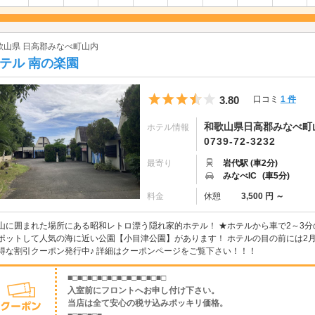
歌山県 日高郡みなべ町山内
テル 南の楽園
5つ星のうち3.5
3.80
口コミ
1 件
和歌山県日高郡みなべ町山
ホテル情報
0739-72-3232
最寄り
岩代駅 (車2分)
みなべIC
(車5分)
料金
休憩
3,500 円 ～
山に囲まれた場所にある昭和レトロ漂う隠れ家的ホテル！ ★ホテルから車で2～3
ポットして人気の海に近い公園【小目津公園】があります！ ホテルの目の前には2
得な割引クーポン発行中♪ 詳細はクーポンページをご覧下さい！！！
■□■□■□■□■□■□■□■□■□■□
入室前にフロントへお申し付け下さい。
当店は全て安心の税サ込みポッキリ価格。