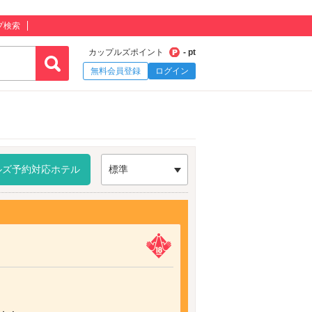
プ検索
カップルズポイント
- pt
無料会員登録
ログイン
ルズ予約対応ホテル
標準
）