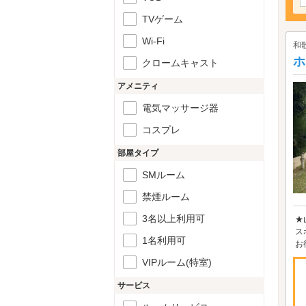
TVゲーム
Wi-Fi
和
ホ
クロームキャスト
アメニティ
電気マッサージ器
コスプレ
部屋タイプ
SMルーム
禁煙ルーム
3名以上利用可
★
ス
1名利用可
お
VIPルーム(特室)
サービス