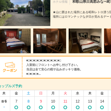
和歌山県日高郡みなべ町山
ホテル情報
★山に囲まれた場所にある昭和レトロ漂う隠
場所にはロマンチックな夕日が見れるデート
■□■□■□■□■□■□■□■□■□■□
入室前にフロントへお申し付け下さい。
当店は全て安心の税サ込みポッキリ価格。
■□■□■□■...
カップルズ予約
木
金
土
日
月
火
水
木
金
6
7
8
9
10
11
12
13
14
8/
-