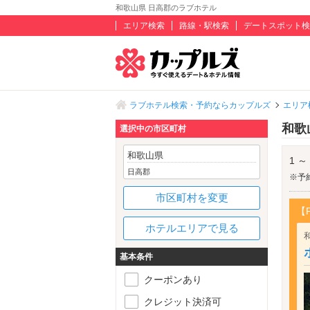
和歌山県 日高郡のラブホテル
エリア検索
路線・駅検索
デートスポット検
ラブホテル検索・予約ならカップルズ
エリア
和歌
選択中の市区町村
和歌山県
1 ～
日高郡
※予
市区町村を変更
【
ホテルエリアで見る
基本条件
クーポンあり
クレジット決済可