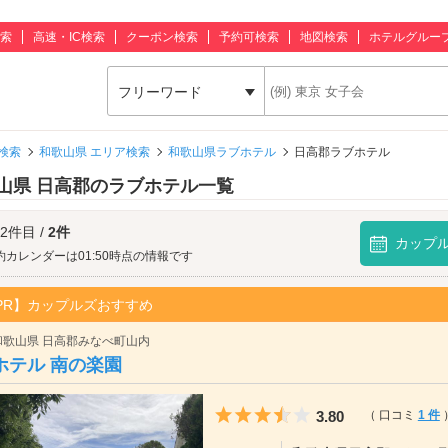
索
高速・IC検索
クーポン検索
予約可検索
地図検索
ホテルグルー
フリーワード
検索
和歌山県 エリア検索
和歌山県ラブホテル
日高郡ラブホテル
山県 日高郡のラブホテル一覧
 2件目 /
2件
カップ
約カレンダーは01:50時点の情報です
PR】カップルズおすすめ
和歌山県 日高郡みなべ町山内
ホテル 南の楽園
5つ星のうち3.5
3.80
（ 口コミ
1 件