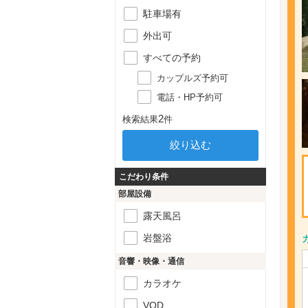
駐車場有
外出可
すべての予約
カップルズ予約可
電話・HP予約可
2
検索結果
件
こだわり条件
部屋設備
露天風呂
岩盤浴
音響・映像・通信
カラオケ
VOD