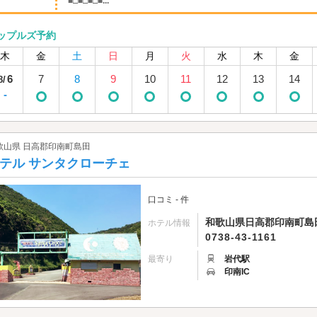
■□■□■□■...
ップルズ予約
木
金
土
日
月
火
水
木
金
6
7
8
9
10
11
12
13
14
8/
-
歌山県 日高郡印南町島田
テル サンタクローチェ
口コミ - 件
和歌山県日高郡印南町島田
ホテル情報
0738-43-1161
最寄り
岩代駅
印南IC