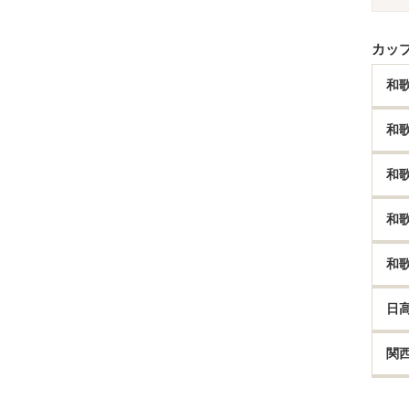
カッ
和
和
和
和
和
日
関