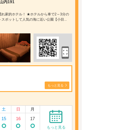
内191
れ家的ホテル！ ★ホテルから車で2～3分の
スポットして人気の海に近い公園【小目...
もっと見る
土
日
月
15
16
17
もっと見る