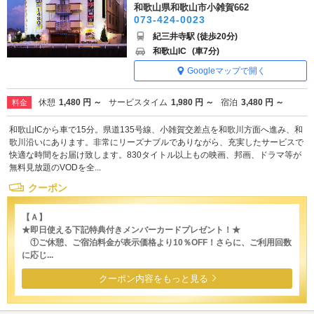
和歌山県和歌山市小雑賀662
073-424-0023
紀三井寺駅 (徒歩20分)
和歌山IC
(車7分)
Googleマップで開く
休憩
1,480 円 ～
サービスタイム
1,980 円 ～
宿泊
3,480 円 ～
料金
和歌山ICから車で15分。県道135号線、小雑賀交差点を和歌川方面へ進み、和
歌川沿いにあります。非常にリーズナブルでありながら、充実したサービスで
快適な時間をお届け致します。830タイトル以上もの映画、邦画、ドラマ等が
無料見放題のVODを全...
クーポン
【Ａ】
★即日使える下記特典付きメンバーカードプレゼント！★
①ご休憩、ご宿泊料金が表示価格より10％OFF！さらに、ご利用回数
に応じ...
クーポン内容をもっと見る