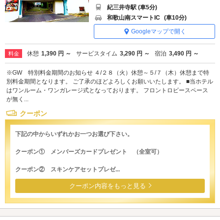
紀三井寺駅 (車5分)
和歌山南スマートIC
(車10分)
Googleマップで開く
休憩
1,390 円 ～
サービスタイム
3,290 円 ～
宿泊
3,490 円 ～
料金
※GW 特別料金期間のお知らせ ４/２８（火）休憩～５/７（木）休憩まで特
別料金期間となります。 ご了承のほどよろしくお願いいたします。 ■当ホテル
はワンルーム・ワンガレージ式となっております。 フロントロビースペース
が無く...
クーポン
下記の中からいずれかお一つお選び下さい。
クーポン① メンバーズカードプレゼント （全室可）
クーポン② スキンケアセットプレゼ...
クーポン内容をもっと見る