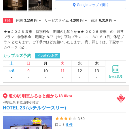
Googleマップで開く
休憩
3,150 円 ～
サービスタイム
4,200 円 ～
宿泊
6,310 円 ～
料金
★★２０２６ 夏季 特別料金 期間のお知らせ★★ ２０２６ 夏季 の 通常
プラン 特別料金 期間は ８/７（金）宿泊プラン ～ ８/１６（日）休憩プ
ラン となります。ご了承のほどお願いいたします。 尚、詳しくは、下記ホー
ムページ（公...
カップルズ予約
インボイス対応
土
日
月
火
水
木
8
9
10
11
12
13
8/
-
-
-
-
-
-
もっと見る
道の駅 明恵ふるさと館から18.0km
和歌山県 和歌山市小雑賀
HOTEL 23 (ホテルツースリー)
5つ星のうち3.5
3.60
口コミ
9 件