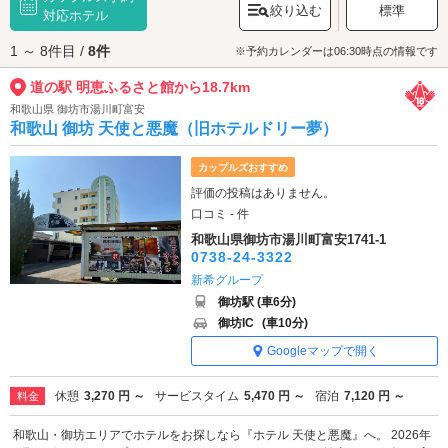
絞り込む
標準
みください。
対応ホテル
道の駅 明恵ふるさと館へは、
有田・有田川エリアのラブホテル
からもアク
1 ～ 8件目 /
8件
セスが便利です。
※予約カレンダーは06:30時点の情報です
道の駅 明恵ふるさと館から18.7km
和歌山県 御坊市湯川町富安
和歌山 御坊 天使と悪魔（旧ホテルドリー夢）
カップルズおすすめ
評価の投稿はありません。
口コミ - 件
和歌山県御坊市湯川町富安1741-1
0738-24-3322
新希グループ
御坊駅 (車6分)
御坊IC
(車10分)
Googleマップで開く
休憩
3,270 円 ～
サービスタイム
5,470 円 ～
宿泊
7,120 円 ～
料金
和歌山・御坊エリアでホテルをお探しなら『ホテル 天使と悪魔』へ。 2026年