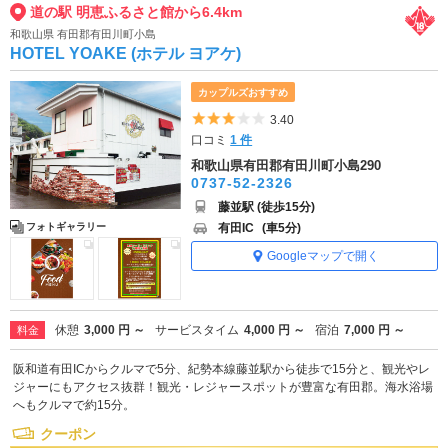
道の駅 明恵ふるさと館から6.4km
和歌山県 有田郡有田川町小島
HOTEL YOAKE (ホテル ヨアケ)
カップルズおすすめ
5つ星のうち3
3.40
口コミ
1 件
和歌山県有田郡有田川町小島290
0737-52-2326
藤並駅 (徒歩15分)
有田IC
(車5分)
フォトギャラリー
Googleマップで開く
休憩
3,000 円 ～
サービスタイム
4,000 円 ～
宿泊
7,000 円 ～
料金
阪和道有田ICからクルマで5分、紀勢本線藤並駅から徒歩で15分と、観光やレ
ジャーにもアクセス抜群！観光・レジャースポットが豊富な有田郡。海水浴場
へもクルマで約15分。
クーポン