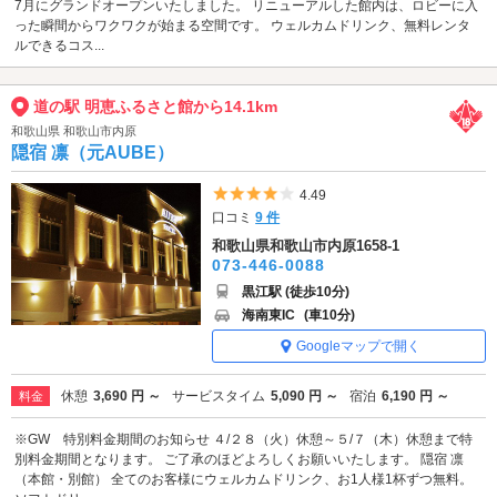
7月にグランドオープンいたしました。 リニューアルした館内は、ロビーに入
った瞬間からワクワクが始まる空間です。 ウェルカムドリンク、無料レンタ
ルできるコス...
道の駅 明恵ふるさと館から14.1km
和歌山県 和歌山市内原
隠宿 凛（元AUBE）
5つ星のうち4
4.49
口コミ
9 件
和歌山県和歌山市内原1658-1
073-446-0088
黒江駅 (徒歩10分)
海南東IC
(車10分)
Googleマップで開く
休憩
3,690 円 ～
サービスタイム
5,090 円 ～
宿泊
6,190 円 ～
料金
※GW 特別料金期間のお知らせ ４/２８（火）休憩～５/７（木）休憩まで特
別料金期間となります。 ご了承のほどよろしくお願いいたします。 隠宿 凛
（本館・別館） 全てのお客様にウェルカムドリンク、お1人様1杯ずつ無料。