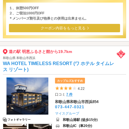
１、休憩500円OFF
２、ご宿泊1000円OFF
＊メンバーズ割引及び他券との併用は出来ません。
クーポン内容をもっと見る
道の駅 明恵ふるさと館から19.7km
和歌山県 和歌山市西浜
WA HOTEL TIMELESS RESORT (ワ ホテル タイムレ
ス リゾート)
カップルズおすすめ
5つ星のうち4
4.22
口コミ
7 件
和歌山県和歌山市西浜854
073-447-0321
マイスグループ
和歌山港駅 (徒歩15分)
フォトギャラリー
和歌山IC
(車20分)