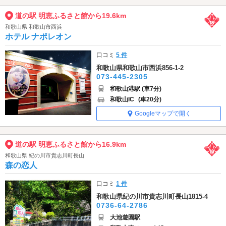
道の駅 明恵ふるさと館から19.6km
和歌山県 和歌山市西浜
ホテル ナポレオン
口コミ
5 件
和歌山県和歌山市西浜856-1-2
073-445-2305
和歌山港駅 (車7分)
和歌山IC
(車20分)
Googleマップで開く
道の駅 明恵ふるさと館から16.9km
和歌山県 紀の川市貴志川町長山
森の恋人
口コミ
1 件
和歌山県紀の川市貴志川町長山1815-4
0736-64-2786
大池遊園駅