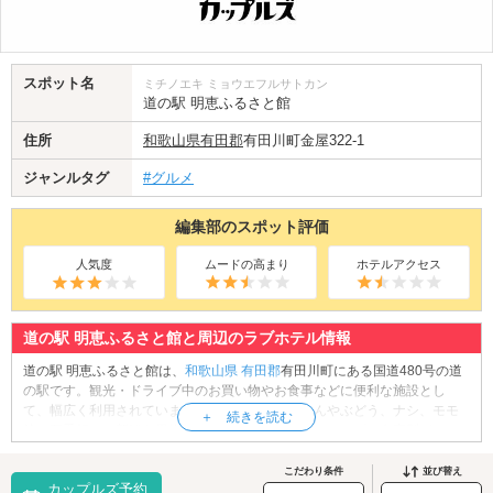
スポット名
ミチノエキ ミョウエフルサトカン
道の駅 明恵ふるさと館
住所
和歌山県
有田郡
有田川町金屋322-1
ジャンルタグ
#グルメ
編集部のスポット評価
人気度
ムードの高まり
ホテルアクセス
道の駅 明恵ふるさと館と周辺のラブホテル情報
道の駅 明恵ふるさと館は、
和歌山県
有田郡
有田川町にある国道480号の道
の駅です。観光・ドライブ中のお買い物やお食事などに便利な施設とし
て、幅広く利用されています。敷地内には、みかんやぶどう、ナシ、モモ
等、四季折々の新鮮な果物や野菜を販売しているショップ、自家製パンを
販売しているベーカリーなど、魅力的なお店があります。中でもベーカリ
ーは地元でも「美味しい」と評判で、遠方からこちらのパンを求めて訪れ
こだわり条件
並び替え
カップルズ予約
る方もいるそうです。ドライブデート中の休憩がてら、お買い物をお楽し