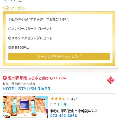
ソフトドリ...
クーポン
下記の中からいずれかお一つお選び下さい。
①メンバーズカードプレゼント
②スキンケアセットプレゼント
③新館300円...
クーポン内容をもっと見る
道の駅 明恵ふるさと館から17.7km
和歌山県 和歌山市小雑賀
HOTEL STYLISH RIVER
5つ星のうち3.5
3.76
口コミ
6 件
和歌山県和歌山市小雑賀677-26
073-422-6666