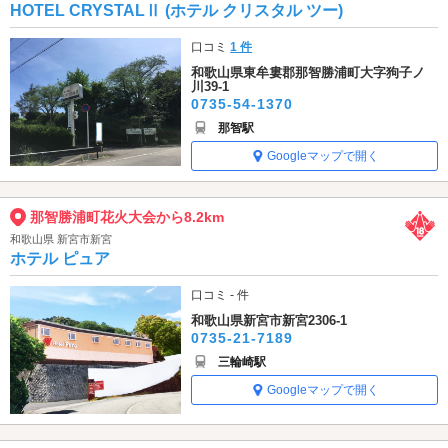
HOTEL CRYSTALⅡ (ホテル クリスタル ツー)
口コミ
1 件
和歌山県東牟婁郡那智勝浦町大字狗子ノ
川39-1
0735-54-1370
那智駅
Googleマップで開く
那智勝浦町花火大会から8.2km
和歌山県 新宮市新宮
ホテル ピュア
口コミ - 件
和歌山県新宮市新宮2306-1
0735-21-7189
三輪崎駅
Googleマップで開く