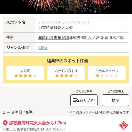
スポット名
ナチカツウラチョウハナビタイカイ
那智勝浦町花火大会
住所
和歌山県
東牟婁郡
那智勝浦町浜ノ宮 那智海水浴場
ジャンルタグ
#花火
編集部のスポット評価
人気度
ムードの高まり
ホテルアクセス
こだわり条件
並び替え
絞り込む
標準
1 ～ 9件目 /
9件
※予約カレンダーは04:20時点の情報です
那智勝浦町花火大会から1.7km
和歌山県 東牟婁郡那智勝浦町大字狗子ノ川