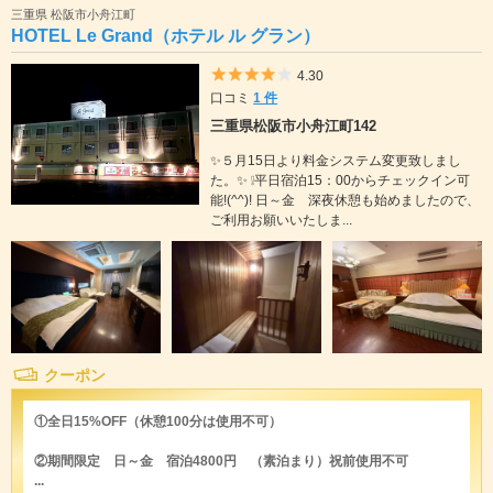
三重県 松阪市小舟江町
HOTEL Le Grand（ホテル ル グラン）
5つ星のうち4
4.30
口コミ
1 件
三重県松阪市小舟江町142
✨５月15日より料金システム変更致しまし
た。✨ ❕平日宿泊15：00からチェックイン可
能!(^^)! 日～金 深夜休憩も始めましたので、
ご利用お願いいたしま...
クーポン
①全日15%OFF（休憩100分は使用不可）
②期間限定 日～金 宿泊4800円 （素泊まり）祝前使用不可
...