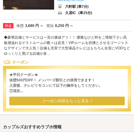
NONNO GROUP
六軒駅 (車7分)
久居IC
(車15分)
休憩
3,680 円 ～
宿泊
8,250 円 ～
料金
◆豪華設備とサービスは一見の価値アリ！！ 優雅なひと時をご堪能下さい高
級感溢れるゲストルームの数々は必見！VIPルームを彷彿とさせるゴージャス
なデザインで大人気！設備も充実で大型液晶テレビはもちろん全室にVODなど
ゆっくりと寛げる設備が多...
クーポン
★平日クーポン★
休憩500円OFF！ メンバーズ割引との併用できます！
入室後、テレビリモコンにて以下の操作をしてください。
①項目...
クーポン内容をもっと見る
カップルズおすすめラブホ情報