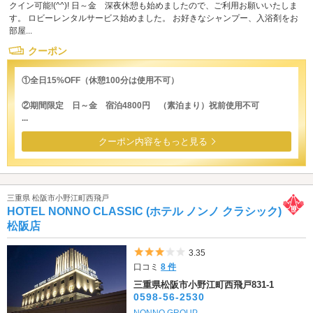
クイン可能!(^^)! 日～金 深夜休憩も始めましたので、ご利用お願いいたしま
す。 ロビーレンタルサービス始めました。 お好きなシャンプー、入浴剤をお
部屋...
クーポン
①全日15%OFF（休憩100分は使用不可）
②期間限定 日～金 宿泊4800円 （素泊まり）祝前使用不可
...
クーポン内容をもっと見る
三重県 松阪市小野江町西飛戸
HOTEL NONNO CLASSIC (ホテル ノンノ クラシック)
松阪店
5つ星のうち3
3.35
口コミ
8 件
三重県松阪市小野江町西飛戸831-1
0598-56-2530