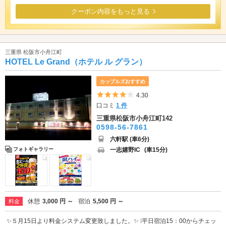
クーポン内容をもっと見る
三重県 松阪市小舟江町
HOTEL Le Grand（ホテル ル グラン）
カップルズおすすめ
5つ星のうち4
4.30
口コミ
1 件
三重県松阪市小舟江町142
0598-56-7861
六軒駅 (車6分)
一志嬉野IC
(車15分)
フォトギャラリー
休憩
3,000 円 ～
宿泊
5,500 円 ～
料金
✨５月15日より料金システム変更致しました。✨ ❕平日宿泊15：00からチェッ