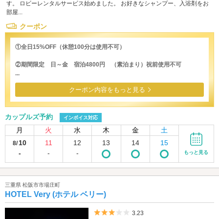
す。 ロビーレンタルサービス始めました。 お好きなシャンプー、入浴剤をお
部屋...
クーポン
①全日15%OFF（休憩100分は使用不可）
②期間限定 日～金 宿泊4800円 （素泊まり）祝前使用不可
...
クーポン内容をもっと見る
カップルズ予約
インボイス対応
月
火
水
木
金
土
10
11
12
13
14
15
8/
-
-
-
もっと見る
三重県 松阪市市場庄町
HOTEL Very (ホテル ベリー)
5つ星のうち3
3.23