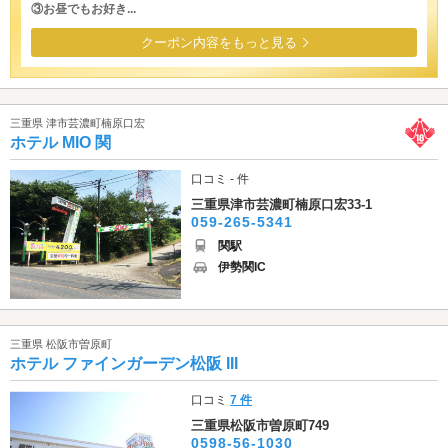
③お昼でもお好き...
クーポン内容をもっと見る
三重県 津市芸濃町楠原口宏
ホテル MIO 関
口コミ - 件
三重県津市芸濃町楠原口宏33-1
059-265-5341
関駅
伊勢関IC
三重県 松阪市曽原町
ホテル ファインガーデン松阪 III
口コミ
7 件
三重県松阪市曽原町749
0598-56-1030