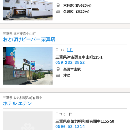
六軒駅 (徒歩20分)
久居IC
(車20分)
三重県 津市栗真中山町
おとぼけビーバー 栗真店
口コミ
1 件
三重県津市栗真中山町215-1
059-232-3852
高田本山駅
津IC
三重県 多気郡明和町有爾中
ホテル エデン
口コミ - 件
三重県多気郡明和町有爾中1155-50
0596-52-1214