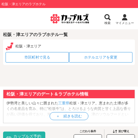
松阪・津エリアのラブホテル
検索
マイメニュー
松阪・津エリアのラブホテル一覧
松阪・津エリア
市区町村で見る
ホテルエリアを変更
松阪・津エリアのデート＆ラブホテル情報
伊勢湾と美しい山々に囲まれた
三重県
松坂・津エリア。恵まれた土壌が多
くの名産品を育み、特に“松坂牛”は、とろけるような肉質と甘く上品な香り
が高い評価を得ており、海外でも人気です。また、津のソウルフードとい
えば“うなぎ”。カリっと香ばしく焼いて、コクのあるタレで食べるのが特徴
です。松坂・津エリアへお越しの際は、ぜひ本場の味を楽しんでください
ね。観光・デートをするなら、国の史跡に指定されている「
松坂城跡
」へ
こだわり条件
並び替え
カップルズ予約
行ってみませんか？春には桜や藤が咲き誇り、秋にはイチョウの葉が美し