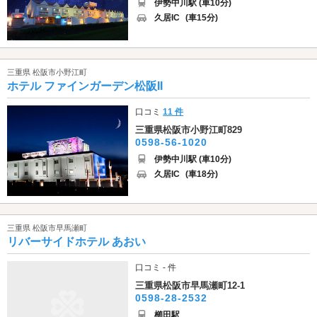
伊勢中川駅 (車10分)
久居IC
(車15分)
三重県 松阪市小野江町
ホテル ファインガーデン松阪II
口コミ
11 件
三重県松阪市小野江町829
0598-56-1020
伊勢中川駅 (車10分)
久居IC
(車18分)
三重県 松阪市早馬瀬町
リバーサイドホテル あおい
口コミ - 件
三重県松阪市早馬瀬町12-1
0598-28-2532
櫛田駅