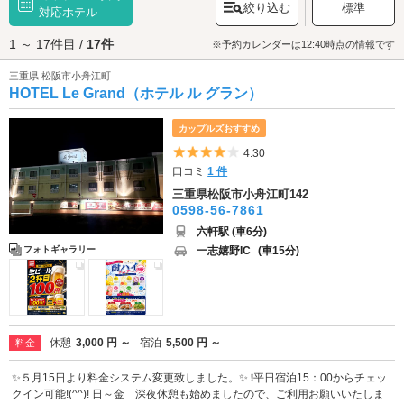
絞り込む
標準
く色づくこの城跡からは、かつての城下町「御城番屋敷」を一望できま
対応ホテル
す。また、津のランドマーク「
津城跡
」もおすすめ。築城の名手・藤堂高
1 ～ 17件目 /
17件
虎が手がけた津城は、現在ではお城公園として整備され、散策スポットと
※予約カレンダーは12:40時点の情報です
して親しまれています。春には桜が、初夏にはアジサイが咲き乱れ、あた
三重県 松阪市小舟江町
り一面を鮮やかな色に染めます。寺院巡りの好きなカップルには聖徳太子
HOTEL Le Grand（ホテル ル グラン）
ゆかりのお寺で、国の重要文化財にも登録されている「
四天王寺
」もおす
すめです。境内には織田信長も祈願した“三面大黒天”など、貴重な寺宝が残
っています。デートを満喫したらラブホテルでひと休み。松阪・津エリア
カップルズおすすめ
のラブホテルは、近鉄名古屋線「高田本山駅」や、JR紀勢本線「高茶屋
5つ星のうち4
4.30
駅」、近鉄山田線「松ヶ崎駅」、JR紀勢本線「徳和駅」の近くに点在して
口コミ
1 件
います。カップルズ予約のできるホテルもあるのでさっそくチェックして
みましょう。
三重県松阪市小舟江町142
0598-56-7861
六軒駅 (車6分)
一志嬉野IC
(車15分)
フォトギャラリー
休憩
3,000 円 ～
宿泊
5,500 円 ～
料金
✨５月15日より料金システム変更致しました。✨ ❕平日宿泊15：00からチェッ
クイン可能!(^^)! 日～金 深夜休憩も始めましたので、ご利用お願いいたしま