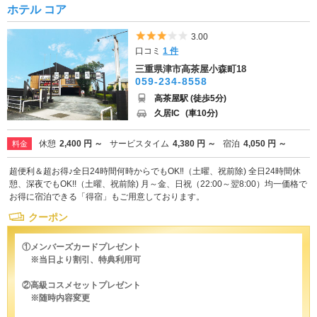
ホテル コア
5つ星のうち3
3.00
口コミ
1 件
三重県津市高茶屋小森町18
059-234-8558
高茶屋駅 (徒歩5分)
久居IC
(車10分)
休憩
2,400 円 ～
サービスタイム
4,380 円 ～
宿泊
4,050 円 ～
料金
超便利＆超お得♪全日24時間何時からでもOK‼（土曜、祝前除) 全日24時間休
憩、深夜でもOK!!（土曜、祝前除) 月～金、日祝（22:00～翌8:00）均一価格で
お得に宿泊できる「得宿」もご用意しております。
クーポン
①メンバーズカードプレゼント
※当日より割引、特典利用可
②高級コスメセットプレゼント
※随時内容変更