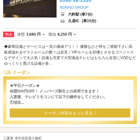
0598-56-2530
NONNO GROUP
六軒駅 (車7分)
久居IC
(車15分)
休憩
3,680 円 ～
宿泊
8,250 円 ～
料金
◆豪華設備とサービスは一見の価値アリ！！ 優雅なひと時をご堪能下さい高
級感溢れるゲストルームの数々は必見！VIPルームを彷彿とさせるゴージャス
なデザインで大人気！設備も充実で大型液晶テレビはもちろん全室にVODなど
ゆっくりと寛げる設備が多...
クーポン
★平日クーポン★
休憩500円OFF！ メンバーズ割引との併用できます！
入室後、テレビリモコンにて以下の操作をしてください。
①項目...
クーポン内容をもっと見る
三重県 津市高茶屋小森町