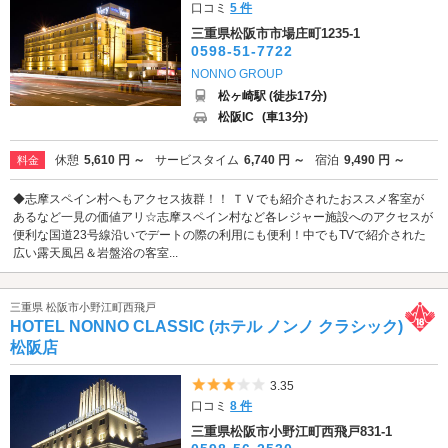
口コミ
5 件
三重県松阪市市場庄町1235-1
0598-51-7722
NONNO GROUP
松ヶ崎駅 (徒歩17分)
松阪IC
(車13分)
休憩
5,610 円 ～
サービスタイム
6,740 円 ～
宿泊
9,490 円 ～
料金
◆志摩スペイン村へもアクセス抜群！！ ＴＶでも紹介されたおススメ客室が
あるなど一見の価値アリ☆志摩スペイン村など各レジャー施設へのアクセスが
便利な国道23号線沿いでデートの際の利用にも便利！中でもTVで紹介された
広い露天風呂＆岩盤浴の客室...
三重県 松阪市小野江町西飛戸
HOTEL NONNO CLASSIC (ホテル ノンノ クラシック)
松阪店
5つ星のうち3
3.35
口コミ
8 件
三重県松阪市小野江町西飛戸831-1