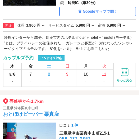
鈴鹿IC
(車30分)
Googleマップで開く
休憩
3,900 円 ～
サービスタイム
5,900 円 ～
宿泊
6,900 円 ～
料金
鈴鹿インターから30分、鈴鹿市内のホテル moter＋hotel＝” motel (モーテル)
”とは、プライバシーの確保された、 ガレージと客室が一対になったワンガレ
ージタイプのホテルです。 変化をつづけ、Richにお過ごしいた...
カップルズ予約
インボイス対応
木
金
土
日
月
火
6
7
8
9
10
11
8/
-
-
-
-
-
-
もっと見る
専修寺から1.7km
三重県 津市栗真中山町
おとぼけビーバー 栗真店
口コミ
1 件
三重県津市栗真中山町215-1
059-232-3852