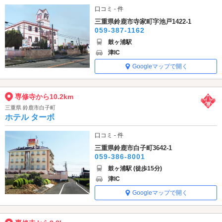
口コミ - 件
三重県鈴鹿市寺家町字池戸1422-1
059-387-1162
鼓ヶ浦駅
津IC
Googleマップで開く
専修寺から10.2km
三重県 鈴鹿市白子町
ホテル ターボ
口コミ - 件
三重県鈴鹿市白子町3642-1
059-386-8001
鼓ヶ浦駅 (徒歩15分)
津IC
Googleマップで開く