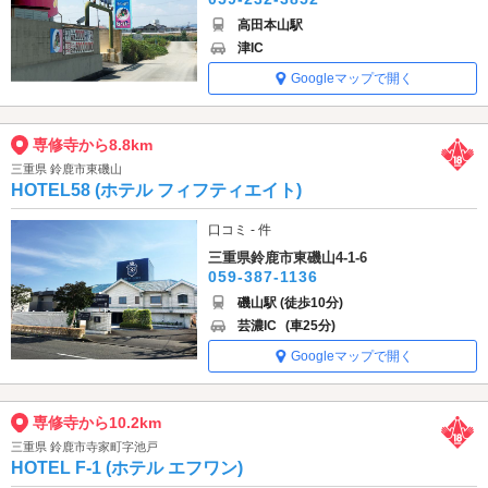
高田本山駅
津IC
Googleマップで開く
専修寺から8.8km
三重県 鈴鹿市東磯山
HOTEL58 (ホテル フィフティエイト)
口コミ - 件
三重県鈴鹿市東磯山4-1-6
059-387-1136
磯山駅 (徒歩10分)
芸濃IC
(車25分)
Googleマップで開く
専修寺から10.2km
三重県 鈴鹿市寺家町字池戸
HOTEL F-1 (ホテル エフワン)