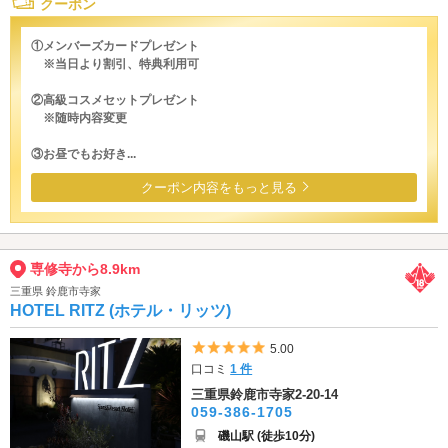
クーポン
①メンバーズカードプレゼント
※当日より割引、特典利用可
②高級コスメセットプレゼント
※随時内容変更
③お昼でもお好き...
クーポン内容をもっと見る
専修寺から8.9km
三重県 鈴鹿市寺家
HOTEL RITZ (ホテル・リッツ)
5つ星のうち5
5.00
口コミ
1 件
三重県鈴鹿市寺家2-20-14
059-386-1705
磯山駅 (徒歩10分)