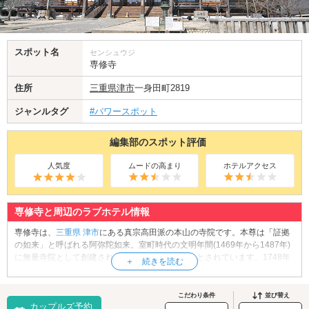
スポット名
センシュウジ
専修寺
住所
三重県
津市
一身田町2819
ジャンルタグ
#パワースポット
編集部のスポット評価
人気度
ムードの高まり
ホテルアクセス
専修寺と周辺のラブホテル情報
専修寺は、
三重県
津市
にある真宗高田派の本山の寺院です。本尊は「証拠
の如来」と呼ばれる阿弥陀如来。室町時代の文明年間(1469年から1487年)
に無量寺院として創建されたのがはじまりであるとされています。1748年
に創建された専修寺の本堂「如来堂」は禅宗様式の外観が特徴的。この様
式の建物としては国内最大規模のものであると言われており、国宝に指定
されています。その他、御影堂(国宝)、通天橋(重要文化財)など、境内には
こだわり条件
並び替え
カップルズ予約
見どころがたくさんあります。また、毎年夏には35種100鉢以上の蓮の花