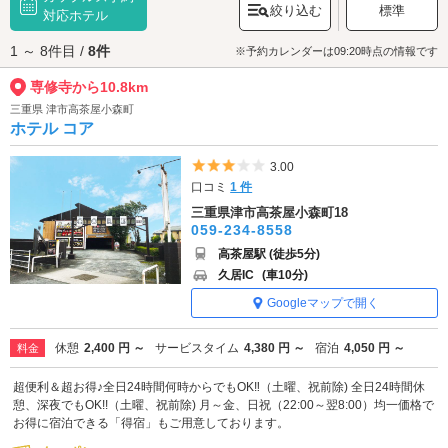
絞り込む
標準
が見頃を迎え、参拝者の目を楽しませています。親鸞聖人の教えを受け継
対応ホテル
ぐ、歴史ある寺院へぜひお参りください。
1 ～ 8件目 /
8件
専修寺へは、
松阪・津エリアのラブホテル
からもアクセスが便利です。
※予約カレンダーは09:20時点の情報です
専修寺から10.8km
三重県 津市高茶屋小森町
ホテル コア
5つ星のうち3
3.00
口コミ
1 件
三重県津市高茶屋小森町18
059-234-8558
高茶屋駅 (徒歩5分)
久居IC
(車10分)
Googleマップで開く
休憩
2,400 円 ～
サービスタイム
4,380 円 ～
宿泊
4,050 円 ～
料金
超便利＆超お得♪全日24時間何時からでもOK‼（土曜、祝前除) 全日24時間休
憩、深夜でもOK!!（土曜、祝前除) 月～金、日祝（22:00～翌8:00）均一価格で
お得に宿泊できる「得宿」もご用意しております。