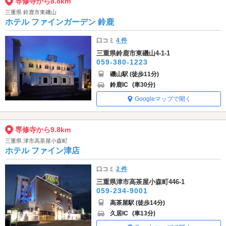
専修寺から8.8km
三重県 鈴鹿市東磯山
ホテル ファインガーデン 鈴鹿
口コミ
4 件
三重県鈴鹿市東磯山4-1-1
059-380-1223
磯山駅 (徒歩11分)
鈴鹿IC
(車30分)
Googleマップで開く
専修寺から9.8km
三重県 津市高茶屋小森町
ホテル ファイン津店
口コミ
2 件
三重県津市高茶屋小森町446-1
059-234-9001
高茶屋駅 (徒歩14分)
久居IC
(車13分)