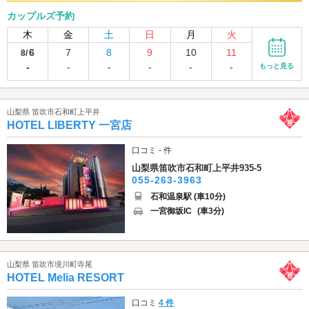
カップルズ予約
木
金
土
日
月
火
6
7
8
9
10
11
8/
-
-
-
-
-
-
もっと見る
山梨県 笛吹市石和町上平井
HOTEL LIBERTY 一宮店
口コミ - 件
山梨県笛吹市石和町上平井935-5
055-263-3963
石和温泉駅 (車10分)
一宮御坂IC
(車3分)
山梨県 笛吹市境川町寺尾
HOTEL Melia RESORT
口コミ
4 件