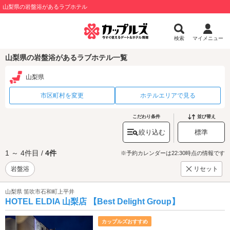
山梨県の岩盤浴があるラブホテル
検索
マイメニュー
山梨県の岩盤浴があるラブホテル一覧
山梨県
市区町村を変更
ホテルエリアで見る
こだわり条件
並び替え
絞り込む
標準
1 ～ 4件目 /
4件
※予約カレンダーは22:30時点の情報です
岩盤浴
リセット
山梨県 笛吹市石和町上平井
HOTEL ELDIA 山梨店 【Best Delight Group】
カップルズおすすめ