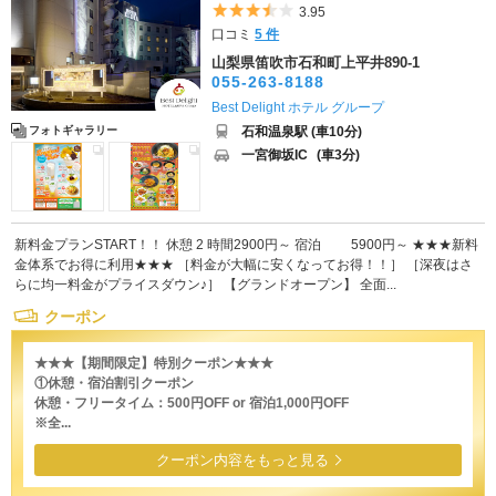
5つ星のうち3.5
3.95
口コミ
5 件
山梨県笛吹市石和町上平井890-1
055-263-8188
Best Delight ホテル グループ
石和温泉駅 (車10分)
フォトギャラリー
一宮御坂IC
(車3分)
新料金プランSTART！！ 休憩 2 時間2900円～ 宿泊 5900円～ ★★★新料
金体系でお得に利用★★★ ［料金が大幅に安くなってお得！！］ ［深夜はさ
らに均一料金がプライスダウン♪］ 【グランドオープン】 全面...
クーポン
★★★【期間限定】特別クーポン★★★
①休憩・宿泊割引クーポン
休憩・フリータイム：500円OFF or 宿泊1,000円OFF
※全...
クーポン内容をもっと見る