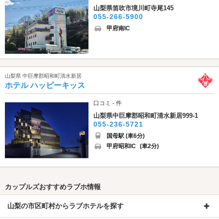
山梨県笛吹市境川町寺尾145
055-266-5900
甲府南IC
山梨県 中巨摩郡昭和町清水新居
ホテル ハッピーキッス
口コミ - 件
山梨県中巨摩郡昭和町清水新居999-1
055-236-5721
国母駅 (車6分)
甲府昭和IC
(車2分)
カップルズおすすめラブホ情報
山梨の市区町村からラブホテルを探す