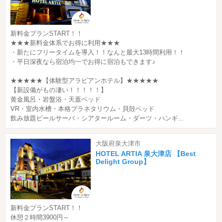
新料金プランSTART！！
★★★新料金体系でお得に利用★★★
・新たにフリータイムを導入！！なんと最大13時間利用！！
・平日深夜なら宿泊均一でお得に宿泊もできます♪
★★★★★【体験型アラビアンホテル】★★★★★
【新設備がもの凄い！！！！！】
黄金風呂・岩盤浴・天蓋ベッド
VR・室内水槽・本格プラネタリウム・貝殻ベッド
飲み放題ビールサーバ・シアタールーム・ダーツ・ハンギ...
大阪府泉大津市
HOTEL ARTIA 泉大津店 【Best
Delight Group】
新料金プランSTART！！
休憩２時間3900円～