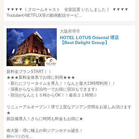
▼▼▼▼《 クロームキャスト 全室設置 いたしました 》 ▼▼▼▼
YoutubeやNETFLIX等の動画配信サービ...
大阪府堺市
HOTEL LOTUS Oriental 堺店
【Best Delight Group】
新料金プランSTART！！
★★★新料金体系でお得に利用★★★
・新たにフリータイムを導入！！なんと最大13時間利用！！
・深夜からなら宿泊均一でお得に宿泊もできます♪
・宿泊がなんと１５時からOK！！最長２１時間☆
リニューアルオープン！堺で上質なアジアン空間をお楽しみ頂けます
★
新設備導入！さらに時間も料金もお得に★
南大阪・堺に極上の和ジアンホテル誕生！
和×バリのモ...