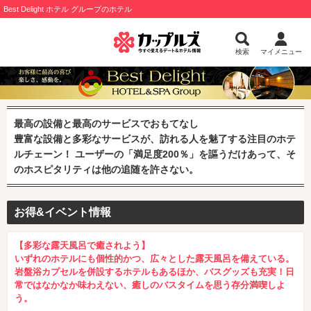
Best Delight ホテル グループのホテル
検索
マイメニュー
最高の設備と最高のサービスでおもてなし
豊富な設備と多彩なサービスが、訪れる人を魅了する注目のホテ
ルチェーン！ ユーザーの「満足度200％」を謳うだけあって、そ
のホスピタリティは他の追随を許さない。
お得&イベント情報
【多彩な露天風呂で癒されよう】
いずれのホテルにも個性的かつ、広々とした露天風呂を備えている。
岩盤浴カプセルを併設するホテルもあるほか、バスグッズも充実！日
常ではなかなか味わえない、癒しのバスタイムを思う存分満喫しよ
う。