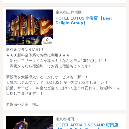
東京都江戸川区
HOTEL LOTUS 小岩店 【Best
Delight Group】
新料金プランSTART！！
★★★新料金体系でお得に利用★★★
・新たにフリータイムを導入！！なんと最大13時間利用！！
・深夜からなら宿泊均一でお得に宿泊もできます♪
新設備を大量導入するほかにサービスも一新！！
人気のホテルブランド【LOTUS】が小岩にも誕生しました！
設備、サービス、料金など全てにおいて生まれ変わり、地域No.１を
目指して参ります！！
岩盤浴や足湯、檜...
東京都町田市
HOTEL ARTIA DINOSAUR 町田店