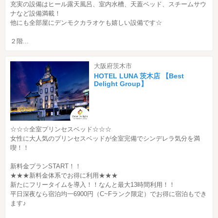
充実の設備はヒール露天風呂、室内水槽、天蓋ベッド、スチームサウ
ナなど設備満載！
他にも全部屋にデンモクカラオケも嬉しい設備です☆
２階...
大阪府茨木市
HOTEL LUNA 茨木店 【Best
Delight Group】
☆☆☆全室プリンセスベッド☆☆☆
女性に大人気のプリンセスベッドが全室完備でシンデレラ気分を満
喫！！
新料金プランSTART！！
★★★新料金体系でお得に利用★★★
新たにフリータイムを導入！！なんと最大13時間利用！！
平日深夜なら宿泊均一6900円（C~Fランク限定）でお得に宿泊もでき
ます♪