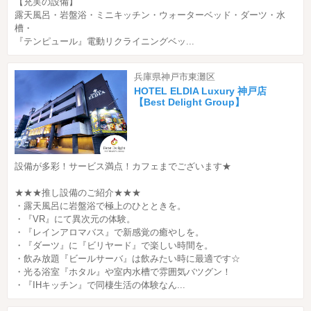
【充実の設備】
露天風呂・岩盤浴・ミニキッチン・ウォーターベッド・ダーツ・水
槽・
『テンピュール』電動リクライニングベッ...
兵庫県神戸市東灘区
HOTEL ELDIA Luxury 神戸店
【Best Delight Group】
設備が多彩！サービス満点！カフェまでございます★
★★★推し設備のご紹介★★★
・露天風呂に岩盤浴で極上のひとときを。
・『VR』にて異次元の体験。
・『レインアロマバス』で新感覚の癒やしを。
・『ダーツ』に『ビリヤード』で楽しい時間を。
・飲み放題『ビールサーバ』は飲みたい時に最適です☆
・光る浴室『ホタル』や室内水槽で雰囲気バツグン！
・『IHキッチン』で同棲生活の体験なん...