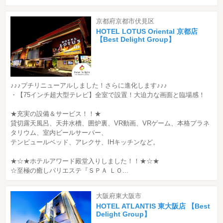
京都府京都市伏見区
HOTEL LOTUS Oriental 京都店
【Best Delight Group】
♪♪♪プチリニューアルしました！さらに進化します♪♪♪
・【75インチ超大型テレビ】全室で設置！大迫力な画面と臨場感！
★充実の設備＆サービス！！★
貸切露天風呂、天井水槽、囲炉裏、VR動画、VRゲーム、本格プラネ
タリウム、室内ビールサーバー、
テンピュールベッド、アレクサ、IHキッチンなど。
★☆★ホテルアワード殿堂入りしました！！★☆★
☆至極の癒しバリエステ『ＳＰＡ ＬＯ...
大阪府東大阪市
HOTEL ATLANTIS 東大阪店 【Best
Delight Group】