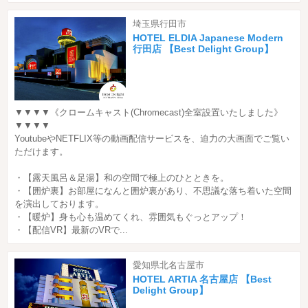
埼玉県行田市
HOTEL ELDIA Japanese Modern
行田店 【Best Delight Group】
▼▼▼▼《クロームキャスト(Chromecast)全室設置いたしました》
▼▼▼▼
YoutubeやNETFLIX等の動画配信サービスを、迫力の大画面でご覧い
ただけます。
・【露天風呂＆足湯】和の空間で極上のひとときを。
・【囲炉裏】お部屋になんと囲炉裏があり、不思議な落ち着いた空間
を演出しております。
・【暖炉】身も心も温めてくれ、雰囲気もぐっとアップ！
・【配信VR】最新のVRで...
愛知県北名古屋市
HOTEL ARTIA 名古屋店 【Best
Delight Group】