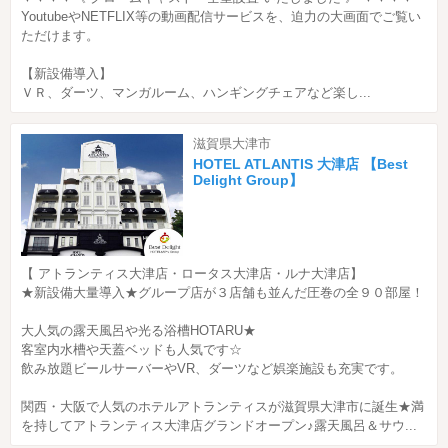
YoutubeやNETFLIX等の動画配信サービスを、迫力の大画面でご覧い
ただけます。
【新設備導入】
ＶＲ、ダーツ、マンガルーム、ハンギングチェアなど楽し...
滋賀県大津市
HOTEL ATLANTIS 大津店 【Best
Delight Group】
【 アトランティス大津店・ロータス大津店・ルナ大津店】
★新設備大量導入★グループ店が３店舗も並んだ圧巻の全９０部屋！
大人気の露天風呂や光る浴槽HOTARU★
客室内水槽や天蓋ベッドも人気です☆
飲み放題ビールサーバーやVR、ダーツなど娯楽施設も充実です。
関西・大阪で人気のホテルアトランティスが滋賀県大津市に誕生★満
を持してアトランティス大津店グランドオープン♪露天風呂＆サウ...