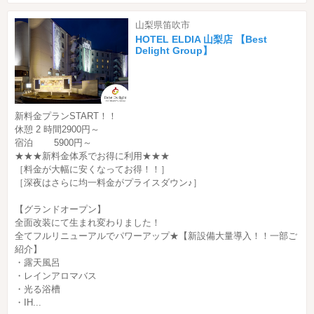
山梨県笛吹市
HOTEL ELDIA 山梨店 【Best
Delight Group】
新料金プランSTART！！
休憩 2 時間2900円～
宿泊 5900円～
★★★新料金体系でお得に利用★★★
［料金が大幅に安くなってお得！！］
［深夜はさらに均一料金がプライスダウン♪］
【グランドオープン】
全面改装にて生まれ変わりました！
全てフルリニューアルでパワーアップ★【新設備大量導入！！一部ご
紹介】
・露天風呂
・レインアロマバス
・光る浴槽
・IH...