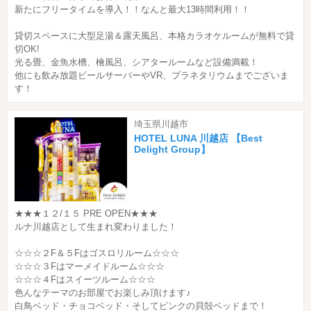
新たにフリータイムを導入！！なんと最大13時間利用！！
貸切スペースに大型足湯＆露天風呂、本格カラオケルームが無料で貸
切OK!
光る畳、金魚水槽、檜風呂、シアタールームなど設備満載！
他にも飲み放題ビールサーバーやVR、プラネタリウムまでございま
す！
埼玉県川越市
HOTEL LUNA 川越店 【Best
Delight Group】
★★★１２/１５ PRE OPEN★★★
ルナ川越店として生まれ変わりました！
☆☆☆２F＆５Fはゴスロリルーム☆☆☆
☆☆☆３Fはマーメイドルーム☆☆☆
☆☆☆４Fはスイーツルーム☆☆☆
色んなテーマのお部屋でお楽しみ頂けます♪
白鳥ベッド・チョコベッド・そしてピンクの貝殻ベッドまで！