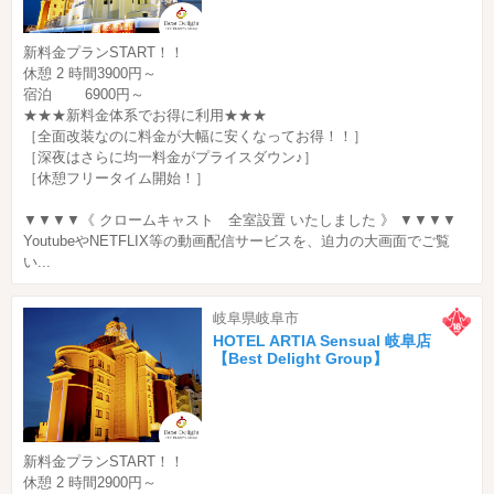
新料金プランSTART！！
休憩 2 時間3900円～
宿泊 6900円～
★★★新料金体系でお得に利用★★★
［全面改装なのに料金が大幅に安くなってお得！！］
［深夜はさらに均一料金がプライスダウン♪］
［休憩フリータイム開始！］
▼▼▼▼《 クロームキャスト 全室設置 いたしました 》 ▼▼▼▼
YoutubeやNETFLIX等の動画配信サービスを、迫力の大画面でご覧
い...
岐阜県岐阜市
HOTEL ARTIA Sensual 岐阜店
【Best Delight Group】
新料金プランSTART！！
休憩 2 時間2900円～