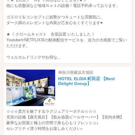
他にも岩盤浴など地域Ｎｏ１の設備！電話予約承っております。
ゴスロリをコンセプトに妖艶かつキュートな雰囲気に。
ダーク調のエレガントな内装が乙女心をくすぐります♥
★《 クロームキャスト 全室設置 いたしました 》
YoutubeやNETFLIX等の動画配信サービスを、迫力の大画面でご覧い
ただけます。
ウェルカムドリンクやお得な...
神奈川県横浜市旭区
HOTEL ELDIA 町田店 【Best
Delight Group】
☆☆☆貴方を魅了するラグジュアリーホテル☆☆☆
充実の設備【露天風呂】【飲み放題ビールサーバー】【室内水槽】
豪華なお部屋と極上の空間で身も心もリフレッシュ♪
セレブリティ漂う時間をお楽しみください♪