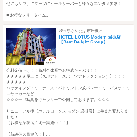
他にもサウナにダーツにビールサーバーと様々なエンタメ要素！
■ お得なフリータイム...
埼玉県さいたま市岩槻区
HOTEL LOTUS Modern 岩槻店
【Best Delight Group】
◇料金値下げ！！新料金体系でお得感たっぷり！！
★★★★★屋上に【スポアト（スポーツアトラクション）】！！！
★★★★★
バッティング・ミニテニス・バトミントン兼バレー・ミニバスケ・ミ
ニサッカーなど。
☆☆☆一部写真をギャラリーで公開しております。☆☆☆
リニューアル後【ホテルロータス モダン 岩槻店】に生まれ変わりま
した！
【お得な深夜宿泊均一実施中！！】
【新設備大量導入！】...