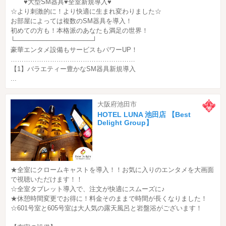
♥大型SM器具♥全室新規導入♥
☆より刺激的に！より快適に生まれ変わりました☆
お部屋によっては複数のSM器具を導入！
初めての方も！本格派のあなたも満足の世界！
└─────────────────┘
豪華エンタメ設備もサービスもパワーUP！
…………………………………………………
【1】バラエティー豊かなSM器具新規導入
...
大阪府池田市
HOTEL LUNA 池田店 【Best
Delight Group】
★全室にクロームキャストを導入！！お気に入りのエンタメを大画面
で視聴いただけます！！
☆全室タブレット導入で、注文が快適にスムーズに♪
★休憩時間変更でお得に！料金そのままで時間が長くなりました！
☆601号室と605号室は大人気の露天風呂と岩盤浴がございます！