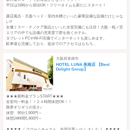
平日は16時から宿泊OK！フリータイムも新たにスタート！
露店風呂・天蓋ベッド・室内水槽といった豪華設備な設備だけじゃな
い!!
女優ミラー・ナノケア製品といった全室完備にも注目！大阪・桜ノ宮
エリアの中でも設備の充実度で群を抜くホテル。
タブレットPCやWi-Fi完備でインターネットも楽しめます。
駐車場も完備しており、徒歩でのアクセスはもちろ...
大阪府泉南市
HOTEL LUNA 泉南店 【Best
Delight Group】
★★★新料金プランSTART★★★
全室均一料金！！２４時間休憩OK！！
限界ギリギリの安さ♪
休憩 90分1,900円～
休憩24時間5,900円～
▼▼▼▼《 クロームキャスト 全室設置 いたしました 》 ▼▼▼▼