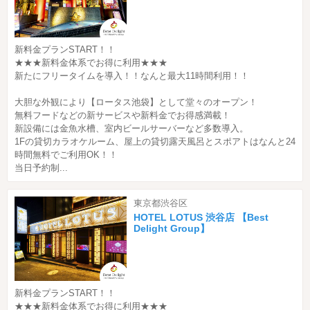
新料金プランSTART！！
★★★新料金体系でお得に利用★★★
新たにフリータイムを導入！！なんと最大11時間利用！！
大胆な外観により【ロータス池袋】として堂々のオープン！
無料フードなどの新サービスや新料金でお得感満載！
新設備には金魚水槽、室内ビールサーバーなど多数導入。
1Fの貸切カラオケルーム、屋上の貸切露天風呂とスポアトはなんと24
時間無料でご利用OK！！
当日予約制...
東京都渋谷区
HOTEL LOTUS 渋谷店 【Best
Delight Group】
新料金プランSTART！！
★★★新料金体系でお得に利用★★★