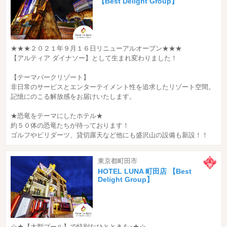
【Best Delight Group】
★★★２０２１年９月１６日リニューアルオープン★★★
【アルティア ダイナソー】として生まれ変わりました！
【テーマパークリゾート】
非日常のサービスとエンターテイメント性を追求したリゾート空間。
記憶にのこる解放感をお届けいたします。
★恐竜をテーマにしたホテル★
約５０体の恐竜たちが待っております！
ゴルフやビリダーツ、貸切露天など他にも盛沢山の設備も新設！！
東京都町田市
HOTEL LUNA 町田店 【Best
Delight Group】
☆★【大型プール】で特別なひとときを♪★☆