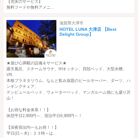
【充実のサービス】
無料フードや無料アメニ...
滋賀県大津市
HOTEL LUNA 大津店 【Best
Delight Group】
★遊び心満載の設備＆サービス★
露天風呂、スチームサウナ、IHキッチン、貝殻ベッド、大型水槽、
VR、
本格プラネタリウム、なんと飲み放題のビールサーバー、ダーツ、ハ
ンギングチェア、
テンピュールベッド、ウォーターベッド、マンガルーム他にも盛り沢
山！
【お得な料金体系！！】
休憩平日2,900円～、宿泊平日6,900円～！
【深夜宿泊均一もお得！！】
平日(日～木)：２３時～は...