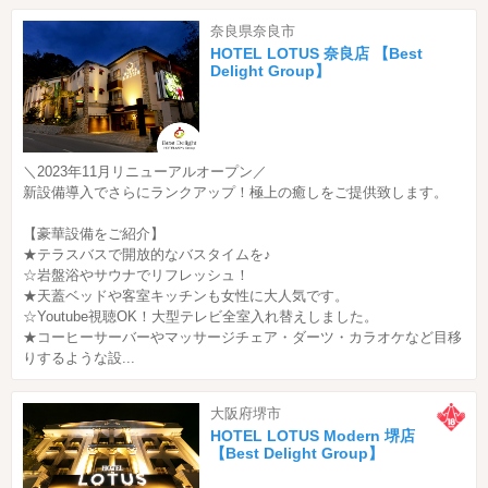
奈良県奈良市
HOTEL LOTUS 奈良店 【Best
Delight Group】
＼2023年11月リニューアルオープン／
新設備導入でさらにランクアップ！極上の癒しをご提供致します。
【豪華設備をご紹介】
★テラスバスで開放的なバスタイムを♪
☆岩盤浴やサウナでリフレッシュ！
★天蓋ベッドや客室キッチンも女性に大人気です。
☆Youtube視聴OK！大型テレビ全室入れ替えしました。
★コーヒーサーバーやマッサージチェア・ダーツ・カラオケなど目移
りするような設...
大阪府堺市
HOTEL LOTUS Modern 堺店
【Best Delight Group】