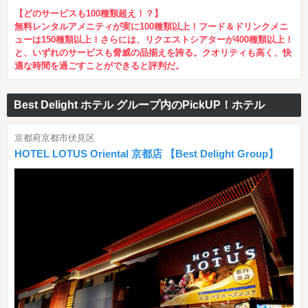
【どのサービスも100種類超え！？】
無料レンタルアメニティが実に100種類以上！フード＆ドリンクメニ
ューは150種類以上！さらには、リクエストシアターが400種類以上！
と、いずれのサービスも脅威の品揃えを誇る。クオリティも高く、快
適な時間を過ごすことができると評判だ。
Best Delight ホテル グループ内のPickUP！ホテル
京都府京都市伏見区
HOTEL LOTUS Oriental 京都店 【Best Delight Group】