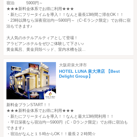
宿泊 5900円～
★★★新料金体系でお得に利用★★★
・新たにフリータイムを導入！！なんと最長13時間ご滞在OK！！
・23時以降なら深夜宿泊均一5900円～（C~Eランク限定）でお得に宿
泊もできます♪
大人気のホテルアルティアとして登場！
アラビアンホテルをぜひご体験して下さい♪
黄金風呂、黄金貝殻ベッド、室内水槽を設...
大阪府泉大津市
HOTEL LUNA 泉大津店 【Best
Delight Group】
新料金プランSTART！！
★★★新料金体系でお得に利用★★★
・新たにフリータイムを導入！！なんと最大13時間利用！！
・平日深夜なら宿泊均一5900円（C・Dランク限定）でお得に宿泊も
できます♪
・宿泊がなんと１５時からOK！！最長２２時間☆