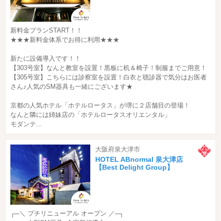
新料金プランSTART！！
★★★新料金体系でお得に利用★★★
新たに設備導入です！！
【303号室】なんと教室を設置！黒板に机＆椅子！制服までご用意！
【305号室】こちらには診察室を設置！白衣と聴診器で気分はお医者
さん♪人気のSM器具も一緒にございます★
京都の人気ホテル「ホテルロータス」が堺に２店舗目の登場！
なんと隣には姉妹店の「ホテルロータスオリエンタル」
モダンテ...
大阪府泉大津市
HOTEL ABnormal 泉大津店
【Best Delight Group】
┌─＼ プチリニューアル オープン ／─┐