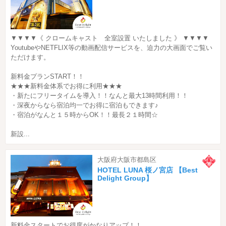
▼▼▼▼《 クロームキャスト 全室設置 いたしました 》 ▼▼▼▼
YoutubeやNETFLIX等の動画配信サービスを、迫力の大画面でご覧い
ただけます。
新料金プランSTART！！
★★★新料金体系でお得に利用★★★
・新たにフリータイムを導入！！なんと最大13時間利用！！
・深夜からなら宿泊均一でお得に宿泊もできます♪
・宿泊がなんと１５時からOK！！最長２１時間☆
新設...
大阪府大阪市都島区
HOTEL LUNA 桜ノ宮店 【Best
Delight Group】
新料金スタートでお得度がかなりアップ！！