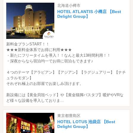
北海道小樽市
HOTEL ATLANTIS 小樽店 【Best
Delight Group】
新料金プランSTART！！
★★★新料金体系でお得に利用★★★
・新たにフリータイムを導入！！なんと最大13時間利用！！
・深夜からなら宿泊均一でお得に宿泊もできます♪
４つのテーマ【アラビアン】【アジアン】【ラグジュアリー】【ナチ
ュラルモダン】
それぞれ極上のお部屋でお楽しみ頂けます。
新設備には【黄金貝殻ベッド】や【黄金猫脚バスタブ】暖炉やVRな
ど様々な設備を導入しておりま...
東京都豊島区
HOTEL LOTUS 池袋店 【Best
Delight Group】