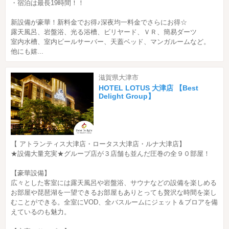
・宿泊は最長19時間！！
新設備が豪華！新料金でお得♪深夜均一料金でさらにお得☆
露天風呂、岩盤浴、光る浴槽、ビリヤード、ＶＲ、簡易ダーツ
室内水槽、室内ビールサーバー、天蓋ベッド、マンガルームなど。
他にも嬉...
滋賀県大津市
HOTEL LOTUS 大津店 【Best
Delight Group】
【 アトランティス大津店・ロータス大津店・ルナ大津店】
★設備大量充実★グループ店が３店舗も並んだ圧巻の全９０部屋！
【豪華設備】
広々とした客室には露天風呂や岩盤浴、サウナなどの設備を楽しめる
お部屋や琵琶湖を一望できるお部屋もありとっても贅沢な時間を楽し
むことができる。全室にVOD、全バスルームにジェット＆ブロアを備
えているのも魅力。