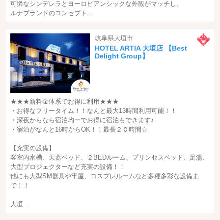
可憐なシンデレラとヨーロピアンシックな外観がマッチし、
ルナブランドのコンセプト...
岐阜県大垣市
HOTEL ARTIA 大垣店 【Best
Delight Group】
★★★新料金体系でお得に利用★★★
・お得なフリータイム！！なんと最大13時間利用可能！！
・深夜からなら宿泊均一でお得に宿泊もできます♪
・宿泊がなんと16時からOK！！最長２０時間☆
【充実の設備】
客室内水槽、天蓋ベッド、２BEDルーム、プリンセスベッド、足湯、
大型プロジェクターなど充実の設備！！
他にも大型SM器具や牢屋、コスプレルームなど多種多彩な設備ま
で！！
大垣...