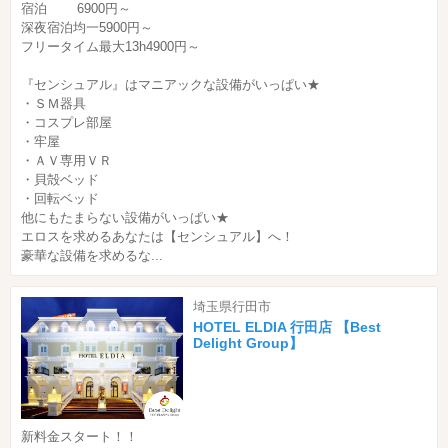
宿泊 6900円～
深夜宿泊均一5900円～
フリータイム最大13h4900円～
『センシュアル』はマニアックな設備がいっぱい★
・ＳＭ器具
・コスプレ部屋
・牢屋
・ＡＶ専用ＶＲ
・貝殻ベッド
・回転ベッド
他にもたまらない設備がいっぱい★
エロスを求めるあなたは【センシュアル】へ！
豪華な設備を求めるな...
埼玉県行田市
HOTEL ELDIA 行田店 【Best
Delight Group】
新料金スタート！！