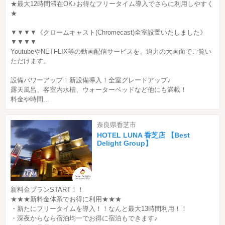
★最大12時間滞在OK♪お得なフリータイム導入でさらに利用しやすく
★
▼▼▼▼《クロームキャスト(Chromecast)全室設置いたしました》
▼▼▼▼
YoutubeやNETFLIX等の動画配信サービスを、迫力の大画面でご覧い
ただけます。
設備パワーアップ！新設備導入！全室グレードアップ♪
露天風呂、客室内水槽、ウォーターベッドなど他にも満載！
料金や時間...
奈良県香芝市
HOTEL LUNA 香芝店 【Best
Delight Group】
新料金プランSTART！！
★★★新料金体系でお得に利用★★★
・新たにフリータイムを導入！！なんと最大13時間利用！！
・深夜からなら宿泊均一でお得に宿泊もできます♪