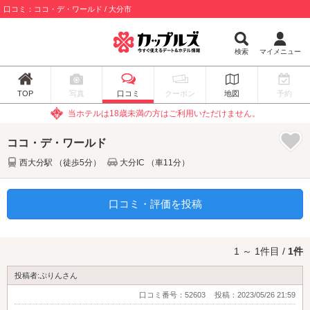
口コミ：ココ・デ・ワールド / 大分市
検索
マイメニュー
TOP
写真
口コミ
クーポン
地図
予約
当ホテルは18歳未満の方はご利用いただけません。
ココ・デ・ワールド
西大分駅 （徒歩5分）
大分IC （車11分）
口コミ・評価を投稿
1 ～ 1件目 /
1件
投稿者:ぷりんさん
口コミ番号：52603
投稿：2023/05/26 21:59