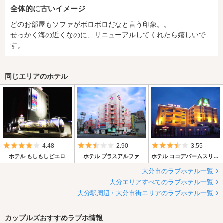
全体的に古いイメージ
どのお部屋もソファがボロボロだなと言う印象。。
せっかく海の近くなのに、リニューアルしてくれたら嬉しいで
す。
同じエリアのホテル
5つ星のうち4
5つ星のうち2.5
5つ星のうち3.
4.48
2.90
3.55
ホテル もしもしピエロ
ホテル プラスアルファ
ホテル ココデパームスリゾート＆ココデメール
大分市のラブホテル一覧
大分エリアすべてのラブホテル一覧
大分駅周辺・大分市街エリアのラブホテル一覧
カップルズおすすめラブホ情報