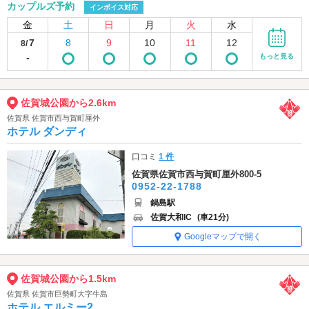
カップルズ予約
インボイス対応
金
土
日
月
火
水
7
8
9
10
11
12
8/
-
もっと見る
佐賀城公園から2.6km
佐賀県 佐賀市西与賀町厘外
ホテル ダンディ
口コミ
1 件
佐賀県佐賀市西与賀町厘外800-5
0952-22-1788
鍋島駅
佐賀大和IC
(車21分)
Googleマップで開く
佐賀城公園から1.5km
佐賀県 佐賀市巨勢町大字牛島
ホテル エルミー2