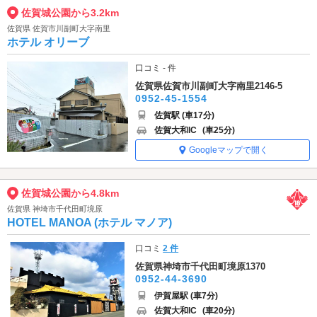
佐賀城公園から3.2km
佐賀県 佐賀市川副町大字南里
ホテル オリーブ
口コミ - 件
佐賀県佐賀市川副町大字南里2146-5
0952-45-1554
佐賀駅 (車17分)
佐賀大和IC
(車25分)
Googleマップで開く
佐賀城公園から4.8km
佐賀県 神埼市千代田町境原
HOTEL MANOA (ホテル マノア)
口コミ
2 件
佐賀県神埼市千代田町境原1370
0952-44-3690
伊賀屋駅 (車7分)
佐賀大和IC
(車20分)