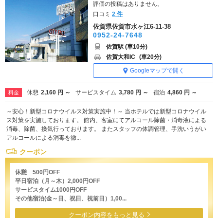
評価の投稿はありません。
口コミ
2 件
佐賀県佐賀市水ヶ江6-11-38
0952-24-7648
佐賀駅 (車10分)
佐賀大和IC
(車20分)
Googleマップで開く
休憩
2,160 円 ～
サービスタイム
3,780 円 ～
宿泊
4,860 円 ～
料金
～安心！新型コロナウイルス対策実施中！～ 当ホテルでは新型コロナウイル
ス対策を実施しております。 館内、客室にてアルコール除菌・消毒液による
消毒、除菌、換気行っております。 またスタッフの体調管理、手洗いうがい
アルコールによる消毒を徹...
クーポン
休憩 500円OFF
平日宿泊（月～木）2,000円OFF
サービスタイム1000円OFF
その他宿泊(金～日、祝日、祝前日）1,00...
クーポン内容をもっと見る