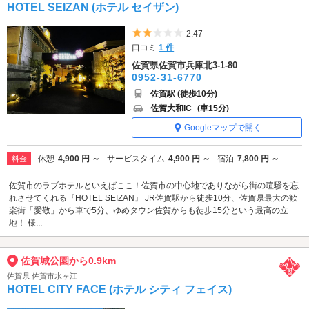
HOTEL SEIZAN (ホテル セイザン)
5つ星のうち2
2.47
口コミ
1 件
佐賀県佐賀市兵庫北3-1-80
0952-31-6770
佐賀駅 (徒歩10分)
佐賀大和IC
(車15分)
Googleマップで開く
休憩
4,900 円 ～
サービスタイム
4,900 円 ～
宿泊
7,800 円 ～
料金
佐賀市のラブホテルといえばここ！佐賀市の中心地でありながら街の喧騒を忘
れさせてくれる『HOTEL SEIZAN』 JR佐賀駅から徒歩10分、佐賀県最大の歓
楽街「愛敬」から車で5分、ゆめタウン佐賀からも徒歩15分という最高の立
地！ 様...
佐賀城公園から0.9km
佐賀県 佐賀市水ヶ江
HOTEL CITY FACE (ホテル シティ フェイス)