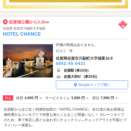
佐賀城公園から3.2km
佐賀県 佐賀市川副町大字福富
HOTEL CHANCE
評価の投稿はありません。
口コミ - 件
佐賀県佐賀市川副町大字福富16-8
0952-45-0431
佐賀駅 (車10分)
佐賀大和IC
(車20分)
Googleマップで開く
休憩
4,990 円 ～
サービスタイム
5,980 円 ～
宿泊
7,990 円 ～
料金
佐賀駅からほど近く利便性抜群の『HOTEL CHANCE』 全21室の各お部屋は
個性豊かなコンセプトで何度も来たくなること間違いなし！ ガレージタイプ
のため、車で来店し誰とも会わずにチェックイン→チェックアウトが可能とプ
ライバシー保護も...