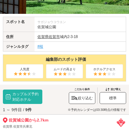
スポット名
サガジョウコウエン
佐賀城公園
住所
佐賀県
佐賀市
城内2-3-18
ジャンルタグ
#桜
編集部のスポット評価
人気度
ムードの高まり
ホテルアクセス
こだわり条件
並び替え
カップルズ予約
絞り込む
標準
対応ホテル
1 ～ 9件目 /
9件
※予約カレンダーは03:30時点の情報です
佐賀城公園から2.7km
佐賀県 佐賀市兵庫北