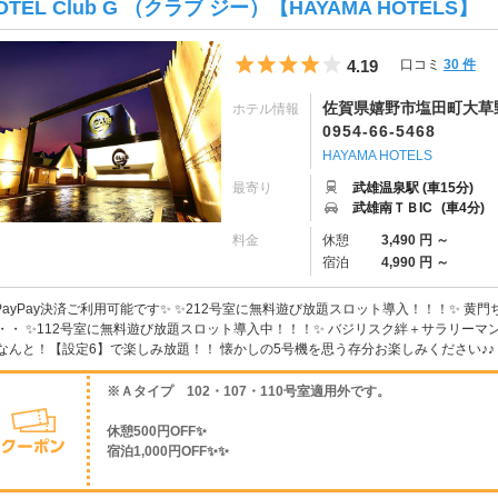
OTEL Club G （クラブ ジー）【HAYAMA HOTELS】
5つ星のうち4
4.19
口コミ
30 件
佐賀県嬉野市塩田町大草野丙
ホテル情報
0954-66-5468
HAYAMA HOTELS
最寄り
武雄温泉駅 (車15分)
武雄南ＴＢIC
(車4分)
料金
休憩
3,490 円 ～
宿泊
4,990 円 ～
PayPay決済ご利用可能です✨ ✨212号室に無料遊び放題スロット導入！！！✨ 黄
・・ ✨112号室に無料遊び放題スロット導入中！！！✨ バジリスク絆＋サラリーマ
なんと！【設定6】で楽しみ放題！！ 懐かしの5号機を思う存分お楽しみください♪♪ ✨全
※Ａタイプ 102・107・110号室適用外です。
休憩500円OFF✨
宿泊1,000円OFF✨✨