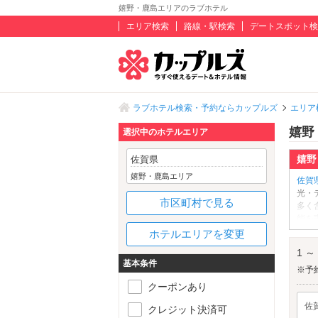
嬉野・鹿島エリアのラブホテル
エリア検索
路線・駅検索
デートスポット検
ラブホテル検索・予約ならカップルズ
エリア
嬉野
選択中のホテルエリア
嬉野
佐賀県
嬉野・鹿島エリア
佐賀
光・
市区町村で見る
多く
能を
の「
ホテルエリアを変更
の鳥
1 ～
ひと
基本条件
ート
※予
クーポンあり
佐
クレジット決済可