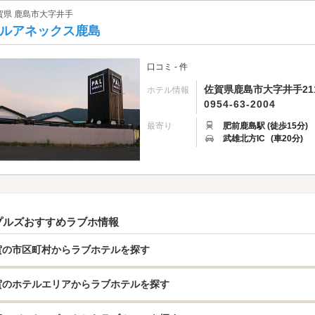
賀県 鹿島市大字井手
ルアネックス鹿島
口コミ - 件
佐賀県鹿島市大字井手21
ホテル情報
0954-63-2004
最寄り
肥前鹿島駅 (徒歩15分)
武雄北方IC
(車20分)
プルズおすすめラブホ情報
賀の市区町村からラブホテルを探す
賀のホテルエリアからラブホテルを探す