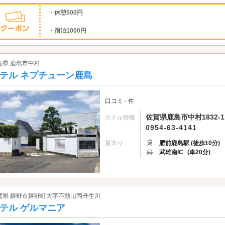
・休憩500円
・宿泊1000円
賀県 鹿島市中村
テル ネプチューン鹿島
口コミ - 件
佐賀県鹿島市中村1832-1
ホテル情報
0954-63-4141
最寄り
肥前鹿島駅 (徒歩10分)
武雄南IC
(車20分)
賀県 嬉野市嬉野町大字不動山丙丹生川
テル ゲルマニア