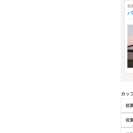
佐
パ
カッ
佐
佐