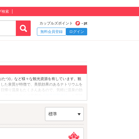
プ検索
カップルズポイント
- pt
無料会員登録
ログイン
おたつ)」など様々な観光資源を有しています。観
とした泉質が特徴で、美肌効果のあるナトリウムを
。日帰り温泉もたくさんあるので、気軽に温泉の効
社
」です。こちらは京都の「
伏見稲荷大社
」と茨城
間参拝者は約300万人にも上るそうです。朱塗り
ださいね♪観光・デートを満喫したらラブホテルで
肥前鹿島駅」の近くに点在しています。さっそくデ
標準