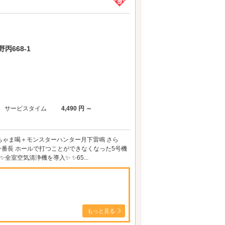
668-1
サービスタイム
4,490 円 ～
門ちゃま喝＋モンスターハンター月下雷鳴 さら
ン番長 ホールで打つことができなくなった5号機
室空気清浄機を導入✨ ✨65...
もっと見る