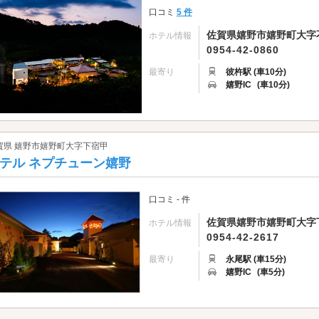
口コミ
5 件
佐賀県嬉野市嬉野町大字不
ホテル情報
0954-42-0860
最寄り
彼杵駅 (車10分)
嬉野IC
(車10分)
賀県 嬉野市嬉野町大字下宿甲
テル ネプチューン嬉野
口コミ - 件
佐賀県嬉野市嬉野町大字下宿
ホテル情報
0954-42-2617
最寄り
永尾駅 (車15分)
嬉野IC
(車5分)