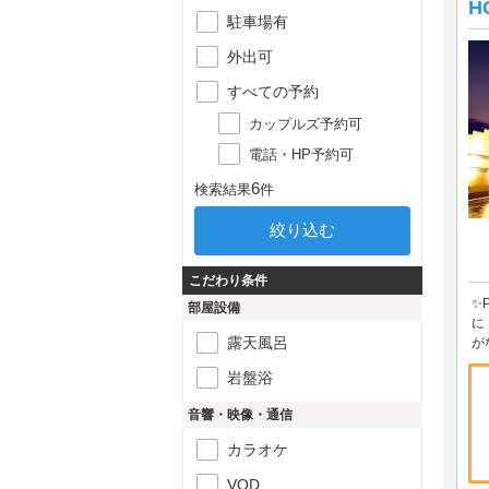
H
駐車場有
外出可
すべての予約
カップルズ予約可
電話・HP予約可
6
検索結果
件
こだわり条件
✨
部屋設備
に
露天風呂
が
岩盤浴
音響・映像・通信
カラオケ
VOD