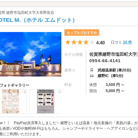
賀県 嬉野市塩田町大字大草野長谷
OTEL M.（ホテル エムドット）
カップルズおすすめ
5つ星のうち4
4.40
口コミ
10 件
佐賀県嬉野市塩田町大字大
ホテル情報
0954-66-4141
最寄り
武雄温泉駅 (車20分)
嬉野IC
(車5分)
料金
休憩
3,500 円 ～
フォトギャラリー
宿泊
5,000 円 ～
ew！！ PayPay決済導入しました✨ 嬉野といえば温泉！地元老舗の「美肌の湯」がある
も抜群♪ VODや無料Wi-Fiはもちろん、シャンプーやドライヤー・ヘアアイロンな
適にご利用いただけます。