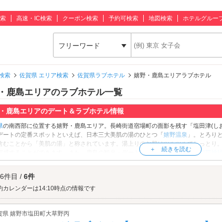
索
高速・IC検索
クーポン検索
予約可検索
地図検索
ホテルグルー
フリーワード
検索
佐賀県 エリア検索
佐賀県ラブホテル
嬉野・鹿島エリアラブホテル
・鹿島エリアのラブホテル一覧
・鹿島エリアのデート＆ラブホテル情報
県
の南西部に位置する嬉野・鹿島エリア。長崎街道宿場町の面影を残す「塩田津(し
デートの定番スポットといえば、日本三大美肌の湯のひとつ「
嬉野温泉
」。とろり
含むことから「美肌の湯」と称されています。湯上りのお肌はツルツルでしっとり
実感することができます。また、鹿島の観光・デートの名所といえば「
祐徳稲荷神
笠間稲荷神社
」に並ぶ日本三大稲荷のひとつ。衣食住の守り神として信仰を集め、年
居の連なるゾーンはSNS映えもばっちり。記念に残る一枚をぜひカメラに収めてく
 6件目 /
6件
息。嬉野・鹿島エリアのラブホテルは「嬉野インターチェンジ」や、JR長崎本線「
スポット周辺のホテルをチェックしてみましょう。
約カレンダーは14:10時点の情報です
賀県 嬉野市塩田町大草野丙