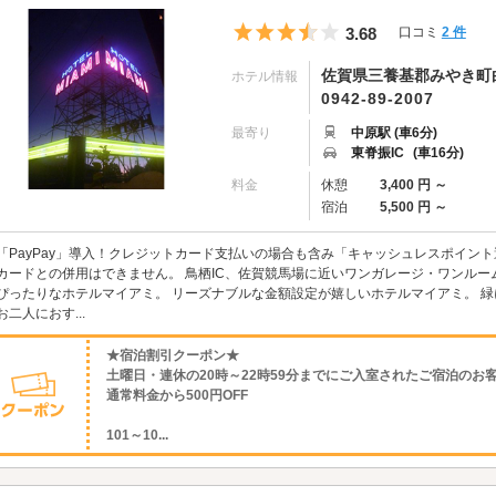
5つ星のうち3.5
3.68
口コミ
2 件
佐賀県三養基郡みやき町白壁
ホテル情報
0942-89-2007
最寄り
中原駅 (車6分)
東脊振IC
(車16分)
料金
休憩
3,400 円 ～
宿泊
5,500 円 ～
「PayPay」導入！クレジットカード支払いの場合も含み「キャッシュレスポイン
カードとの併用はできません。 鳥栖IC、佐賀競馬場に近いワンガレージ・ワンルー
ぴったりなホテルマイアミ。 リーズナブルな金額設定が嬉しいホテルマイアミ。 
お二人におす...
★宿泊割引クーポン★
土曜日・連休の20時～22時59分までにご入室されたご宿泊のお
通常料金から500円OFF
101～10...