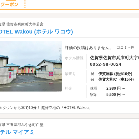
賀県 佐賀市兵庫町大字若宮
OTEL Wakou (ホテル ワコウ)
評価の投稿はありません。
口コミ - 件
佐賀県佐賀市兵庫町大字若宮
ホテル情報
0952-98-0024
最寄り
伊賀屋駅 (徒歩10分)
佐賀大和IC
(車15分)
料金
休憩
2,980 円 ～
宿泊
5,500 円 ～
めタウンから車で10分！ 超好立地の『HOTEL Wakou』
賀県 三養基郡みやき町白壁
テル マイアミ