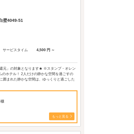
4049-51
サービスタイム
4,500 円 ～
ト還元」の対象となります★ ※スタンプ・オレン
ムのホテル！ 2人だけの静かな空間を過ごすの
緑に囲まれた静かな空間は、ゆっくりと過ごした
客様
もっと見る