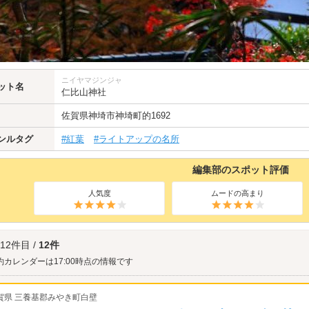
ニイヤマジンジャ
ット名
仁比山神社
佐賀県
神埼市
神埼町的1692
ンルタグ
#紅葉
#ライトアップの名所
編集部のスポット評価
人気度
ムードの高まり
 12件目 /
12件
約カレンダーは17:00時点の情報です
賀県 三養基郡みやき町白壁