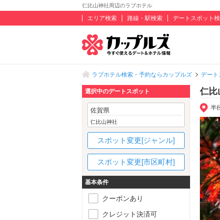
仁比山神社周辺のラブホテル
エリア検索
路線・駅検索
デートスポット検
ラブホテル検索・予約ならカップルズ
デート
仁比
選択中のデートスポット
半
佐賀県
仁比山神社
スポット変更[ジャンル]
スポット変更[市区町村]
基本条件
クーポンあり
クレジット決済可