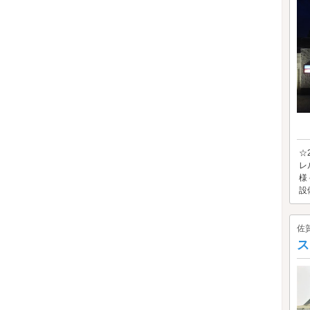
☆
レ
様
設
佐
ス