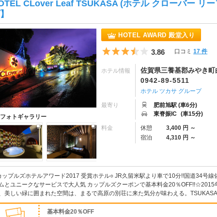
OTEL CLover Leaf TSUKASA (ホテル クローバー
】
HOTEL AWARD 殿堂入り
5つ星のうち3.5
3.86
口コミ
17 件
佐賀県三養基郡みやき町白壁
ホテル情報
0942-89-5511
ホテル ツカサ グループ
最寄り
肥前旭駅 (車6分)
東脊振IC
(車15分)
フォトギャラリー
料金
休憩
3,400 円 ～
宿泊
4,310 円 ～
カップルズホテルアワード2017 受賞ホテル○ JR久留米駅より車で10分!!国道34
ムとユニークなサービスで大人気 カップルズクーポンで基本料金20％OFF!!☆20
、美しい緑に囲まれた空間は、まるで高原の別荘に来た気分が味わえる。TSUKASAグル
基本料金20％OFF