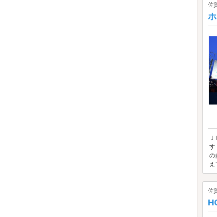
佐
ホ
Ｊ
す
の
えて
佐
H