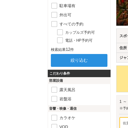
駐車場有
外出可
すべての予約
カップルズ予約可
スポ
電話・HP予約可
住所
12
検索結果
件
ジャ
こだわり条件
部屋設備
露天風呂
岩盤浴
1 ～
※予
音響・映像・通信
カラオケ
佐
VOD