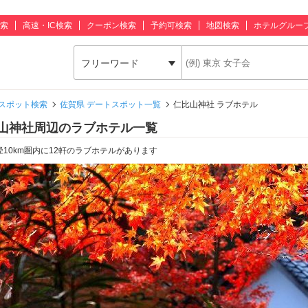
索
高速・IC検索
クーポン検索
予約可検索
地図検索
ホテルグルー
フリーワード
スポット検索
佐賀県 デートスポット一覧
仁比山神社 ラブホテル
山神社周辺のラブホテル一覧
径10km圏内に12軒のラブホテルがあります