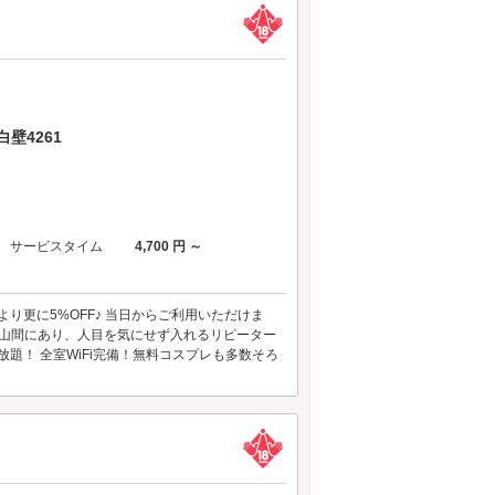
壁4261
サービスタイム
4,700 円 ～
り更に5%OFF♪ 当日からご利用いただけま
な山間にあり、人目を気にせず入れるリピーター
放題！ 全室WiFi完備！無料コスプレも多数そろ