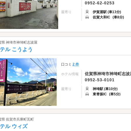
0952-62-0253
最寄り
伊賀屋駅 (車13分)
佐賀大和IC
(車8分)
賀県 神埼市神埼町志波屋
テル こうよう
口コミ
2 件
佐賀県神埼市神埼町志波屋2
ホテル情報
0952-53-0101
最寄り
神埼駅 (車10分)
東脊振IC
(車5分)
賀県 佐賀市兵庫町瓦町
テル ウィズ