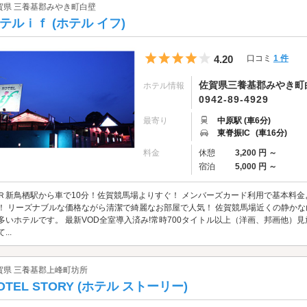
賀県 三養基郡みやき町白壁
テルｉｆ (ホテル イフ)
5つ星のうち4
4.20
口コミ
1 件
佐賀県三養基郡みやき町白
ホテル情報
0942-89-4929
最寄り
中原駅 (車6分)
東脊振IC
(車16分)
料金
休憩
3,200 円 ～
宿泊
5,000 円 ～
Ｒ新鳥栖駅から車で10分！佐賀競馬場よりすぐ！ メンバーズカード利用で基本料金よ
！ リーズナブルな価格ながら清潔で綺麗なお部屋で人気！ 佐賀競馬場近くの静か
多いホテルです。 最新VOD全室導入済み!常時700タイトル以上（洋画、邦画他）見
...
賀県 三養基郡上峰町坊所
OTEL STORY (ホテル ストーリー)