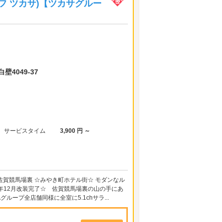
 リーフ ツカサ)【ツカサグルー
4049-37
サービスタイム
3,900 円 ～
号線佐賀競馬場裏 ☆みやき町ホテル街☆ モダンなル
15年12月改装完了☆ 佐賀競馬場裏の山の手にあ
ープ全店舗同様に全室に5.1chサラ...