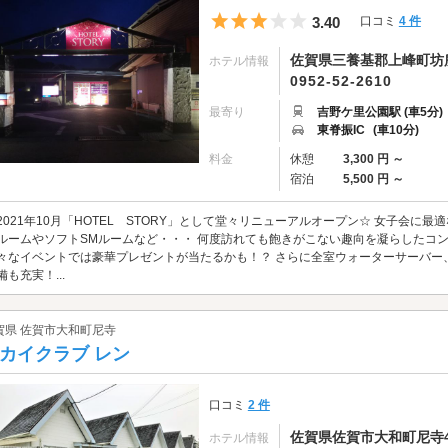
5つ星のうち3
3.40
口コミ
4 件
佐賀県三養基郡上峰町坊所1
ホテル情報
0952-52-2610
最寄り
吉野ケ里公園駅 (車5分)
東脊振IC
(車10分)
料金
休憩
3,300 円 ～
宿泊
5,500 円 ～
2021年10月「HOTEL STORY」として堂々リニューアルオープン☆ 女子会
ルームやソフトSMルームなど・・・ 何度訪れても飽きがこない趣向を凝らしたコ
々なイベントでは豪華プレゼントが当たるかも！？ さらに全室ウォーターサーバー
備も充実！...
賀県 佐賀市大和町尼寺
カイクラブ レン
口コミ
2 件
佐賀県佐賀市大和町尼寺43
ホテル情報