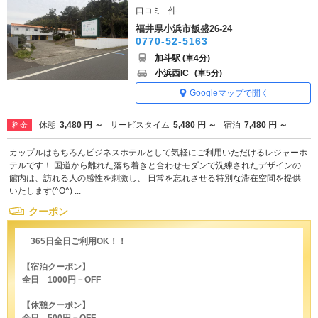
口コミ - 件
福井県小浜市飯盛26-24
0770-52-5163
加斗駅 (車4分)
小浜西IC
(車5分)
Googleマップで開く
休憩
3,480 円 ～
サービスタイム
5,480 円 ～
宿泊
7,480 円 ～
料金
カップルはもちろんビジネスホテルとして気軽にご利用いただけるレジャーホ
テルです！ 国道から離れた落ち着きと合わせモダンで洗練されたデザインの
館内は、訪れる人の感性を刺激し、 日常を忘れさせる特別な滞在空間を提供
いたします(^O^) ...
クーポン
365日全日ご利用OK！！
【宿泊クーポン】
全日 1000円－OFF
【休憩クーポン】
全日 500円－OFF