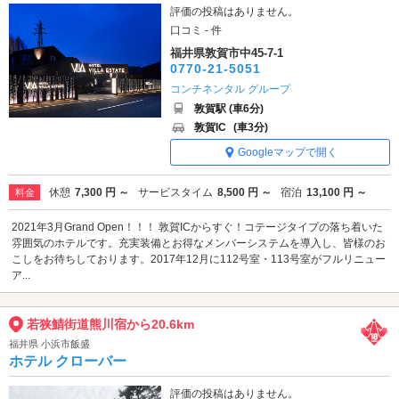
評価の投稿はありません。
口コミ - 件
福井県敦賀市中45-7-1
0770-21-5051
コンチネンタル グループ
敦賀駅 (車6分)
敦賀IC
(車3分)
Googleマップで開く
休憩
7,300 円 ～
サービスタイム
8,500 円 ～
宿泊
13,100 円 ～
料金
2021年3月Grand Open！！！ 敦賀ICからすぐ！コテージタイプの落ち着いた
雰囲気のホテルです。充実装備とお得なメンバーシステムを導入し、皆様のお
こしをお待ちしております。2017年12月に112号室・113号室がフルリニュー
ア...
若狭鯖街道熊川宿から20.6km
福井県 小浜市飯盛
ホテル クローバー
評価の投稿はありません。