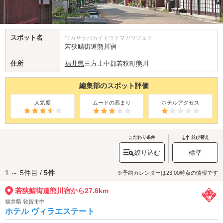
スポット名
ワカササバカイドウクマガワジュク
若狭鯖街道熊川宿
住所
福井県
三方上中郡若狭町熊川
編集部のスポット評価
人気度
ムードの高まり
ホテルアクセス
こだわり条件
並び替え
絞り込む
標準
1 ～ 5件目 /
5件
※予約カレンダーは23:00時点の情報です
若狭鯖街道熊川宿から27.6km
福井県 敦賀市中
ホテル ヴィラエステート