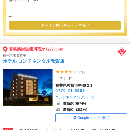
...
クーポン内容をもっと見る
若狭鯖街道熊川宿から27.3km
福井県 敦賀市中
ホテル コンチネンタル敦賀店
5つ星のうち3.5
3.92
口コミ - 件
福井県敦賀市中48-2-1
0770-21-6969
コンチネンタル グループ
敦賀駅 (車7分)
敦賀IC
(車1分)
Googleマップで開く