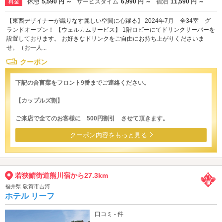
休憩
5,590 円 ～
サービスタイム
6,990 円 ～
宿泊
11,590 円 ～
料金
【東西デザイナーが織りなす麗しい空間に心躍る】 2024年7月 全34室 グ
ランドオープン！ 【ウェルカムサービス】 1階ロビーにてドリンクサーバーを
設置しております。 お好きなドリンクをご自由にお持ち上がりくださいま
せ。（お一人...
クーポン
下記の合言葉をフロント9番までご連絡ください。
【カップルズ割】
ご来店で全てのお客様に 500円割引 させて頂きます。
クーポン内容をもっと見る
若狭鯖街道熊川宿から27.3km
福井県 敦賀市吉河
ホテル リーフ
口コミ - 件