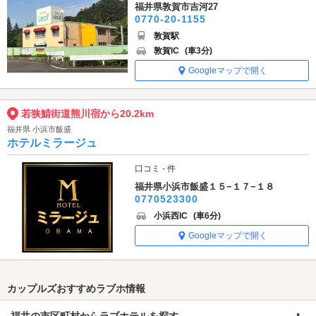
福井県敦賀市吉河27
0770-20-1155
敦賀駅
敦賀IC
(車3分)
Googleマップで開く
若狭鯖街道熊川宿から20.2km
福井県 小浜市飯盛
ホテルミラージュ
口コミ - 件
福井県小浜市飯盛１５−１７−１８
0770523300
小浜西IC
(車6分)
Googleマップで開く
カップルズおすすめラブホ情報