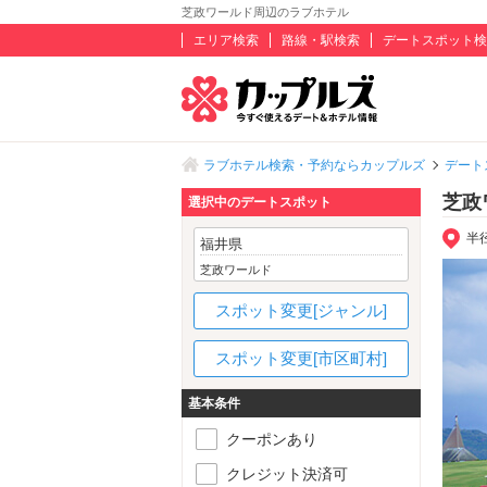
芝政ワールド周辺のラブホテル
エリア検索
路線・駅検索
デートスポット検
ラブホテル検索・予約ならカップルズ
デート
芝政
選択中のデートスポット
半
福井県
芝政ワールド
スポット変更[ジャンル]
スポット変更[市区町村]
基本条件
クーポンあり
クレジット決済可