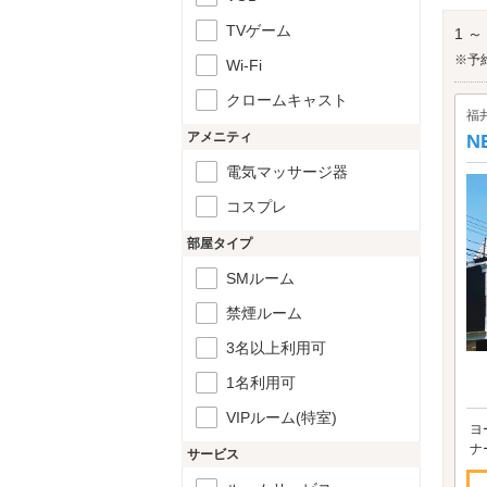
芝政
TVゲーム
1 ～
※予
Wi-Fi
クロームキャスト
福
アメニティ
N
電気マッサージ器
コスプレ
部屋タイプ
SMルーム
禁煙ルーム
3名以上利用可
1名利用可
VIPルーム(特室)
ヨ
ナ
サービス