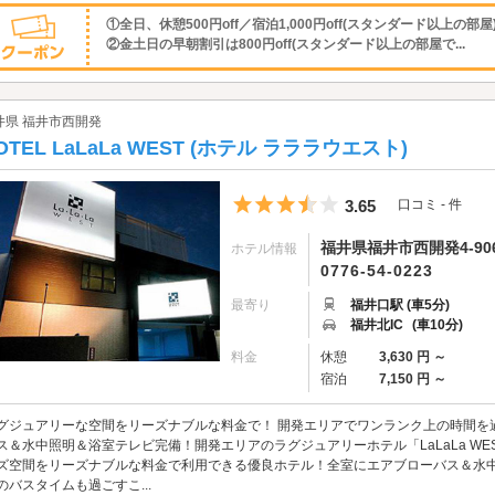
①全日、休憩500円off／宿泊1,000円off(スタンダード以上の部屋
②金土日の早朝割引は800円off(スタンダード以上の部屋で...
井県 福井市西開発
OTEL LaLaLa WEST (ホテル ラララウエスト)
5つ星のうち3.5
3.65
口コミ - 件
福井県福井市西開発4-90
ホテル情報
0776-54-0223
最寄り
福井口駅 (車5分)
福井北IC
(車10分)
料金
休憩
3,630 円 ～
宿泊
7,150 円 ～
グジュアリーな空間をリーズナブルな料金で！ 開発エリアでワンランク上の時間を
ス＆水中照明＆浴室テレビ完備！開発エリアのラグジュアリーホテル「LaLaLa W
ズ空間をリーズナブルな料金で利用できる優良ホテル！全室にエアブローバス＆水
のバスタイムも過ごすこ...