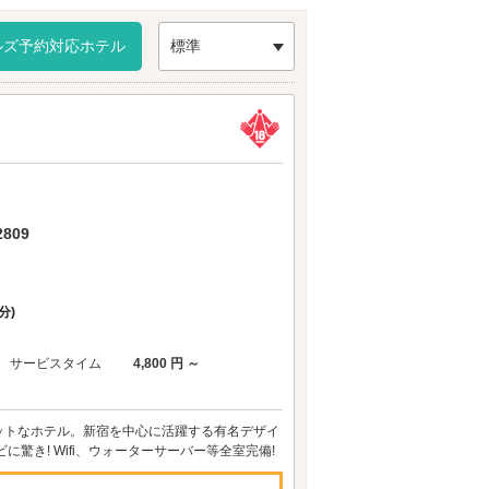
からもアクセスが便利です。
ルズ予約対応ホテル
標準
809
分)
サービスタイム
4,800 円 ～
ットなホテル。新宿を中心に活躍する有名デザイ
き! Wifi、ウォーターサーバー等全室完備!