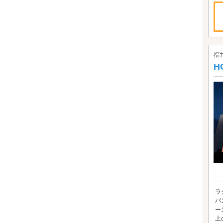
福
H
ラ
バ
ー
上