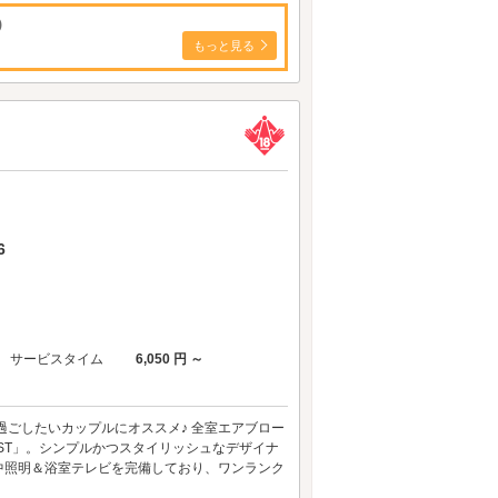
)
もっと見る
6
サービスタイム
6,050 円 ～
過ごしたいカップルにオススメ♪ 全室エアブロー
EST」。シンプルかつスタイリッシュなデザイナ
中照明＆浴室テレビを完備しており、ワンランク