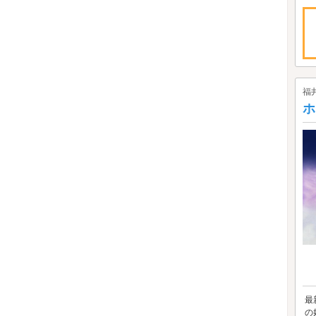
福
ホ
最
の