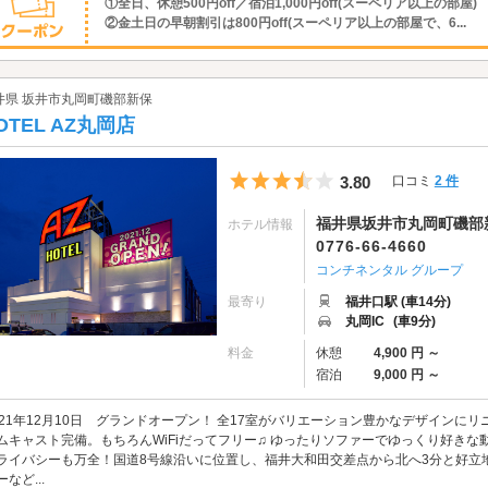
①全日、休憩500円off／宿泊1,000円off(スーペリア以上の部屋)
②金土日の早朝割引は800円off(スーペリア以上の部屋で、6...
井県 坂井市丸岡町磯部新保
OTEL AZ丸岡店
5つ星のうち3.5
3.80
口コミ
2 件
福井県坂井市丸岡町磯部新保
ホテル情報
0776-66-4660
コンチネンタル グループ
最寄り
福井口駅 (車14分)
丸岡IC
(車9分)
料金
休憩
4,900 円 ～
宿泊
9,000 円 ～
021年12月10日 グランドオープン！ 全17室がバリエーション豊かなデザインに
ムキャスト完備。もちろんWiFiだってフリー♫ ゆったりソファーでゆっくり好きな
ライバシーも万全！国道8号線沿いに位置し、福井大和田交差点から北へ3分と好立地
ーなど...