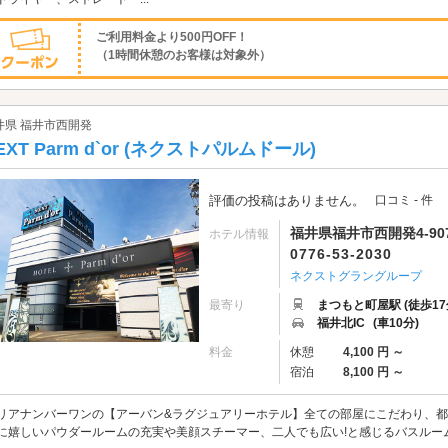
ご利用料金より500円OFF！
（1時間休憩のお客様は対象外）
井県 福井市西開発
EXT Parm d`or (ネクストパルムドール)
評価の投稿はありません。
口コミ - 件
福井県福井市西開発4-90
ホテル情報
0776-53-2030
ネクストグラングループ
最寄り
まつもと町屋駅 (徒歩17
福井北IC
(車10分)
料金
休憩
4,100 円 ～
宿泊
8,100 円 ～
リアナンバーワンの【アーバン&ラグジュアリーホテル】全ての部屋にこだわり、
に嬉しいパウダールームの充実や美顔スチーマー、二人でも広い!と感じるバスルー