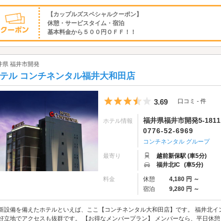
【カップルズスペシャルクーポン】
休憩・サービスタイム・宿泊
基本料金から５００円ＯＦＦ！！
井県 福井市開発
テル コンチネンタル福井大和田店
5つ星のうち3.5
3.69
口コミ - 件
福井県福井市開発5-1811
ホテル情報
0776-52-6969
コンチネンタル グループ
最寄り
越前新保駅 (車5分)
福井北IC
(車5分)
料金
休憩
4,180 円 ～
宿泊
9,280 円 ～
新設備を備えたホテルといえば、ここ【コンチネンタル大和田店】です。 福井北イ
好立地でアクセスも抜群です。 【お得なメンバープラン】 メンバーなら、平日休憩２時