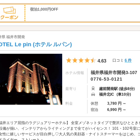
宿泊1,000円OFF
井県 福井市開発
OTEL Le pin (ホテル ルパン)
5つ星のうち4.5
4.63
口コミ
6 件
福井県福井市開発3-107
ホテル情報
0776-53-0121
最寄り
越前開発駅 (徒歩8分)
福井北IC
(車10分)
料金
休憩
3,780 円 ～
宿泊
6,990 円 ～
福井エリア屈指のラグジュアリーホテル】 全室メゾネットタイプで贅沢なひととき
設備が揃い、インテリアからライティングまで全てがハイセンス！ 101・102号
女性に嬉しいサービスが目白押し♡大人気の美顔器・ナイトスチーマーをはじめ、
ドライヤー、ストレート・...