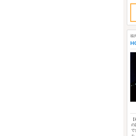
福
H
【
の
で
ル