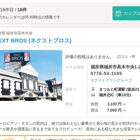
ワールドへは、
丸岡・あわらエリアのラブホテル
、
福井市開発エリアのラブホテル
 18件目 /
18件
カップ
約カレンダーは05:40時点の情報です
井県 福井市高木中央
EXT BROS (ネクストブロス)
評価の投稿はありません。
口コミ - 件
福井県福井市高木中央1-2
ホテル情報
0776-53-1105
ネクストグラングループ
最寄り
まつもと町屋駅 (徒歩21
福井北IC
(車10分)
料金
休憩
3,100 円 ～
宿泊
7,000 円 ～
ーロピアン・モダンの室内は、他では味わえない豪華さと居心地の良さが好評のホ
ーが家具や調度品に至るまで全てをプロデュース! 室内にある様な大きな浴室テレビに驚