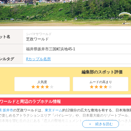
シバマサワールド
ット名
芝政ワールド
福井県
坂井市
三国町浜地45-1
ンルタグ
#カップル名所
編集部のスポット評価
人気度
ムードの高まり
ワールドと周辺のラブホテル情報
県
坂井市
の芝政ワールドは、
東京ドーム
約12個分の広大な敷地を有する、日本海
で楽しめるアトラクションエリア「パイレーツ」や、日本最大級のリゾートプール
日本海を望む丘の上にある「恋人の聖地モニュメント」は、カップルで訪れるべき
ーションイベント「ファンタジックイルミネーション」も、冬の風物詩として親し