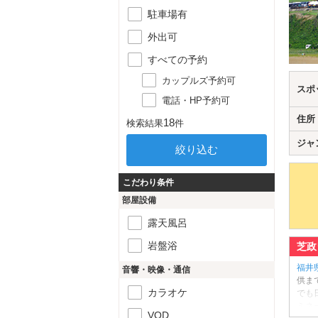
駐車場有
外出可
すべての予約
カップルズ予約可
スポ
電話・HP予約可
住所
18
検索結果
件
ジャ
こだわり条件
部屋設備
露天風呂
岩盤浴
芝政
福井
音響・映像・通信
供ま
カラオケ
でも
ミネ
VOD