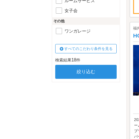
ルームサービス
女子会
その他
福
ワンガレージ
H
すべてのこだわり条件を見る
18
検索結果
件
2
ー
プ
パ