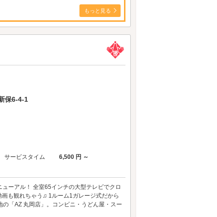
もっと見る
6-4-1
サービスタイム
6,500 円 ～
リニューアル！ 全室65インチの大型テレビでクロ
動画も観れちゃう♫ 1ルーム1ガレージ式だから
の「AZ 丸岡店」。コンビニ・うどん屋・スー