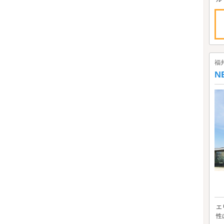
福
N
エ
性