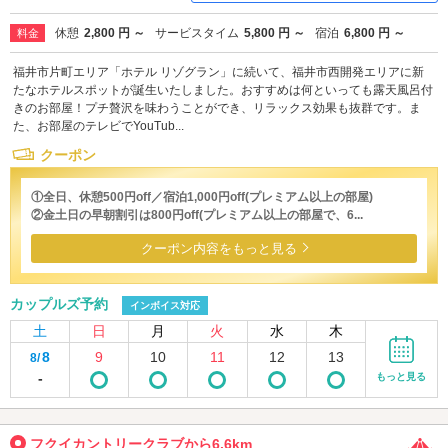
休憩
2,800 円 ～
サービスタイム
5,800 円 ～
宿泊
6,800 円 ～
料金
福井市片町エリア「ホテル リゾグラン」に続いて、福井市西開発エリアに新
たなホテルスポットが誕生いたしました。おすすめは何といっても露天風呂付
きのお部屋！プチ贅沢を味わうことができ、リラックス効果も抜群です。ま
た、お部屋のテレビでYouTub...
クーポン
①全日、休憩500円off／宿泊1,000円off(プレミアム以上の部屋)
②金土日の早朝割引は800円off(プレミアム以上の部屋で、6...
クーポン内容をもっと見る
カップルズ予約
インボイス対応
土
日
月
火
水
木
8
9
10
11
12
13
8/
-
もっと見る
フクイカントリークラブから6.6km