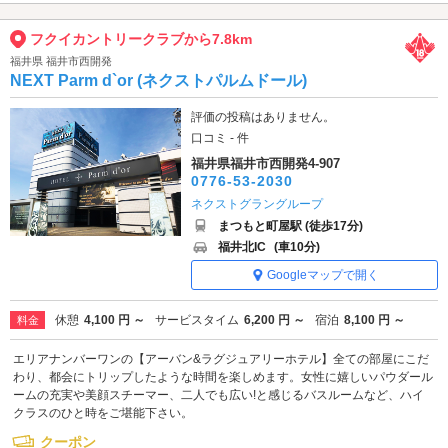
フクイカントリークラブから7.8km
福井県 福井市西開発
NEXT Parm d`or (ネクストパルムドール)
評価の投稿はありません。
口コミ - 件
福井県福井市西開発4-907
0776-53-2030
ネクストグラングループ
まつもと町屋駅 (徒歩17分)
福井北IC
(車10分)
Googleマップで開く
休憩
4,100 円 ～
サービスタイム
6,200 円 ～
宿泊
8,100 円 ～
料金
エリアナンバーワンの【アーバン&ラグジュアリーホテル】全ての部屋にこだ
わり、都会にトリップしたような時間を楽しめます。女性に嬉しいパウダール
ームの充実や美顔スチーマー、二人でも広い!と感じるバスルームなど、ハイ
クラスのひと時をご堪能下さい。
クーポン