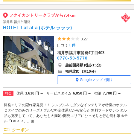
フクイカントリークラブから7.4km
福井県 福井市開発
HOTEL LaLaLa (ホテル ラララ)
5つ星のうち3
3.27
口コミ
1 件
福井県福井市開発4丁目403
0776-53-5770
越前開発駅 (徒歩15分)
福井北IC
(車10分)
Googleマップで開く
休憩
3,630 円 ～
サービスタイム
6,050 円 ～
宿泊
7,700 円 ～
料金
開発エリアの隠れ家発見！！ シンプル＆モダンなインテリアが特徴のホテル
２タイプのみのリーズナブルな料金体系だから安心☆ 無料フードやレンタル
品も充実していて、あなたも大満足♪開発エリアにひっそりと佇む隠れ家ホテ
ル「LaLaLa」。藤...
クーポン