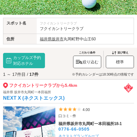
スポット名
フクイカントリークラブ
フクイカントリークラブ
住所
福井県
坂井市
丸岡町野中山王60
こだわり条件
並び替え
カップルズ予約
絞り込む
標準
対応ホテル
1 ～ 17件目 /
17件
※予約カレンダーは18:30時点の情報です
フクイカントリークラブから5.4km
福井県 坂井市丸岡町一本田福所
NEXT X (ネクストエックス)
5つ星のうち4
4.00
口コミ - 件
福井県坂井市丸岡町一本田福所18-1
0776-66-0505
ネクストグラングループ