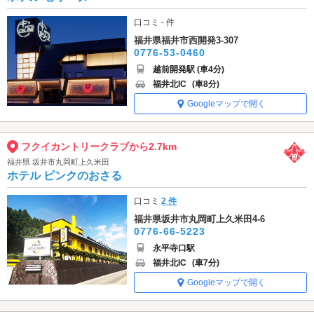
口コミ - 件
福井県福井市西開発3-307
0776-53-0460
越前開発駅 (車4分)
福井北IC
(車8分)
Googleマップで開く
フクイカントリークラブから2.7km
福井県 坂井市丸岡町上久米田
ホテル ピンクのおさる
口コミ
2 件
福井県坂井市丸岡町上久米田4-6
0776-66-5223
永平寺口駅
福井北IC
(車7分)
Googleマップで開く