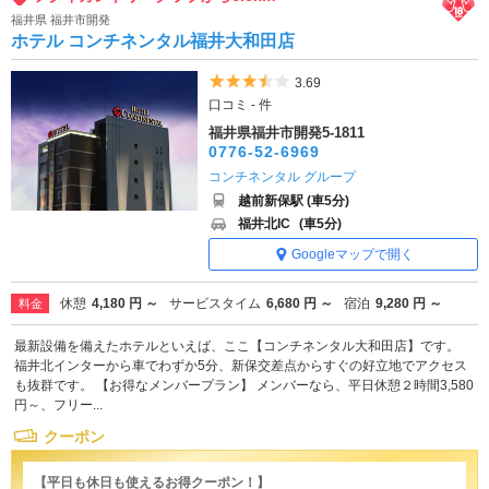
福井県 福井市開発
ホテル コンチネンタル福井大和田店
5つ星のうち3.5
3.69
口コミ - 件
福井県福井市開発5-1811
0776-52-6969
コンチネンタル グループ
越前新保駅 (車5分)
福井北IC
(車5分)
Googleマップで開く
休憩
4,180 円 ～
サービスタイム
6,680 円 ～
宿泊
9,280 円 ～
料金
最新設備を備えたホテルといえば、ここ【コンチネンタル大和田店】です。
福井北インターから車でわずか5分、新保交差点からすぐの好立地でアクセス
も抜群です。 【お得なメンバープラン】 メンバーなら、平日休憩２時間3,580
円～、フリー...
クーポン
【平日も休日も使えるお得クーポン！】