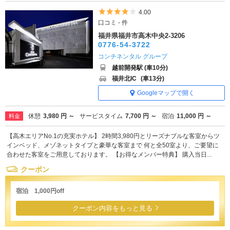
5つ星のうち4
4.00
口コミ - 件
福井県福井市高木中央2-3206
0776-54-3722
コンチネンタル グループ
越前開発駅 (車10分)
福井北IC
(車13分)
Googleマップで開く
休憩
3,980 円 ～
サービスタイム
7,700 円 ～
宿泊
11,000 円 ～
料金
【高木エリアNo.1の充実ホテル】 2時間3,980円とリーズナブルな客室からツ
インベッド、メゾネットタイプと豪華な客室まで 何と全50室より、ご要望に
合わせた客室をご用意しております。 【お得なメンバー特典】 購入当日...
クーポン
宿泊 1,000円off
クーポン内容をもっと見る