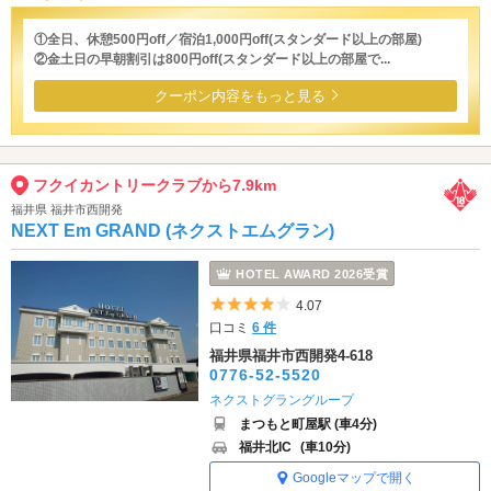
①全日、休憩500円off／宿泊1,000円off(スタンダード以上の部屋)
②金土日の早朝割引は800円off(スタンダード以上の部屋で...
クーポン内容をもっと見る
フクイカントリークラブから7.9km
福井県 福井市西開発
NEXT Em GRAND (ネクストエムグラン)
HOTEL AWARD 2026受賞
5つ星のうち4
4.07
口コミ
6 件
福井県福井市西開発4-618
0776-52-5520
ネクストグラングループ
まつもと町屋駅 (車4分)
福井北IC
(車10分)
Googleマップで開く