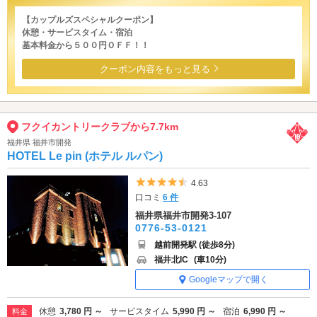
【カップルズスペシャルクーポン】
休憩・サービスタイム・宿泊
基本料金から５００円ＯＦＦ！！
クーポン内容をもっと見る
フクイカントリークラブから7.7km
福井県 福井市開発
HOTEL Le pin (ホテル ルパン)
5つ星のうち4.5
4.63
口コミ
6 件
福井県福井市開発3-107
0776-53-0121
越前開発駅 (徒歩8分)
福井北IC
(車10分)
Googleマップで開く
休憩
3,780 円 ～
サービスタイム
5,990 円 ～
宿泊
6,990 円 ～
料金