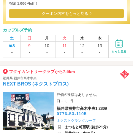
宿泊 1,000円off！
クーポン内容をもっと見る
カップルズ予約
土
日
月
火
水
木
8
9
10
11
12
13
8/
-
-
-
-
-
-
もっと見る
フクイカントリークラブから7.5km
福井県 福井市高木中央
NEXT BROS (ネクストブロス)
評価の投稿はありません。
口コミ - 件
福井県福井市高木中央1-2809
0776-53-1105
ネクストグラングループ
まつもと町屋駅 (徒歩21分)