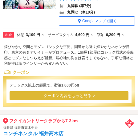
丸岡駅 (車7分)
丸岡IC
(車10分)
Googleマップで開く
休憩
3,100 円 ～
サービスタイム
4,600 円 ～
宿泊
6,200 円 ～
料金
煌びやかな空間とモダンゴシックな空間。国道から近く鮮やかなネオンが目
印。東京の有名デザイナーがプロデュース。1部屋1部屋にゴシック様式の高級
感とモダンなしつらえが斬新。居心地の良さは言うまでもない。手頃な価格と
利便性は旧ウインザーから変わらない。
クーポン
デラックス以上の部屋で、宿泊1,000円off
クーポン内容をもっと見る
フクイカントリークラブから7.3km
福井県 福井市高木中央
コンチネンタル 福井高木店