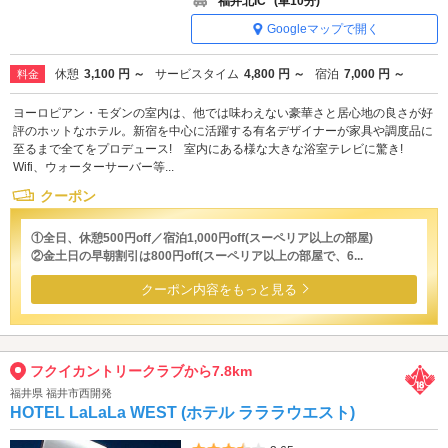
福井北IC
(車10分)
Googleマップで開く
休憩
3,100 円 ～
サービスタイム
4,800 円 ～
宿泊
7,000 円 ～
料金
ヨーロピアン・モダンの室内は、他では味わえない豪華さと居心地の良さが好
評のホットなホテル。新宿を中心に活躍する有名デザイナーが家具や調度品に
至るまで全てをプロデュース! 室内にある様な大きな浴室テレビに驚き!
Wifi、ウォーターサーバー等...
クーポン
①全日、休憩500円off／宿泊1,000円off(スーペリア以上の部屋)
②金土日の早朝割引は800円off(スーペリア以上の部屋で、6...
クーポン内容をもっと見る
フクイカントリークラブから7.8km
福井県 福井市西開発
HOTEL LaLaLa WEST (ホテル ラララウエスト)