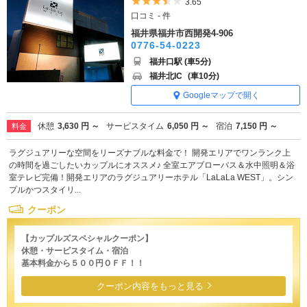
5つ星のうち3.5
3.65
口コミ - 件
福井県福井市西開発4-906
0776-54-0223
福井口駅 (車5分)
福井北IC
(車10分)
Googleマップで開く
休憩
3,630 円 ～
サービスタイム
6,050 円 ～
宿泊
7,150 円 ～
料金
ラグジュアリーな空間をリーズナブルな料金で！ 開発エリアでワンランク上
の時間を過ごしたいカップルにオススメ♪ 全室エアブローバス＆水中照明＆浴
室テレビ完備！開発エリアのラグジュアリーホテル「LaLaLa WEST」。シン
プルかつスタイリ...
クーポン
【カップルズスペシャルクーポン】
休憩・サービスタイム・宿泊
基本料金から５００円ＯＦＦ！！
クーポン内容をもっと見る