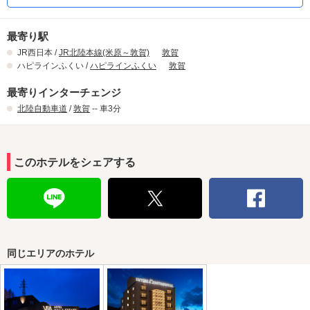
最寄り駅
JR西日本 /
JR北陸本線(米原～敦賀)
敦賀
ハピラインふくい /
ハピラインふくい
敦賀
最寄りインターチェンジ
北陸自動車道
/
敦賀
-- 車3分
このホテルをシェアする
同じエリアのホテル