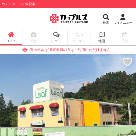
ホテル リーフ / 敦賀市
検索
マイメニュー
TOP
写真
口コミ
クーポン
地図
予約
当ホテルは18歳未満の方はご利用いただけません。