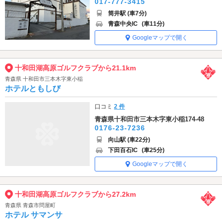
017-777-3415
筒井駅 (車7分)
青森中央IC
(車11分)
Googleマップで開く
十和田湖高原ゴルフクラブから21.1km
青森県 十和田市三本木字東小稲
ホテルともしび
口コミ
2 件
青森県十和田市三本木字東小稲174-48
0176-23-7236
向山駅 (車22分)
下田百石IC
(車25分)
Googleマップで開く
十和田湖高原ゴルフクラブから27.2km
青森県 青森市問屋町
ホテル サマンサ