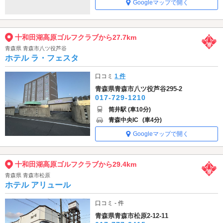
Googleマップで開く
十和田湖高原ゴルフクラブから27.7km
青森県 青森市八ツ役芦谷
ホテル ラ・フェスタ
口コミ
1 件
青森県青森市八ツ役芦谷295-2
017-729-1210
筒井駅 (車10分)
青森中央IC
(車4分)
Googleマップで開く
十和田湖高原ゴルフクラブから29.4km
青森県 青森市松原
ホテル アリュール
口コミ - 件
青森県青森市松原2-12-11