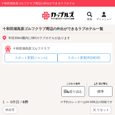
十和田湖高原ゴルフクラブ周辺の外出ができるラブホテル
検索
マイメニュー
十和田湖高原ゴルフクラブ周辺の外出ができるラブホテル一覧
半径30km圏内に6軒のラブホテルがあります
十和田湖高原ゴルフクラブ
スポット変更[ジャンル]
スポット変更[市区町村]
こだわり条件
並び替え
絞り込む
標準
1 ～ 6件目 /
6件
※予約カレンダーは04:30時点の情報です
外出可
リセット