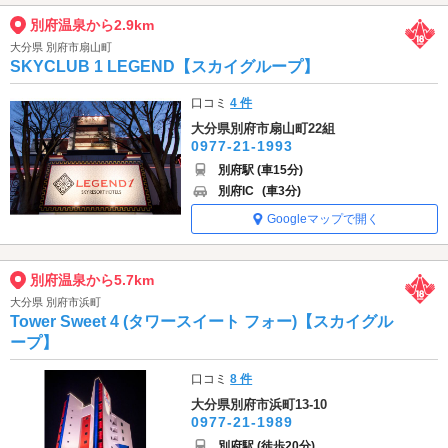
別府温泉から2.9km
大分県 別府市扇山町
SKYCLUB 1 LEGEND【スカイグループ】
口コミ
4 件
大分県別府市扇山町22組
0977-21-1993
別府駅 (車15分)
別府IC
(車3分)
Googleマップで開く
別府温泉から5.7km
大分県 別府市浜町
Tower Sweet 4 (タワースイート フォー)【スカイグル
ープ】
口コミ
8 件
大分県別府市浜町13-10
0977-21-1989
別府駅 (徒歩20分)