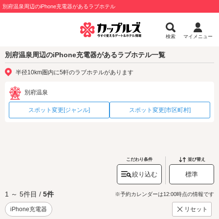
別府温泉周辺のiPhone充電器があるラブホテル
検索
マイメニュー
別府温泉周辺のiPhone充電器があるラブホテル一覧
半径10km圏内に5軒のラブホテルがあります
別府温泉
スポット変更[ジャンル]
スポット変更[市区町村]
こだわり条件
並び替え
絞り込む
標準
1 ～ 5件目 /
5件
※予約カレンダーは12:00時点の情報です
iPhone充電器
リセット