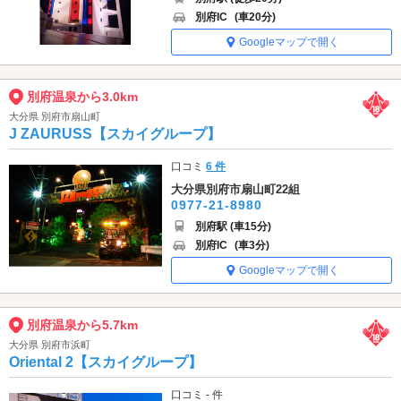
別府IC
(車20分)
Googleマップで開く
別府温泉から3.0km
大分県 別府市扇山町
J ZAURUSS【スカイグループ】
口コミ
6 件
大分県別府市扇山町22組
0977-21-8980
別府駅 (車15分)
別府IC
(車3分)
Googleマップで開く
別府温泉から5.7km
大分県 別府市浜町
Oriental 2【スカイグループ】
口コミ - 件