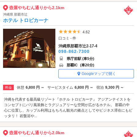
壺屋やちむん通りから2.1km
沖縄県 那覇市辻
ホテル トロピカーナ
5つ星のうち4.5
4.62
口コミ - 件
沖縄県那覇市辻2-17-4
098-862-7300
県庁前駅 (車5分)
那覇IC
(車20分)
Googleマップで開く
休憩
6,800 円 ～
サービスタイム
6,800 円 ～
宿泊
9,300 円 ～
料金
沖縄を代表する最高級リゾート『ホテル トロピカーナ』 アジアンテイストを
コンセプトにバリ風装飾とラグジュアリーな空間が広がるホテル。 那覇の中
心に位置し、カップル利用はもちろん観光の拠点としてやビジネス滞在にもピ
ッタリ！ 岩盤浴や...
壺屋やちむん通りから2.0km