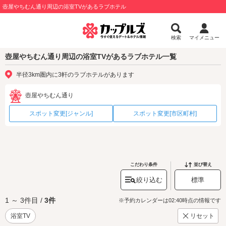
壺屋やちむん通り周辺の浴室TVがあるラブホテル
検索
マイメニュー
壺屋やちむん通り周辺の浴室TVがあるラブホテル一覧
半径3km圏内に3軒のラブホテルがあります
壺屋やちむん通り
スポット変更[ジャンル]
スポット変更[市区町村]
こだわり条件
並び替え
絞り込む
標準
1 ～ 3件目 /
3件
※予約カレンダーは02:40時点の情報です
浴室TV
リセット