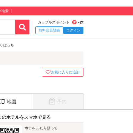
プ検索
カップルズポイント
- pt
無料会員登録
ログイン
たりぼっち
お気に入りに追加
地図
予約
このホテルをスマホで見る
ホテル ふたりぼっち