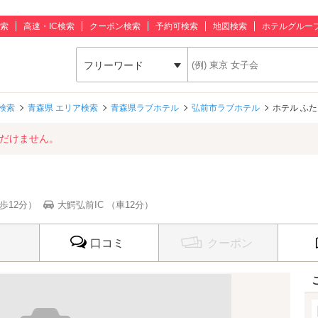
索
高速・IC検索
クーポン検索
予約可検索
地図検索
ホテルグルー
フリーワード
検索
青森県 エリア検索
青森県ラブホテル
弘前市ラブホテル
ホテル ふ
ただけません。
歩12分）
大鰐弘前IC （車12分）
口コミ
クーポン