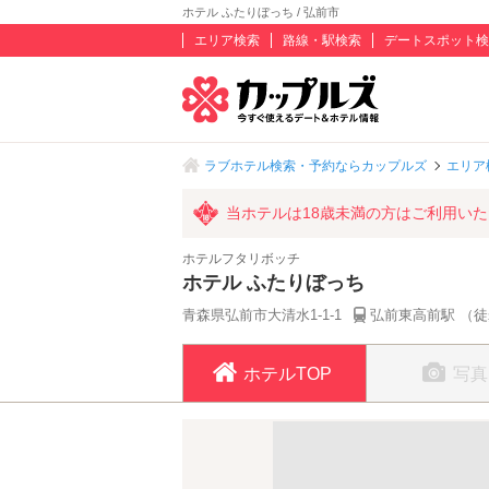
ホテル ふたりぼっち / 弘前市
エリア検索
路線・駅検索
デートスポット検
ラブホテル検索・予約ならカップルズ
エリア
当ホテルは18歳未満の方はご利用い
ホテルフタリボッチ
ホテル ふたりぼっち
青森県弘前市大清水1-1-1
弘前東高前駅 （徒
ホテルTOP
写真