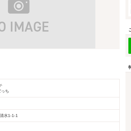
チ
ぼっち
水1-1-1