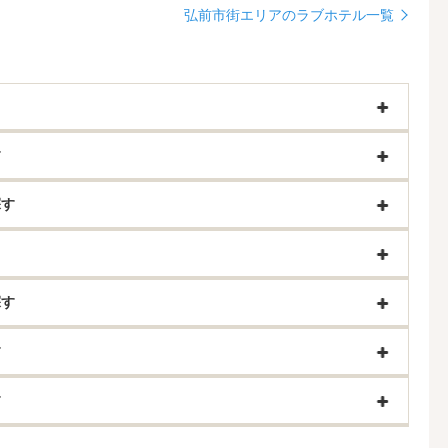
弘前市街エリアのラブホテル一覧
す
探す
探す
す
す