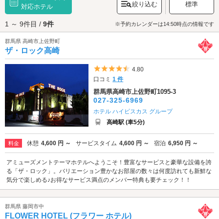
絞り込む
標準
高崎駅周辺でラブホテルをお探しの際は
対応ホテル
カップルズ
が便利。おふたりの気
分にぴったりなお部屋がきっと見つかるはずですよ。
1 ～ 9件目 /
9件
※予約カレンダーは14:50時点の情報です
群馬県 高崎市上佐野町
ザ・ロック高崎
5つ星のうち4.5
4.80
口コミ
1 件
群馬県高崎市上佐野町1095-3
027-325-6969
ホテル ハイビスカス グループ
高崎駅 (車5分)
休憩
4,600 円 ～
サービスタイム
4,600 円 ～
宿泊
6,950 円 ～
料金
アミューズメントテーマホテルへようこそ！豊富なサービスと豪華な設備を誇
る「ザ・ロック」。バリエーション豊かなお部屋の数々は何度訪れても新鮮な
気分で楽しめる♪お得なサービス満点のメンバー特典も要チェック！！
群馬県 藤岡市中
FLOWER HOTEL (フラワー ホテル)