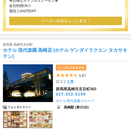
★お得なカップルズクーポン★
全日利用OK!!
宿泊 1,000円OFF
クーポン内容をもっと見る
群馬県 高崎市京目町
ホテル 現代楽園 高崎店 (ホテル ゲンダイラクエン タカサキ
テン)
カップルズおすすめ
5つ星のうち4.5
4.87
口コミ
1 件
群馬県高崎市京目町460
027-352-5199
ホテル現代楽園グループ
高崎駅 (車15分)
フォトギャラリー