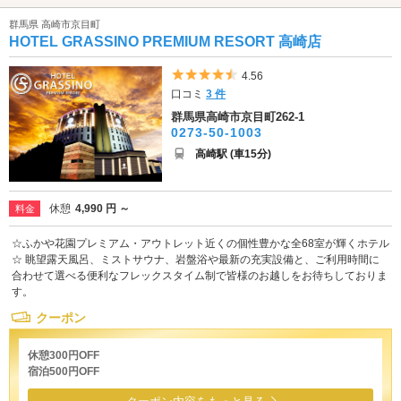
群馬県 高崎市京目町
HOTEL GRASSINO PREMIUM RESORT 高崎店
5つ星のうち4.5
4.56
口コミ
3 件
群馬県高崎市京目町262-1
0273-50-1003
高崎駅 (車15分)
休憩
4,990 円 ～
料金
☆ふかや花園プレミアム・アウトレット近くの個性豊かな全68室が輝くホテル
☆ 眺望露天風呂、ミストサウナ、岩盤浴や最新の充実設備と、ご利用時間に
合わせて選べる便利なフレックスタイム制で皆様のお越しをお待ちしておりま
す。
クーポン
休憩300円OFF
宿泊500円OFF