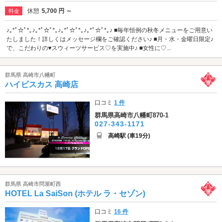
休憩
5,700 円 ～
料金
♪｡*ﾟ☆ﾟ*｡♪｡*ﾟ☆ﾟ*｡♪｡*ﾟ☆ﾟ*｡♪｡*ﾟ☆ﾟ*｡♪ ■毎年恒例の秋冬メニューをご用意い
たしました！詳しくはメッセージ欄をご確認ください♪ ■月・水・金曜日限定♪
で、こだわりの♥スウィーツサービス♡を実施中♪ ■女性に♡...
群馬県 高崎市八幡町
ハイビスカス 高崎店
口コミ
1 件
群馬県高崎市八幡町870-1
027-343-1171
高崎駅 (車19分)
群馬県 高崎市問屋町西
HOTEL La SaiSon (ホテル ラ・セゾン)
口コミ
16 件