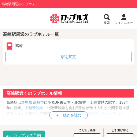
高崎駅周辺のラブホテル
検索
マイメニュー
高崎駅周辺のラブホテル一覧
高崎
駅を変更
高崎駅近くのラブホテル情報
高崎駅は
群馬県
高崎市
にあるJR東日本・JR貨物・上信電鉄の駅で、1884
年に開業。
上越新幹線
・北陸新幹線を含む9路線が乗り入れる北関東最大級
のターミナル駅として機能しています。駅ビルの
高崎モントレー
をはじ
め、
高崎オーパ
、
高崎高島屋
、スズラン高崎店など大型商業施設が並び、
買い物にも便利。近隣には桜の名所・高崎城址公園や企画展も楽しめる高
崎市美術館など、観光デートに最適なスポットもあります。高崎駅周辺に
こだわり条件
並び替え
カップルズ予約
は約10軒のラブホテルがあり、デートの終着点として利用されています。