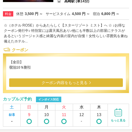
高崎駅 (車14分)
休憩
3,500 円 ～
サービスタイム
4,500 円 ～
宿泊
6,800 円 ～
料金
☆（ホテル ROSE）からあたらしく【スターリゾート ミスト】へ ☆ ♪お得な
クーポン発行中♪ 特別室には露天風呂あり♪他にも半数以上の部屋にテラスが
あるというゴージャス感と綺麗な内装の室内が自慢！女性らしい雰囲気を兼ね
備えたホテル...
クーポン
【全日】
宿泊10％割引
クーポン内容をもっと見る
カップルズ予約
インボイス対応
土
日
月
火
水
木
8
9
10
11
12
13
8/
-
-
もっと見る