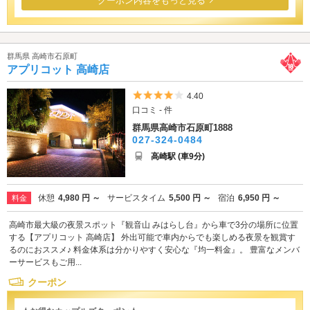
クーポン内容をもっと見る
群馬県 高崎市石原町
アプリコット 高崎店
5つ星のうち4
4.40
口コミ - 件
群馬県高崎市石原町1888
027-324-0484
高崎駅 (車9分)
休憩
4,980 円 ～
サービスタイム
5,500 円 ～
宿泊
6,950 円 ～
料金
高崎市最大級の夜景スポット『観音山 みはらし台』から車で3分の場所に位置
する【アプリコット 高崎店】 外出可能で車内からでも楽しめる夜景を観賞す
るのにおススメ♪ 料金体系は分かりやすく安心な『均一料金』。 豊富なメンバ
ーサービスもご用...
クーポン