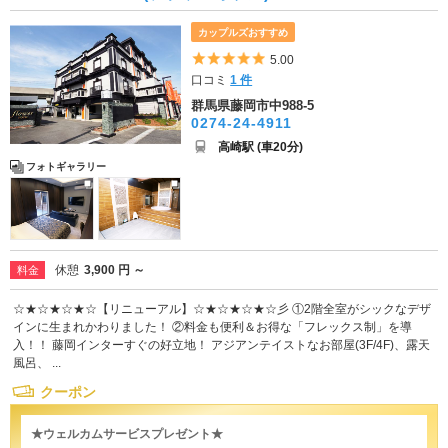
カップルズおすすめ
5つ星のうち5
5.00
口コミ
1 件
群馬県藤岡市中988-5
0274-24-4911
高崎駅 (車20分)
フォトギャラリー
休憩
3,900 円 ～
料金
☆★☆★☆★☆【リニューアル】☆★☆★☆★☆彡 ①2階全室がシックなデザ
インに生まれかわりました！ ②料金も便利＆お得な「フレックス制」を導
入！！ 藤岡インターすぐの好立地！ アジアンテイストなお部屋(3F/4F)、露天
風呂、 ...
クーポン
★ウェルカムサービスプレゼント★