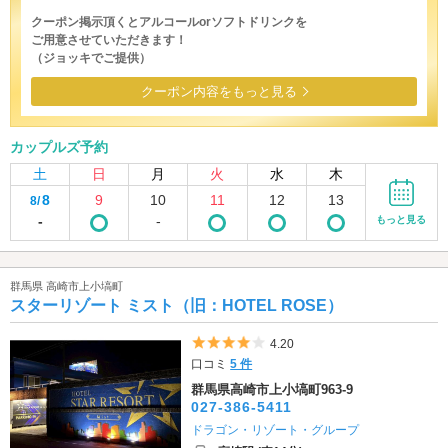
クーポン掲示頂くとアルコールorソフトドリンクを
ご用意させていただきます！
（ジョッキでご提供）
クーポン内容をもっと見る
カップルズ予約
土
日
月
火
水
木
8
9
10
11
12
13
8/
-
-
もっと見る
群馬県 高崎市上小塙町
スターリゾート ミスト（旧：HOTEL ROSE）
5つ星のうち4
4.20
口コミ
5 件
群馬県高崎市上小塙町963-9
027-386-5411
ドラゴン・リゾート・グループ