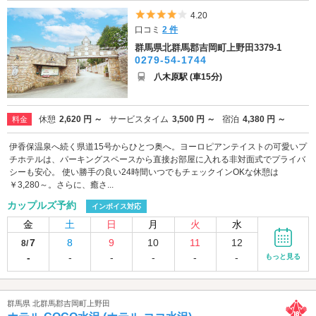
5つ星のうち4
4.20
口コミ
2 件
群馬県北群馬郡吉岡町上野田3379-1
0279-54-1744
八木原駅 (車15分)
休憩
2,620 円 ～
サービスタイム
3,500 円 ～
宿泊
4,380 円 ～
料金
伊香保温泉へ続く県道15号からひとつ奥へ。ヨーロピアンテイストの可愛いプ
チホテルは、パーキングスペースから直接お部屋に入れる非対面式でプライバ
シーも安心。 使い勝手の良い24時間いつでもチェックインOKな休憩は
￥3,280～。さらに、癒さ...
カップルズ予約
インボイス対応
金
土
日
月
火
水
7
8
9
10
11
12
8/
-
-
-
-
-
-
もっと見る
群馬県 北群馬郡吉岡町上野田