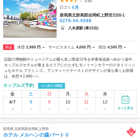
5つ星のうち3.5
3.50
口コミ
4 件
群馬県北群馬郡吉岡町上野田3320-1
0279-54-5598
八木原駅 (車15分)
休憩
2,980 円 ～
サービスタイム
4,000 円 ～
宿泊
4,500 円 ～
料金
話題の博物館やミュージアムが建ち並ぶ県道15号を伊香保温泉へ向かう途中、
カップルズホテルが集まるエリアにたたずむモノトーンカラーのスタイリッシ
ュなホテル フラミンゴ。 アンティークテーストのデザインが落ち着くお部屋
は、休憩￥2,980～/...
カップルズ予約
インボイス対応
金
土
日
月
火
水
7
8
9
10
11
12
8/
-
-
-
-
-
-
もっと見る
群馬県 北群馬郡吉岡町上野田
ホテル メルヘンの森パートⅡ