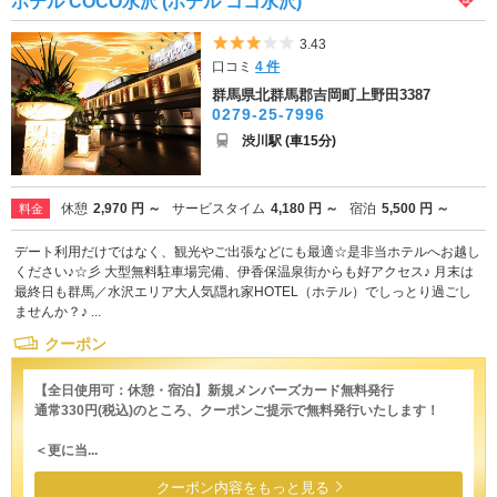
ホテル COCO水沢 (ホテル ココ水沢)
5つ星のうち3
3.43
口コミ
4 件
群馬県北群馬郡吉岡町上野田3387
0279-25-7996
渋川駅 (車15分)
休憩
2,970 円 ～
サービスタイム
4,180 円 ～
宿泊
5,500 円 ～
料金
デート利用だけではなく、観光やご出張などにも最適☆是非当ホテルへお越し
ください♪☆彡 大型無料駐車場完備、伊香保温泉街からも好アクセス♪ 月末は
最終日も群馬／水沢エリア大人気隠れ家HOTEL（ホテル）でしっとり過ごし
ませんか？♪ ...
クーポン
【全日使用可：休憩・宿泊】新規メンバーズカード無料発行
通常330円(税込)のところ、クーポンご提示で無料発行いたします！
＜更に当...
クーポン内容をもっと見る