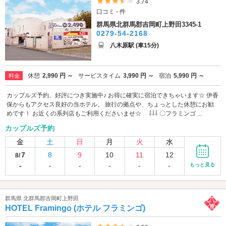
5つ星のうち3.5
3.74
口コミ - 件
群馬県北群馬郡吉岡町上野田3345-1
0279-54-2168
八木原駅 (車15分)
休憩
2,990 円 ～
サービスタイム
3,990 円 ～
宿泊
5,990 円 ～
料金
カップルズ予約、好評につき実施中♪ お得に確実に宿泊できちゃいます☆ 伊香
保からもアクセス良好の当ホテル。 旅行の拠点や、ちょっとした休憩にお勧
めです！ お近くの系列店もご利用くださいませ☆ ⇩⇩⇩ 〇フラミンゴ ...
カップルズ予約
金
土
日
月
火
水
7
8
9
10
11
12
8/
-
-
-
-
-
-
もっと見る
群馬県 北群馬郡吉岡町上野田
HOTEL Framingo (ホテル フラミンゴ)