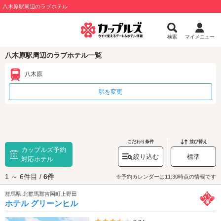
八木原駅周辺のラブホテル
検索
マイメニュー
八木原駅周辺のラブホテル一覧
八木原
駅を変更
こだわり条件
並び替え
カップルズ予約
絞り込む
標準
対応ホテル
1 ～ 6件目 /
6件
※予約カレンダーは11:30時点の情報です
群馬県 北群馬郡吉岡町上野田
ホテル グリーンヒル