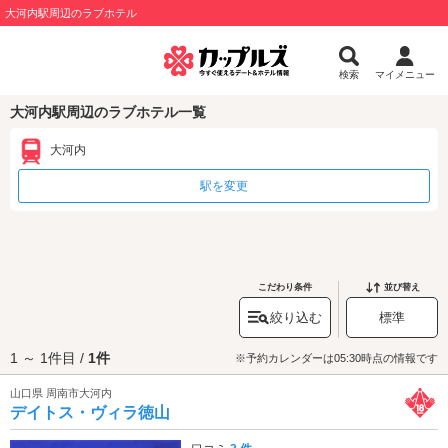
大河内駅周辺のラブホテル
検索
マイメニュー
大河内駅周辺のラブホテル一覧
大河内
駅を変更
こだわり条件
並び替え
絞り込む
標準
1 ～ 1件目 /
1件
※予約カレンダーは05:30時点の情報です
山口県 周南市大河内
デイトス・ヴィラ徳山