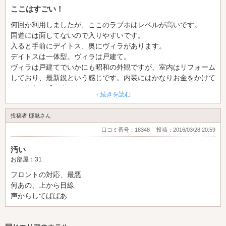
ここはすごい！
何回か利用しましたが、ここのラブホはレベルが高いです。
国道には面してないので入りやすいです。
入ると手前にデイトス、奥にヴィラがあります。
デイトスは一体型。ヴィラは戸建て。
ヴィラは戸建てでいかにも昭和の外観ですが、室内はリフォーム
しており、最新鋭という感じです。内装にはかなりお金をかけて
いるように感じました。
+ 続きを読む
リビングとベッドルームが仕切られており、それぞれに大型テレ
投稿者:梛魅さん
ビが設置されていました。クーラーも合わせて２台！！
激しい運動をされても大丈夫です。笑
口コミ番号：18348
投稿：2016/03/28 20:59
運動の後も仲良く大型テレビで番組をみることができます。ネッ
汚い
トももちろんみられます。
お部屋：31
外観をみると入るのに躊躇されるかもしれませんが、中は本当に
フロントの対応、最悪
素晴らしいですよ。お風呂やトイレも綺麗すぎます。
何あの、上から目線
声からしてばばあ
しかも、サービスも無料なものが多いです。フリータイムも長い
ですし。こんなにお得でよいのでしょうか。フリータイムも充実