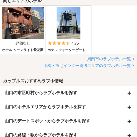
しています。ゆっくり過ごせます。
同じエリアのホテル
このラブホの良さが広がってきているのか、先日行ったときはほ
ぼ満員でした。フロントに電話した際も丁寧に対応してください
ました。
内装は最新鋭でしたが、シューターは残されていました。現金自
評価なし
5つ星のうち4.5
4.75
動支払い機よりもこのシューターで送金する方が楽しいです。こ
ホテル ムーンライト愛花夢
ホテル ウォーターゲート徳山
のラブホの文化は残してほしいものです。
周南市のラブホテル一覧
いろいろラブホを利用しましたが、ここは上位と思います。また
下松・熊毛インター周辺エリアのラブホテル一覧
利用します！！
カップルズおすすめラブホ情報
手前にあるデイトスも素敵な内装です。
山口の市区町村からラブホテルを探す
山口のホテルエリアからラブホテルを探す
山口のデートスポットからラブホテルを探す
山口の路線・駅からラブホテルを探す