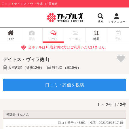
口コミ：デイトス・ヴィラ徳山 / 周南市
検索
マイメニュー
TOP
写真
口コミ
クーポン
地図
予約
当ホテルは18歳未満の方はご利用いただけません。
デイトス・ヴィラ徳山
大河内駅 （徒歩12分）
熊毛IC （車10分）
口コミ・評価を投稿
1 ～ 2件目 /
2件
投稿者:けんさん
口コミ番号：46892
投稿：2021/08/16 17:19