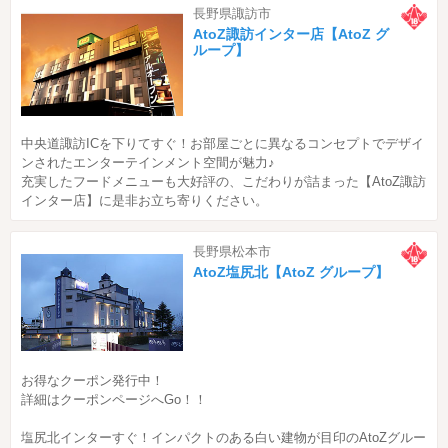
長野県諏訪市
AtoZ諏訪インター店【AtoZ グ
ループ】
中央道諏訪ICを下りてすぐ！お部屋ごとに異なるコンセプトでデザイ
ンされたエンターテインメント空間が魅力♪
充実したフードメニューも大好評の、こだわりが詰まった【AtoZ諏訪
インター店】に是非お立ち寄りください。
長野県松本市
AtoZ塩尻北【AtoZ グループ】
お得なクーポン発行中！
詳細はクーポンページへGo！！
塩尻北インターすぐ！インパクトのある白い建物が目印のAtoZグルー