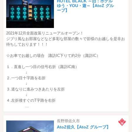
HOTEL BLACK ～旧：ホテル
ゆう・YOU・遊～【AtoZ グル
ープ】
2021年12月全面改装リニューアルオープン！
ジブリ風なお部屋などなど多彩な部屋の数々で皆様のお越しを是非お
待ちしております！！！
☆お車でお越しの場合 諏訪IC下りて約2分（諏訪IC）
１．直進し一つ目の信号右折（諏訪IC南）
↓
２.一つ目十字路を右折
↓
３.道なりに進みつきあたりを左折
↓
４.左折後すぐのT字路を右折
...
長野県佐久市
AtoZ佐久【AtoZ グループ】