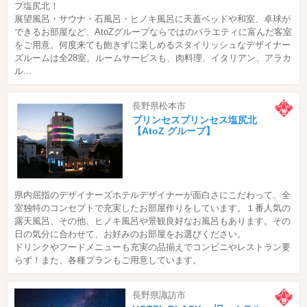
プ塩尻北！
展望風呂・サウナ・石風呂・ヒノキ風呂に天蓋ベッドや和室、卓球が
できるお部屋など、AtoZグループならではのバラエティに富んだ客室
をご用意。何度来ても飽きずに楽しめるスタイリッシュなデザイナー
ズルームは全28室。ルームサービスも、肉料理、イタリアン、アラカ
ル...
長野県松本市
プリンセスプリンセス塩尻北
【AtoZ グループ】
県内屈指のデザイナーズホテルデザイナーが面白さにこだわって、全
室独特のコンセプトで充実したお部屋作りをしています。１番人気の
露天風呂、その他、ヒノキ風呂や景観良好なお風呂もあります。その
日の気分に合わせて、お好みのお部屋をお選びください。
ドリンクやフードメニューも充実の品揃えでコンビニやレストラン要
らず！また、各種プランもご用意しています。
長野県諏訪市