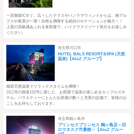
一宮御坂ICすぐ。広々したテラスやパノラマウィンドからは、南アル
プスや夜景が一望！自然を満喫する絶好のロケーションが魅力！！
上質の高級感あふれる各部屋で、ハイクラスリゾート気分をお楽しみ
ください。
埼玉県川口市
HOTEL BALS RESORT&SPA (天然
温泉)【AtoZ グループ】
個室天然温泉でリラックスタイムを満喫！
川口市の国道122号に面した、お部屋で温泉が楽しめるカップルズホ
テル。バラエティーにとんだお部屋の数々と充実の設備で、皆様のお
こしをお待ちしております。
埼玉県鶴ヶ島市
プリンセスプリンセス 鶴ヶ島店～旧
ロマネスク弐番館～【AtoZ グルー