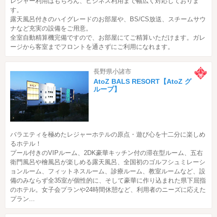
レジャー利用はもちろん、ビジネス利用まで幅広く対応しておりま
す。
露天風呂付きのハイグレードのお部屋や、BS/CS放送、スチームサウ
ナなど充実の設備をご用意。
全室自動精算機完備ですので、お部屋にてご精算いただけます。ガレ
ージから客室までフロントを通さずにご利用になれます。
長野県小諸市
AtoZ BALS RESORT【AtoZ グ
ループ】
バラエティを極めたレジャーホテルの原点・遊び心を十二分に楽しめ
るホテル！
プール付きのVIPルーム、2DK豪華キッチン付の滞在型ルーム、五右
衛門風呂や檜風呂が楽しめる露天風呂、全国初のゴルフシュミレーシ
ョンルーム、フィットネスルーム、診療ルーム、教室ルームなど、設
備のみならず全35室が個性的に、そして豪華に作り込まれた県下屈指
のホテル。女子会プランや24時間休憩など、利用者のニーズに応えた
プラン...