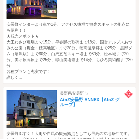
安曇野インターより車で1分、アクセス抜群で観光スポットの拠点に
も便利！！
★観光スポット★
大王わさび農場まで15分、早春賦の歌碑まで18分、国営アルプスあづ
みの公園（堀金・穂高地区）まで20分、穂高温泉郷まで25分、黒部ダ
ム（扇沢駅）まで60分、白馬五竜スキー場まで80分、松本城まで20
分、美ヶ原高原まで25分、碌山美術館まで14分、ちひろ美術館まで30
分
各種プランも充実です！
詳しく...
長野県安曇野市
AtoZ安曇野 ANNEX【AtoZ グ
ループ】
安曇野ICすぐ！大町や白馬の観光拠点としても最高の立地条件です。