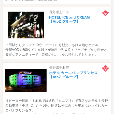
長野県上田市
HOTEL ICE and CREAM
【AtoZ グループ】
上田駅からクルマで10分、デートにも観光にも好立地なホテル。
最新VODで800タイトル以上が無料で見放題！リーズナブルな料金と
豊富なアメニティーで、皆様のおこしをお待ちしております。
長野県千曲市
ホテル カーニバル プリンセス
【AtoZ グループ】
リピーター続出！！地元では通称『カニプリ』で有名なホテル！長野
自動車道「更埴 IC」から0分、国道18号に面した場所にたたずむカー
ニバルプリンセス。