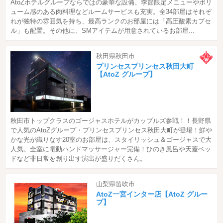
AtoZホテルグループならではの豪華な設備。季節限定メニューやボリ
ューム感のある肉料理などルームサービスも充実。全34部屋はそれぞ
れが独特の雰囲気を持ち、最高ランクのお部屋には「高圧酸素カプセ
ル」も配置。その他に、SMアイテムが用意されているお部屋...
秋田県秋田市
プリンセスプリンセス秋田大町
【AtoZ グループ】
秋田市トップクラスのゴージャスホテルがカップルズ参戦！！長野県
で人気のAtoZグループ・プリンセスプリンセス秋田大町が登場！鮮や
かな光が織りなす20室のお部屋は、スタイリッシュ＆ゴージャスで大
人気。全室に電動ハンドマッサージャー完備！ひのき風呂や天蓋ベッ
ドなど非日常を創り出す演出が盛りだくさん。
山梨県笛吹市
AtoZ一宮インター店【AtoZ グルー
プ】