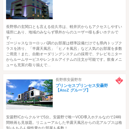
長野県の玄関口とも言える佐久市は、軽井沢からもアクセスしやすい
場所にあり、地域のみならず県外からのユーザー様も多いホテルで
す。
ゴージャスなヨーロッパ調のお部屋は標準設備だけでも県内トップク
ラスを誇り、「半露天風呂」「ヒノキ風呂」など人気のお部屋を多数
ご用意！また、自動オーダリングシステムの採用で、テレビモニター
からルームサービスやレンタルアイテムの注文が可能です。飲食メニ
ューも充実の取り揃えで...
長野県安曇野市
プリンセスプリンセス安曇野
【AtoZ グループ】
安曇野ICからクルマで5分。安曇野で唯一VOD導入ホテルなので24時
間映画も見放題。リニューアルした半露天風呂からの北アルプスは格
別♪もちろん個性豊かな部屋も多数！