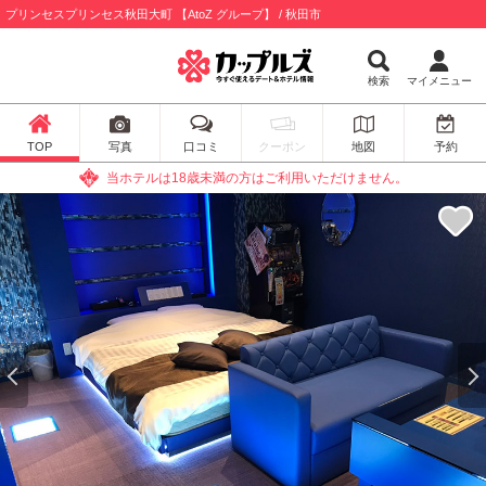
プリンセスプリンセス秋田大町 【AtoZ グループ】 / 秋田市
検索
マイメニュー
TOP
写真
口コミ
クーポン
地図
予約
当ホテルは18歳未満の方はご利用いただけません。