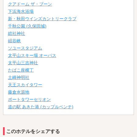
クアドーム ザ・ブーン
下浜海水浴場
新・秋田ウインズカントリークラブ
千秋公園 (久保田城)
総社神社
岨谷峡
ソユースタジアム
太平山スキー場 オーパス
太平山三吉神社
たばこ座横丁
土崎神明社
天王スカイタワー
藤倉水源地
ポートタワーセリオン
道の駅 あきた港 (カップルベンチ)
このホテルをシェアする