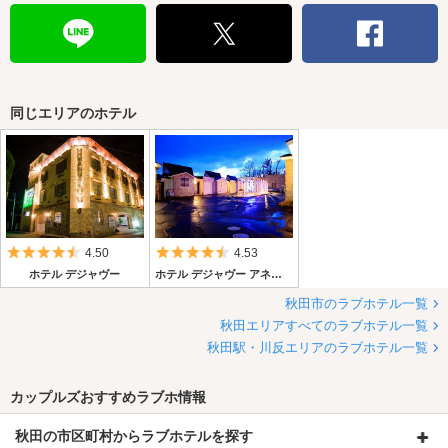
同じエリアのホテル
5つ星のうち4.5
5つ星のうち4.5
4.50
4.53
ホテル デジャヴー
ホテル デジャヴー アネックス
秋田市のラブホテル一覧
秋田エリアすべてのラブホテル一覧
秋田駅・川反エリアのラブホテル一覧
カップルズおすすめラブホ情報
秋田の市区町村からラブホテルを探す