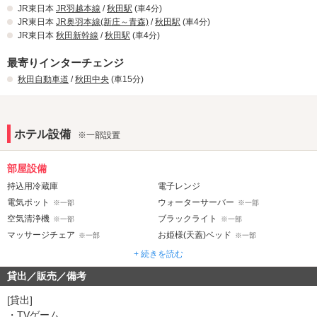
JR東日本
JR羽越本線
/
秋田駅
(車4分)
JR東日本
JR奥羽本線(新庄～青森)
/
秋田駅
(車4分)
JR東日本
秋田新幹線
/
秋田駅
(車4分)
最寄りインターチェンジ
秋田自動車道
/
秋田中央
(車15分)
ホテル設備
※一部設置
部屋設備
持込用冷蔵庫
電子レンジ
電気ポット
ウォーターサーバー
※一部
※一部
空気清浄機
ブラックライト
※一部
※一部
マッサージチェア
お姫様(天蓋)ベッド
※一部
※一部
水中照明
ジェット・バブルバス
※一部
※一部
+ 続きを読む
マット
ウォシュレット
※一部
貸出／販売／備考
音響・映像・通信
[貸出]
カラオケ
VOD
・TVゲーム
※一部