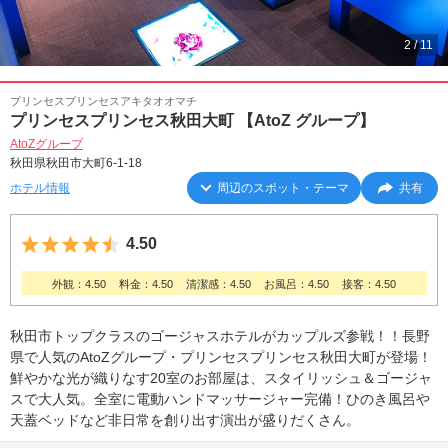
2
/
11
プリンセスプリンセスアキタオオマチ
プリンセスプリンセス秋田大町 【AtoZ グループ】
AtoZグループ
秋田県秋田市大町6-1-18
ホテル情報
周辺のスポット・テーマ
共有
5つ星のうち4.5
4.50
外観：4.50
料金：4.50
清潔感：4.50
お風呂：4.50
接客：4.50
秋田市トップクラスのゴージャスホテルがカップルズ参戦！！長野
県で人気のAtoZグループ・プリンセスプリンセス秋田大町が登場！
鮮やかな光が織りなす20室のお部屋は、スタイリッシュ＆ゴージャ
スで大人気。全室に電動ハンドマッサージャー完備！ひのき風呂や
天蓋ベッドなど非日常を創り出す演出が盛りだくさん。