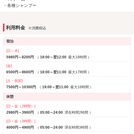
TVゲーム
・各種シャンプー
DVDプレーヤー
※一部
アメニティ
セレクトシャンプー
カールドライヤー
※一部
利用料金
※消費税込
ヘアアイロン
電気マッサージ器
※一部
コスプレ
※一部
宿泊
部屋タイプ
[日～木]
3名以上利用可
5980円～8200円
（
18:00～翌12:00
1名利用可
最大18時間
）
[金]
サービス
6500円～8600円
（
18:00～翌11:00
最大17時間
）
ルームサービス
[土・祝前]
7500円～10300円
（
19:00～翌11:00
最大16時間
）
休憩
[日～金（2時間）]
2980円～3900円
（
05:00～24:00
滞在時間2時間
）
[日～金（3時間）]
4000円～4900円
（
05:00～24:00
滞在時間3時間
）