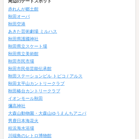
周辺のデートスポット
赤れんが郷土館
秋田オーパ
秋田空港
あきた芸術劇場 ミルハス
秋田県護國神社
秋田県立スケート場
秋田県立美術館
秋田市民市場
秋田市民俗芸能伝承館
秋田ステーションビル トピコ / アルス
秋田太平山カントリークラブ
秋田椿台カントリークラブ
イオンモール秋田
彌高神社
大森山動物園・大森山ゆうえんちアニパ
男鹿日本海花火
桂浜海水浴場
川端角のレトロ博物館