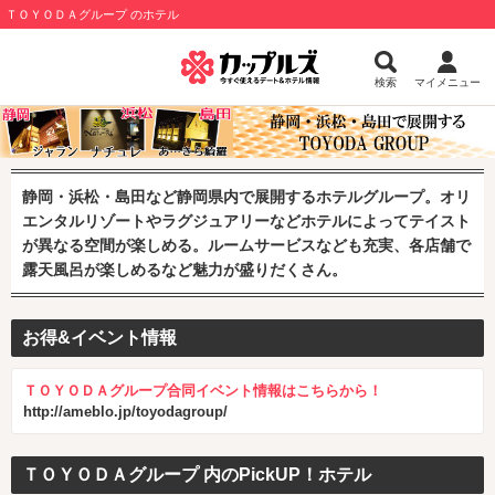
ＴＯＹＯＤＡグループ のホテル
検索
マイメニュー
静岡・浜松・島田など静岡県内で展開するホテルグループ。オリ
エンタルリゾートやラグジュアリーなどホテルによってテイスト
が異なる空間が楽しめる。ルームサービスなども充実、各店舗で
露天風呂が楽しめるなど魅力が盛りだくさん。
お得&イベント情報
ＴＯＹＯＤＡグループ合同イベント情報はこちらから！
http://ameblo.jp/toyodagroup/
ＴＯＹＯＤＡグループ 内のPickUP！ホテル