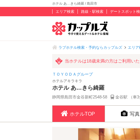
ホテル あ…きら綺羅 / 島田市
エリア検索
路線・駅検索
デートスポット検
ラブホテル検索・予約ならカップルズ
エリア
当ホテルは18歳未満の方はご利用い
ＴＯＹＯＤＡグループ
ホテルアキラキラ
ホテル あ…きら綺羅
静岡県島田市金谷新町2548-58
金谷駅 （車
ホテルTOP
写真