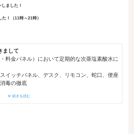
ンしました！
た！（11時～21時）
きまして
・料金パネル）において定期的な次亜塩素酸水に
スイッチパネル、デスク、リモコン、蛇口、便座
消毒の徹底
続きを読む
ました。
ました。