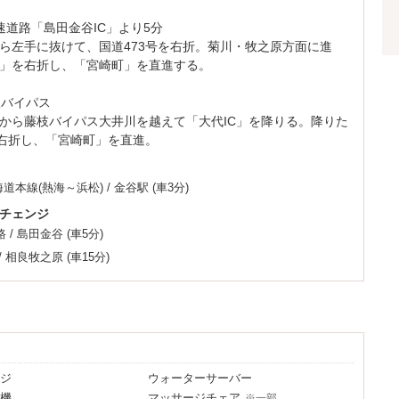
速道路「島田金谷IC」より5分
ら左手に抜けて、国道473号を右折。菊川・牧之原方面に進
」を右折し、「宮崎町」を直進する。
線バイパス
から藤枝バイパス大井川を越えて「大代IC」を降りる。降りた
を右折し、「宮崎町」を直進。
海道本線(熱海～浜松)
/
金谷駅
(車3分)
チェンジ
路
/
島田金谷
(車5分)
/
相良牧之原
(車15分)
ジ
ウォーターサーバー
機
マッサージチェア
※一部