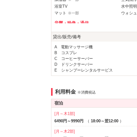
浴室TV
水中照明
マット
ウォシュ
※一部
音響・映像・通信
カラオケ
VOD
※一部
貸出/販売/備考
有線LAN
DVDプ
A 電動マッサージ機
アメニティ
B コスプレ
セレクトシャンプー
カールド
C コーヒーサーバー
D ドリンクサーバー
部屋タイプ
E シャンプーレンタルサービス
和室
テラス
※一部
1名利用可
利用料金
※消費税込
サービス
宿泊
ルームサービス
[月～木1部]
6490円～9990円
（
18:00～翌12:00
）
[月～木2部]