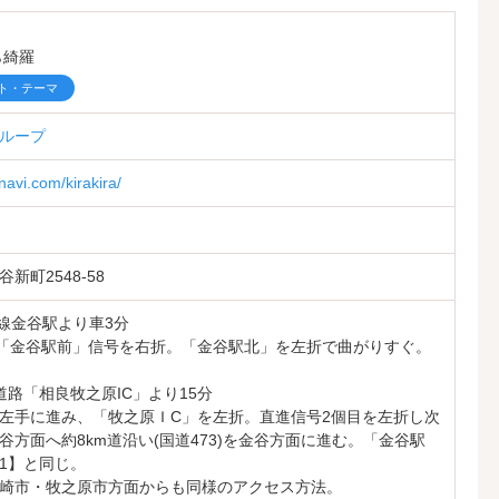
ら綺羅
ト・テーマ
ループ
navi.com/kirakira/
新町2548-58
道線金谷駅より車3分
り「金谷駅前」信号を右折。「金谷駅北」を左折で曲がりすぐ。
道路「相良牧之原IC」より15分
左手に進み、「牧之原ＩC」を左折。直進信号2個目を左折し次
谷方面へ約8km道沿い(国道473)を金谷方面に進む。「金谷駅
1】と同じ。
崎市・牧之原市方面からも同様のアクセス方法。