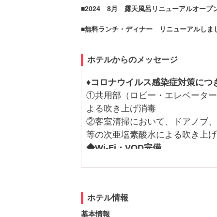
■2024 8月 露天風呂リニューアルオープ
■無料ランチ・ディナー リニューアルしまし
ホテルからのメッセージ
♦コロナウイルス感染症対策につ
①共用部（ロビー・エレベーター
よる吹き上げ消毒
②客室清掃において、ドアノブ、
等の次亜塩素酸水による吹き上げ
◆Wi-Fi・VOD完備
◆ウォーターサーバー完備
◆露天風呂あり
◆電動マッサージレンタルはじめ
ホテル情報
◆アメニティーバイキングはじめ
基本情報