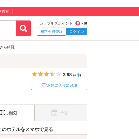
プ検索
カップルズポイント
- pt
無料会員登録
ログイン
…きら綺羅
5つ星のうち3.5
3.98
(
4件
)
お気に入りに追加
地図
予約
このホテルをスマホで見る