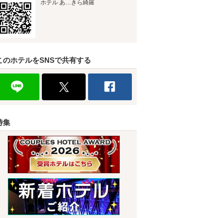
ホテル あ…きら綺羅
このホテルをSNSで共有する
特集