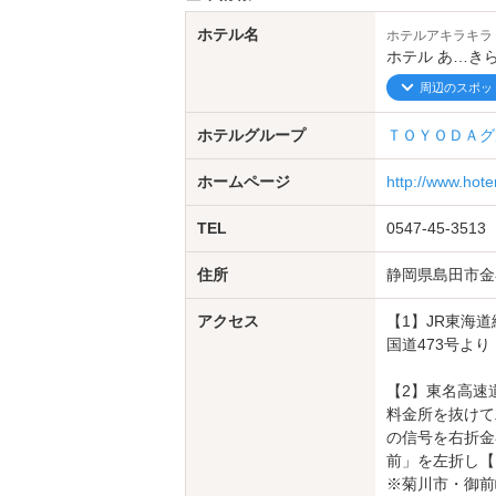
ホテル名
ホテルアキラキラ
ホテル あ…き
周辺のスポッ
ホテルグループ
ＴＯＹＯＤＡグ
ホームページ
http://www.hote
TEL
0547-45-3513
住所
静岡県島田市金谷
アクセス
【1】JR東海
国道473号よ
【2】東名高速
料金所を抜けて
の信号を右折金
前」を左折し【
※菊川市・御前