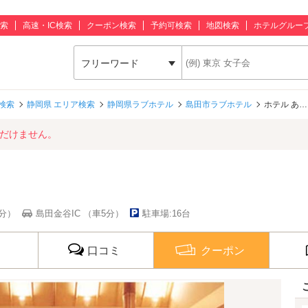
索
高速・IC検索
クーポン検索
予約可検索
地図検索
ホテルグルー
フリーワード
検索
静岡県 エリア検索
静岡県ラブホテル
島田市ラブホテル
ホテル あ
ただけません。
3分）
島田金谷IC （車5分）
駐車場:16台
口コミ
クーポン