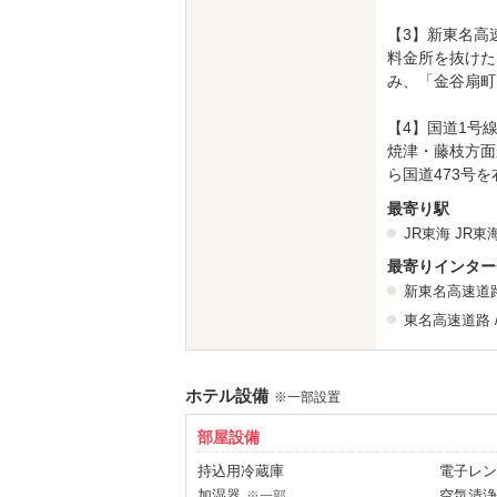
【3】新東名高
料金所を抜けた
み、「金谷扇町
【4】国道1号
焼津・藤枝方面
ら国道473号
最寄り駅
JR東海
JR東
最寄りインター
新東名高速道
東名高速道路
ホテル設備
※一部設置
部屋設備
持込用冷蔵庫
電子レン
加湿器
空気清浄
※一部