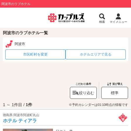
阿波市のラブホテル
検索
マイメニュー
阿波市のラブホテル一覧
阿波市
市区町村を変更
ホテルエリアで見る
こだわり条件
並び替え
絞り込む
標準
1 ～ 1件目 /
1件
※予約カレンダーは01:10時点の情報です
徳島県 阿波市阿波町丸山
ホテル ティアラ