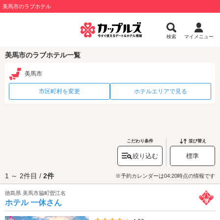
美馬市のラブホテル
検索
マイメニュー
美馬市のラブホテル一覧
美馬市
市区町村を変更
ホテルエリアで見る
こだわり条件
並び替え
絞り込む
標準
1 ～ 2件目 /
2件
※予約カレンダーは04:20時点の情報です
徳島県 美馬市脇町曽江名
ホテル 一休さん