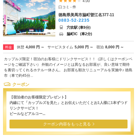
5つ星のうち4
4.00
口コミ - 件
徳島県美馬市脇町曽江名377-11
0883-52-2235
穴吹駅 (車9分)
脇町IC
(車2分)
休憩
4,000 円 ～
サービスタイム
5,000 円 ～
宿泊
8,000 円 ～
料金
カップルズ限定！宿泊のお客様にドリンクサービス！！（詳しくはクーポンペ
ージをご確認下さい） 外観のイメージとは異なるお部屋が、良い意味で期待
を裏切ってくれるホテル一休さん。 お部屋も順次リニューアルを実施中♪ 徳島
市（車で約45分...
クーポン
【宿泊者のお客様限定プレゼント】
内線にて「カップルズを見た」とお伝えいただくとお1人様に1本ずつド
リンクサービス！
ビールなどアルコー...
クーポン内容をもっと見る