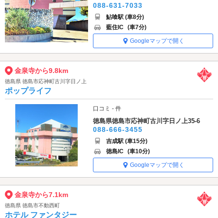
088-631-7033
鮎喰駅 (車8分)
藍住IC
(車7分)
Googleマップで開く
金泉寺から9.8km
徳島県 徳島市応神町古川字日ノ上
ポップライフ
口コミ - 件
徳島県徳島市応神町古川字日ノ上35-6
088-666-3455
吉成駅 (車15分)
徳島IC
(車10分)
Googleマップで開く
金泉寺から7.1km
徳島県 徳島市不動西町
ホテル ファンタジー