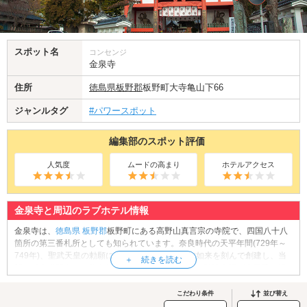
スポット名
コンセンジ
金泉寺
住所
徳島県
板野郡
板野町大寺亀山下66
ジャンルタグ
#パワースポット
編集部のスポット評価
人気度
ムードの高まり
ホテルアクセス
金泉寺と周辺のラブホテル情報
金泉寺は、
徳島県
板野郡
板野町にある高野山真言宗の寺院で、四国八十八
箇所の第三番札所としても知られています。奈良時代の天平年間(729年～
749年)、聖武天皇の勅願により行基が本尊・釈迦如来を刻んで創建し、当
初は「金光明寺」と称されていました。平安時代に弘法大師が水不足を解
消するために掘った井戸から霊水が湧き出たことにちなんで「金泉寺」と
名を改めたと伝えられています。朱塗りの山門をくぐると、荘厳な雰囲気
こだわり条件
並び替え
に包まれる境内には観音堂の前に立つ大師像をはじめ、閻魔堂、黄金の井