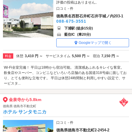
評価の投稿はありません。
口コミ - 件
徳島県名西郡石井町石井字城ノ内203-1
088-675-3551
下浦駅 (徒歩15分)
藍住IC
(車20分)
Googleマップで開く
休憩
3,410 円 ～
サービスタイム
5,500 円 ～
宿泊
7,150 円 ～
料金
Wi-Fi全室完備！ 平日は18時から宿泊可能。 清潔感あふれるキレイな客室。
飲食店やスーパー、コンビニなどいろいろ店舗のある国道318号線に面してお
り、とても便利な立地です。 平日は休憩24時間制と利用しやすい設定で、サ
ービスタ...
金泉寺から5.8km
徳島県 徳島市不動北町
ホテル サンタモニカ
口コミ - 件
徳島県徳島市不動北町2-2454-2