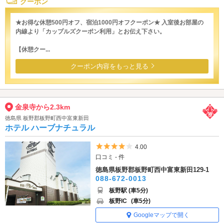
クーポン
★お得な休憩500円オフ、宿泊1000円オフクーポン★ 入室後お部屋の
内線より「カップルズクーポン利用」とお伝え下さい。
【休憩クー...
クーポン内容をもっと見る
金泉寺から2.3km
徳島県 板野郡板野町西中富東新田
ホテル ハーブナチュラル
5つ星のうち4
4.00
口コミ - 件
徳島県板野郡板野町西中富東新田129-1
088-672-0013
板野駅 (車5分)
板野IC
(車5分)
Googleマップで開く