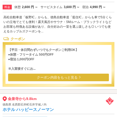
休憩
2,600 円 ～
サービスタイム
3,600 円 ～
宿泊
4,990 円 ～
料金
高松自動車道「板野IC」からも、徳島自動車道「藍住IC」からも車で5分くら
いの立地でとても便利！露天風呂やサウナ・SMルーム・ブラックライトなど
お部屋も特徴ある設備があり、自分好みの一室を選ぶ楽しさも◎ いつでも使
えるカップルズクーポンを...
クーポン
【平日・休日問わずいつでもクーポンご利用OK】
●休憩・フリータイム 500円OFF
●宿泊 1,000円OFF
※入室後すぐにお...
クーポン内容をもっと見る
金泉寺から9.8km
徳島県 名西郡石井町石井字城ノ内
ホテル ハッピースノーマン