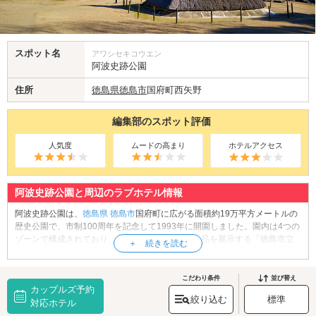
スポット名
アワシセキコウエン
阿波史跡公園
住所
徳島県
徳島市
国府町西矢野
編集部のスポット評価
人気度
ムードの高まり
ホテルアクセス
阿波史跡公園と周辺のラブホテル情報
阿波史跡公園は、
徳島県
徳島市
国府町に広がる面積約19万平方メートルの
歴史公園で、市制100周年を記念して1993年に開園しました。園内は4つの
ゾーンで構成されており、縄文〜平安時代の出土品を展示する「徳島市立
考古資料館」がある歴史文化ゾーン、古代の竪穴住居や高床倉庫を復元し
た古代生活ゾーン、矢野古墳・宮谷古墳といった史跡と安産・長寿祈願で
知られる天石門別八倉比売神社がある歴史の森ゾーン、自然を満喫できる
こだわり条件
並び替え
カップルズ予約
展望台付きの自然体験ゾーンがあります。古代ロマンあふれる風景と文化
絞り込む
標準
財の数々に触れながら、二人で時空を超えた旅を楽しめる公園です。緑豊
対応ホテル
かな広大な敷地は、散策やピクニックにもぴったりで、カップルで歴史と