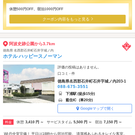
休憩500円OFF、宿泊1000円OFF
クーポン内容をもっと見る
阿波史跡公園から3.7km
徳島県 名西郡石井町石井字城ノ内
ホテル ハッピースノーマン
評価の投稿はありません。
口コミ - 件
徳島県名西郡石井町石井字城ノ内203-1
088-675-3551
下浦駅 (徒歩15分)
藍住IC
(車20分)
Googleマップで開く
休憩
3,410 円 ～
サービスタイム
5,500 円 ～
宿泊
7,150 円 ～
料金
Wi-Fi全室完備！ 平日は18時から宿泊可能。 清潔感あふれるキレイな客室。