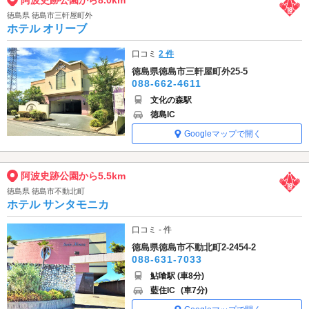
徳島県 徳島市三軒屋町外
ホテル オリーブ
口コミ
2 件
徳島県徳島市三軒屋町外25-5
088-662-4611
文化の森駅
徳島IC
Googleマップで開く
阿波史跡公園から5.5km
徳島県 徳島市不動北町
ホテル サンタモニカ
口コミ - 件
徳島県徳島市不動北町2-2454-2
088-631-7033
鮎喰駅 (車8分)
藍住IC
(車7分)