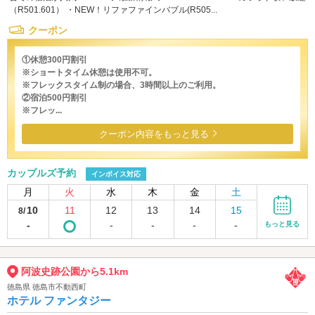
（R501.601） ・NEW！リファファインバブル(R505...
クーポン
①休憩300円割引
※ショートタイム休憩は使用不可。
※フレックスタイム制の場合、3時間以上のご利用。
②宿泊500円割引
※フレッ...
クーポン内容をもっと見る
カップルズ予約
インボイス対応
月
火
水
木
金
土
10
11
12
13
14
15
8/
-
-
-
-
-
もっと見る
阿波史跡公園から5.1km
徳島県 徳島市不動西町
ホテル ファンタジー