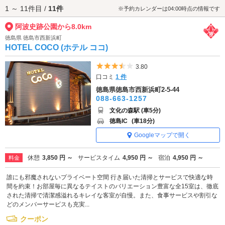
1 ～ 11件目 /
11件
自然を体感しながら心静かなひとときを過ごすには最適なデートスポット
※予約カレンダーは04:00時点の情報です
です。季節の花々や風景も楽しめ、写真映えするポイントも点在していま
阿波史跡公園から8.0km
す。
阿波史跡公園へは、
不動・石井・国府エリアのラブホテル
からもアクセス
徳島県 徳島市西新浜町
が便利です。
HOTEL COCO (ホテル ココ)
5つ星のうち3.5
3.80
口コミ
1 件
徳島県徳島市西新浜町2-5-44
088-663-1257
文化の森駅 (車5分)
徳島IC
(車18分)
Googleマップで開く
休憩
3,850 円 ～
サービスタイム
4,950 円 ～
宿泊
4,950 円 ～
料金
誰にも邪魔されないプライベート空間 行き届いた清掃とサービスで快適な時
間を約束！お部屋毎に異なるテイストのバリエーション豊富な全15室は、徹底
された清掃で清潔感溢れるキレイな客室が自慢。また、食事サービスや割引な
どのメンバーサービスも充実...
クーポン