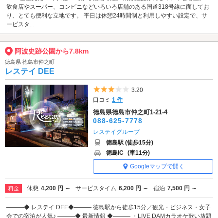
飲食店やスーパー、コンビニなどいろいろ店舗のある国道318号線に面してお
り、とても便利な立地です。 平日は休憩24時間制と利用しやすい設定で、サ
ービスタ...
阿波史跡公園から7.8km
徳島県 徳島市仲之町
レステイ DEE
5つ星のうち3
3.20
口コミ
1 件
徳島県徳島市仲之町1-21-4
088-625-7778
レステイグループ
徳島駅 (徒歩15分)
徳島IC
(車11分)
Googleマップで開く
休憩
4,200 円 ～
サービスタイム
6,200 円 ～
宿泊
7,500 円 ～
料金
―――◆ レステイ DEE◆――― 徳島駅から徒歩15分／観光・ビジネス・女子
会での宿泊が人気♪ ―――◆ 最新情報 ◆――― ・LIVE DAMカラオケ歌い放題