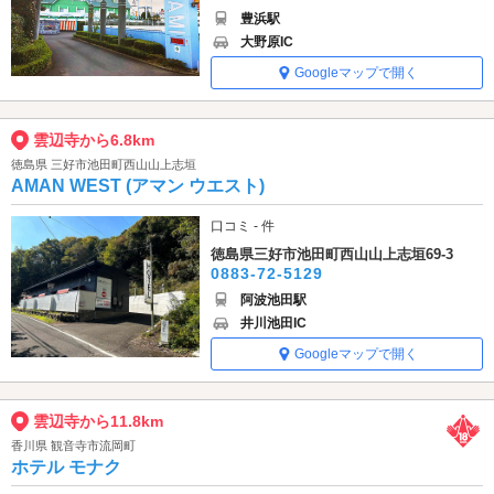
豊浜駅
大野原IC
Googleマップで開く
雲辺寺から6.8km
徳島県 三好市池田町西山山上志垣
AMAN WEST (アマン ウエスト)
口コミ - 件
徳島県三好市池田町西山山上志垣69-3
0883-72-5129
阿波池田駅
井川池田IC
Googleマップで開く
雲辺寺から11.8km
香川県 観音寺市流岡町
ホテル モナク