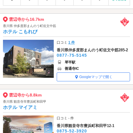
雲辺寺から16.7km
香川県 仲多度郡まんのう町佐文中筋
ホテル こもれび
口コミ
1 件
香川県仲多度郡まんのう町佐文中筋285-2
0877-75-5145
琴平駅
善通寺IC
Googleマップで開く
雲辺寺から8.8km
香川県 観音寺市豊浜町和田甲
ホテル マイアミ
口コミ - 件
香川県観音寺市豊浜町和田甲12-1
0875-52-3920