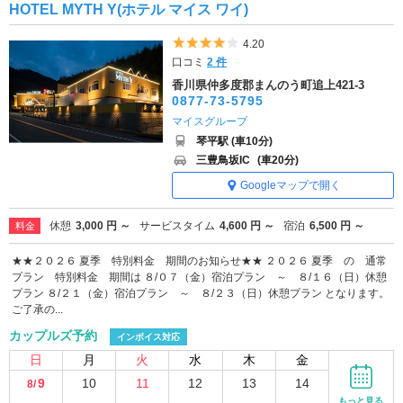
HOTEL MYTH Y(ホテル マイス ワイ)
5つ星のうち4
4.20
口コミ
2 件
香川県仲多度郡まんのう町追上421-3
0877-73-5795
マイスグループ
琴平駅 (車10分)
三豊鳥坂IC
(車20分)
Googleマップで開く
休憩
3,000 円 ～
サービスタイム
4,600 円 ～
宿泊
6,500 円 ～
料金
★★２０２６ 夏季 特別料金 期間のお知らせ★★ ２０２６ 夏季 の 通常
プラン 特別料金 期間は ８/０７（金）宿泊プラン ～ ８/１６（日）休憩
プラン ８/２１（金）宿泊プラン ～ ８/２３（日）休憩プラン となります。
ご了承の...
カップルズ予約
インボイス対応
日
月
火
水
木
金
9
10
11
12
13
14
8/
-
-
-
-
-
-
もっと見る