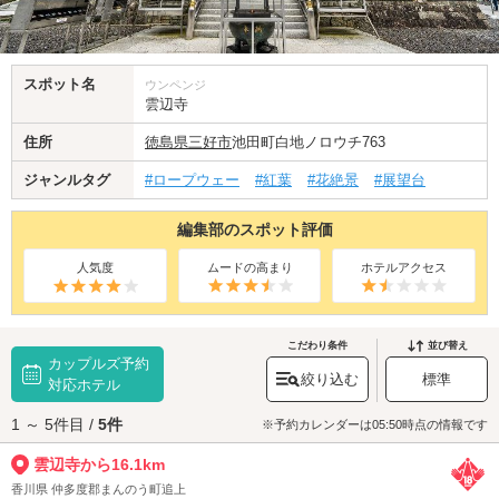
スポット名
ウンペンジ
雲辺寺
住所
徳島県
三好市
池田町白地ノロウチ763
ジャンルタグ
#ロープウェー
#紅葉
#花絶景
#展望台
編集部のスポット評価
人気度
ムードの高まり
ホテルアクセス
こだわり条件
並び替え
カップルズ予約
絞り込む
標準
対応ホテル
1 ～ 5件目 /
5件
※予約カレンダーは05:50時点の情報です
雲辺寺から16.1km
香川県 仲多度郡まんのう町追上