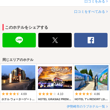
口コミをみる
口コミをすべてみる
このホテルをシェアする
同じエリアのホテル
5つ星のうち4.5
5つ星のうち4
5つ星のうち4.
4.69
4.10
4.86
ホテル ウォーターゲート伊勢崎店
HOTEL GRASIA2 PREMIUM RESORT (ホテルグラシア2 プレミアムリゾート)
HOTEL T's RESORT (ホテル ティーズリゾート)
伊勢崎市のラブホテル一覧