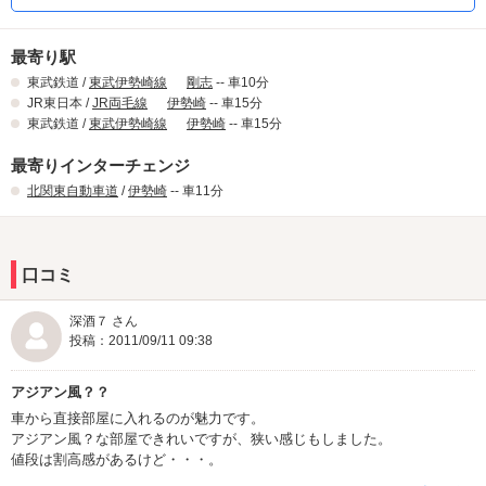
最寄り駅
東武鉄道 /
東武伊勢崎線
剛志
-- 車10分
JR東日本 /
JR両毛線
伊勢崎
-- 車15分
東武鉄道 /
東武伊勢崎線
伊勢崎
-- 車15分
最寄りインターチェンジ
北関東自動車道
/
伊勢崎
-- 車11分
口コミ
深酒７ さん
投稿：2011/09/11 09:38
アジアン風？？
車から直接部屋に入れるのが魅力です。
アジアン風？な部屋できれいですが、狭い感じもしました。
値段は割高感があるけど・・・。