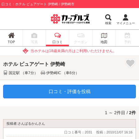
口コミ：ホテル ピュアゲート 伊勢崎 / 伊勢崎市
検索
マイメニュー
TOP
写真
口コミ
クーポン
地図
予約
当ホテルは18歳未満の方はご利用いただけません。
ホテル ピュアゲート 伊勢崎
国定駅 （車7分）
伊勢崎IC （車6分）
口コミ・評価を投稿
1 ～ 2件目 /
2件
投稿者:さんばるかんさん
口コミ番号：2031
投稿：2010/11/07 16:16