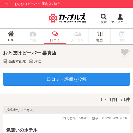
口コミ：おとぼけビーバー 栗真店 / 津市
検索
マイメニュー
TOP
写真
口コミ
クーポン
地図
予約
おとぼけビーバー 栗真店
高田本山駅
津IC
口コミ・評価を投稿
1 ～ 1件目 /
1件
投稿者:りゅーさん
口コミ番号：50615
投稿：2022/10/09 09:16
気遣いのホテル