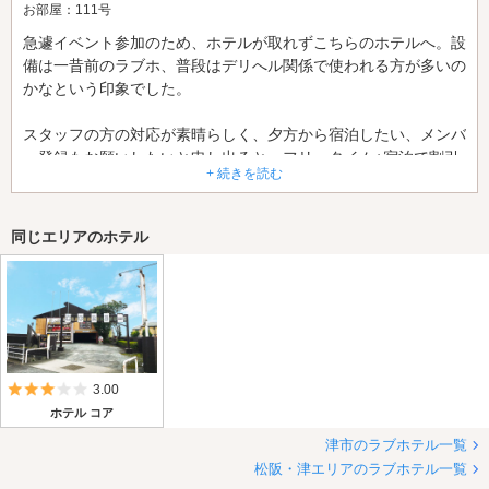
お部屋：111号
急遽イベント参加のため、ホテルが取れずこちらのホテルへ。設
備は一昔前のラブホ、普段はデリへル関係で使われる方が多いの
かなという印象でした。
スタッフの方の対応が素晴らしく、夕方から宿泊したい、メンバ
ー登録もお願いしたいと申し出ると、フリータイム+宿泊で割引
+ 続きを読む
も効かせて頂いてリーズナブルな値段にして頂きました。
またコロナ禍から食事メニューを絞ってらっしゃるようで、外出
同じエリアのホテル
をお願いしたら快諾して頂きました。
遠方利用でしたので大変助かりました。
5つ星のうち3
3.00
ホテル コア
津市のラブホテル一覧
松阪・津エリアのラブホテル一覧