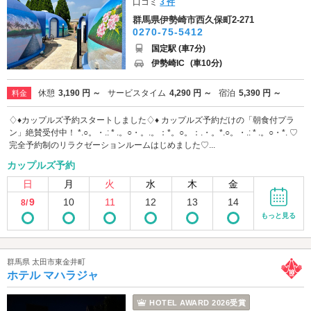
口コミ
3 件
群馬県伊勢崎市西久保町2-271
0270-75-5412
国定駅 (車7分)
伊勢崎IC
(車10分)
休憩
3,190 円 ～
サービスタイム
4,290 円 ～
宿泊
5,390 円 ～
料金
♢♦️カップルズ予約スタートしました♢♦️ カップルズ予約だけの「朝食付プラ
ン」絶賛受付中！ *.○。・.: * .。○・。.。：*。○。：.・。*.○。・.: * .。○・*. ♡
完全予約制のリラクゼーションルームはじめました♡...
カップルズ予約
日
月
火
水
木
金
9
10
11
12
13
14
8/
もっと見る
群馬県 太田市東金井町
ホテル マハラジャ
HOTEL AWARD 2026受賞