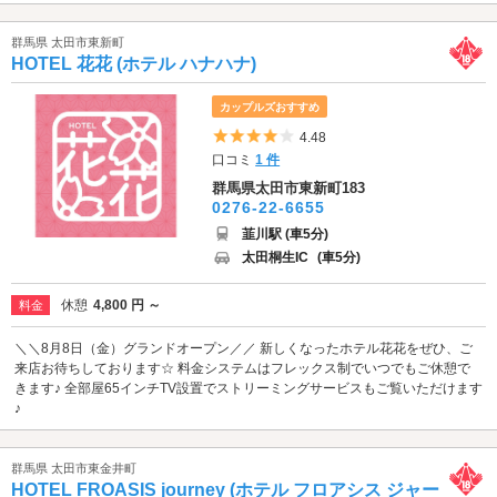
群馬県 太田市東新町
HOTEL 花花 (ホテル ハナハナ)
カップルズおすすめ
5つ星のうち4
4.48
口コミ
1 件
群馬県太田市東新町183
0276-22-6655
韮川駅 (車5分)
太田桐生IC
(車5分)
休憩
4,800 円 ～
料金
＼＼8月8日（金）グランドオープン／／ 新しくなったホテル花花をぜひ、ご
来店お待ちしております☆ 料金システムはフレックス制でいつでもご休憩で
きます♪ 全部屋65インチTV設置でストリーミングサービスもご覧いただけます
♪
群馬県 太田市東金井町
HOTEL FROASIS journey (ホテル フロアシス ジャー