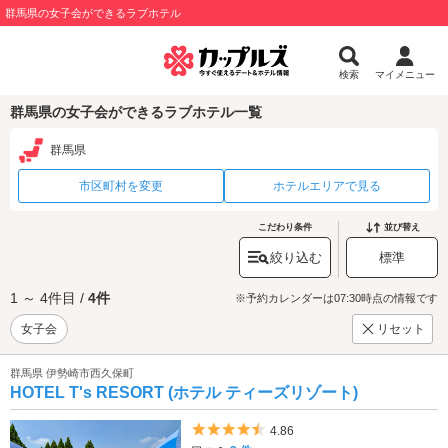
群馬県の女子会ができるラブホテル
検索
マイメニュー
群馬県の女子会ができるラブホテル一覧
群馬県
市区町村を変更
ホテルエリアで見る
こだわり条件
並び替え
絞り込む
標準
1 ～ 4件目 /
4件
※予約カレンダーは07:30時点の情報です
女子会
リセット
群馬県 伊勢崎市西久保町
HOTEL T's RESORT (ホテル ティーズリゾート)
5つ星のうち4.5
4.86