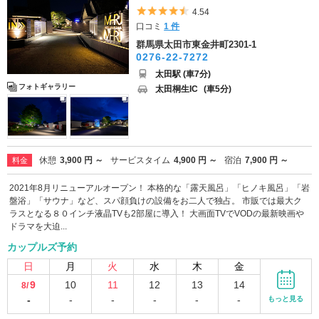
5つ星のうち4.5
4.54
口コミ
1 件
群馬県太田市東金井町2301-1
0276-22-7272
太田駅 (車7分)
フォトギャラリー
太田桐生IC
(車5分)
休憩
3,900 円 ～
サービスタイム
4,900 円 ～
宿泊
7,900 円 ～
料金
2021年8月リニューアルオープン！ 本格的な「露天風呂」「ヒノキ風呂」「岩
盤浴」「サウナ」など、スパ顔負けの設備をお二人で独占。 市販では最大ク
ラスとなる８０インチ液晶TVも2部屋に導入！ 大画面TVでVODの最新映画や
ドラマを大迫...
カップルズ予約
日
月
火
水
木
金
9
10
11
12
13
14
8/
-
-
-
-
-
-
もっと見る