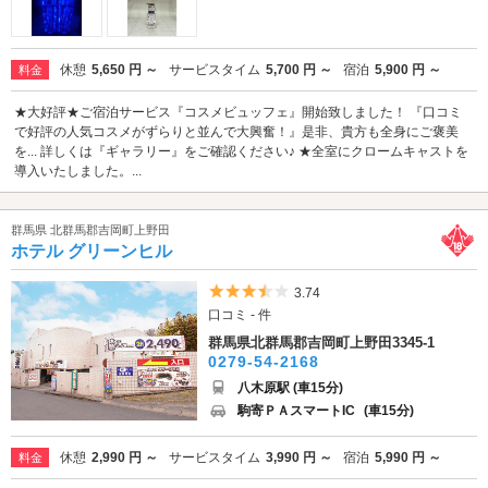
休憩
5,650 円 ～
サービスタイム
5,700 円 ～
宿泊
5,900 円 ～
料金
★大好評★ご宿泊サービス『コスメビュッフェ』開始致しました！ 『口コミ
で好評の人気コスメがずらりと並んで大興奮！』是非、貴方も全身にご褒美
を... 詳しくは『ギャラリー』をご確認ください♪ ★全室にクロームキャストを
導入いたしました。...
群馬県 北群馬郡吉岡町上野田
ホテル グリーンヒル
5つ星のうち3.5
3.74
口コミ - 件
群馬県北群馬郡吉岡町上野田3345-1
0279-54-2168
八木原駅 (車15分)
駒寄ＰＡスマートIC
(車15分)
休憩
2,990 円 ～
サービスタイム
3,990 円 ～
宿泊
5,990 円 ～
料金