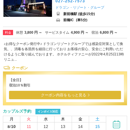
027-252-7573
ドラゴン・リゾート・グループ
新前橋駅 (徒歩15分)
前橋IC
(車5分)
休憩
3,800 円 ～
サービスタイム
4,900 円 ～
宿泊
6,800 円 ～
料金
♪お得なクーポン発行中♪ ドラゴンリゾートグループでは感染症対策として換
気、、消毒を各箇所を細目に行っており お客様の安心、安全にご利用いただ
けるように取り組んでおります。 ホテルティファニーが2022年4月25日13時
リニュ...
クーポン
【全日】
宿泊10％割引
クーポン内容をもっと見る
カップルズ予約
インボイス対応
月
火
水
木
金
土
10
11
12
13
14
15
8/