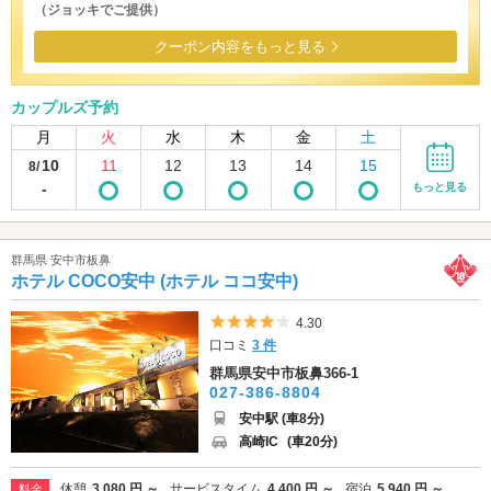
（ジョッキでご提供）
クーポン内容をもっと見る
カップルズ予約
月
火
水
木
金
土
10
11
12
13
14
15
8/
-
もっと見る
群馬県 安中市板鼻
ホテル COCO安中 (ホテル ココ安中)
5つ星のうち4
4.30
口コミ
3 件
群馬県安中市板鼻366-1
027-386-8804
安中駅 (車8分)
高崎IC
(車20分)
休憩
3,080 円 ～
サービスタイム
4,400 円 ～
宿泊
5,940 円 ～
料金