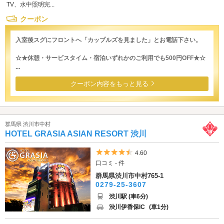
TV、水中照明完...
クーポン
入室後スグにフロントへ「カップルズを見ました」とお電話下さい。
☆★休憩・サービスタイム・宿泊いずれかのご利用でも500円OFF★☆
...
クーポン内容をもっと見る
群馬県 渋川市中村
HOTEL GRASIA ASIAN RESORT 渋川
5つ星のうち4.5
4.60
口コミ - 件
群馬県渋川市中村765-1
0279-25-3607
渋川駅 (車6分)
渋川伊香保IC
(車1分)