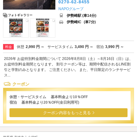
0270-62-8455
NAPOグループ
伊勢崎駅 (車14分)
フォトギャラリー
伊勢崎IC
(車7分)
休憩
2,990 円 ～
サービスタイム
3,490 円 ～
宿泊
3,990 円 ～
料金
2026年 お盆特別料金期間について 2026年8月8日（土）～8月16日（日）は、
お盆特別料金期間となります。 割引クーポン等は、期間中配信されるLINE割
引と学割のみとなります。 ご注意ください。 また、平日限定のランチサービ
ス...
クーポン
休憩・サービスタイム 基本料金より10％OFF
宿泊 基本料金より20％OFF(全日利用可)
クーポン内容をもっと見る