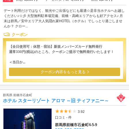
デート利用だけではなく、観光やご出張などにも最適☆是非当ホテルへお越し
ください♪☆彡 大型無料駐車場完備、前橋・高崎エリアからも好アクセス♪ 月
末は群馬／安中エリア大人気隠れ家HOTEL（ホテル）でしっとり過ごしませ
んか？ クロー...
クーポン
【全日使用可：休憩・宿泊】新規メンバーズカード無料発行
通常330円(税込)のところ、クーポンご提示で無料発行いたします！
＜当日か...
クーポン内容をもっと見る
群馬県 前橋市石倉町
ホテル スターリゾート アロマ ～旧 ティファニー～
5つ星のうち3.5
3.92
口コミ - 件
群馬県前橋市石倉町4-5-9