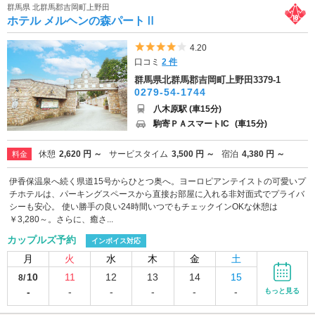
群馬県 北群馬郡吉岡町上野田
ホテル メルヘンの森パートⅡ
5つ星のうち4
4.20
口コミ
2 件
群馬県北群馬郡吉岡町上野田3379-1
0279-54-1744
八木原駅 (車15分)
駒寄ＰＡスマートIC
(車15分)
休憩
2,620 円 ～
サービスタイム
3,500 円 ～
宿泊
4,380 円 ～
料金
伊香保温泉へ続く県道15号からひとつ奥へ。ヨーロピアンテイストの可愛いプ
チホテルは、パーキングスペースから直接お部屋に入れる非対面式でプライバ
シーも安心。 使い勝手の良い24時間いつでもチェックインOKな休憩は
￥3,280～。さらに、癒さ...
カップルズ予約
インボイス対応
月
火
水
木
金
土
10
11
12
13
14
15
8/
-
-
-
-
-
-
もっと見る