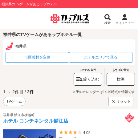
福井県のTVゲームがあるラブホテル
検索
マイメニュー
福井県のTVゲームがあるラブホテル一覧
福井県
市区町村を変更
ホテルエリアで見る
こだわり条件
並び替え
絞り込む
標準
1 ～ 2件目 /
2件
※予約カレンダーは14:40時点の情報です
TVゲーム
リセット
福井県 鯖江市横越町
ホテル コンチネンタル鯖江店
5つ星のうち4
4.05