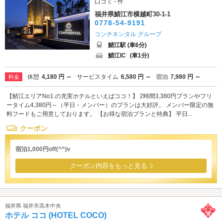
口コミ - 件
福井県鯖江市横越町30-1-1
0778-54-9191
コンチネンタル グループ
鯖江駅 (車6分)
鯖江IC
(車1分)
休憩
4,180 円 ～
サービスタイム
6,580 円 ～
宿泊
7,980 円 ～
料金
【鯖江エリアNo1.の充実ホテルといえばココ！】 2時間3,380円プランやフリ
ータイム4,380円～（平日・メンバー）のプランは大好評。 メンバー限定の無
料フードもご用意しております。 【お得な宿泊プランと特典】 平日...
クーポン
宿泊1,000円off(^^)v
クーポン内容をもっと見る
福井県 福井市高木中央
ホテル ココ (HOTEL COCO)