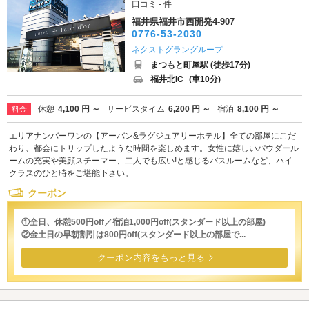
口コミ - 件
福井県福井市西開発4-907
0776-53-2030
ネクストグラングループ
まつもと町屋駅 (徒歩17分)
福井北IC
(車10分)
休憩
4,100 円 ～
サービスタイム
6,200 円 ～
宿泊
8,100 円 ～
料金
エリアナンバーワンの【アーバン&ラグジュアリーホテル】全ての部屋にこだ
わり、都会にトリップしたような時間を楽しめます。女性に嬉しいパウダール
ームの充実や美顔スチーマー、二人でも広い!と感じるバスルームなど、ハイ
クラスのひと時をご堪能下さい。
クーポン
①全日、休憩500円off／宿泊1,000円off(スタンダード以上の部屋)
②金土日の早朝割引は800円off(スタンダード以上の部屋で...
クーポン内容をもっと見る