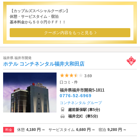
【カップルズスペシャルクーポン】
休憩・サービスタイム・宿泊
基本料金から５００円ＯＦＦ！！
クーポン内容をもっと見る
福井県 福井市開発
ホテル コンチネンタル福井大和田店
5つ星のうち3.5
3.69
口コミ - 件
福井県福井市開発5-1811
0776-52-6969
コンチネンタル グループ
越前新保駅 (車5分)
福井北IC
(車5分)
休憩
4,180 円 ～
サービスタイム
6,680 円 ～
宿泊
9,280 円 ～
料金