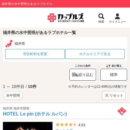
福井県の水中照明があるラブホテル
検索
マイメニュー
福井県の水中照明があるラブホテル一覧
福井県
市区町村を変更
ホテルエリアで見る
こだわり条件
並び替え
絞り込む
標準
1 ～ 10件目 /
10件
※予約カレンダーは12:40時点の情報です
水中照明
リセット
福井県 福井市開発
HOTEL Le pin (ホテル ルパン)
5つ星のうち4.5
4.63