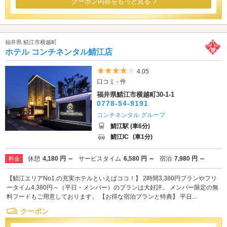
クーポン内容をもっと見る
福井県 鯖江市横越町
ホテル コンチネンタル鯖江店
5つ星のうち4
4.05
口コミ - 件
福井県鯖江市横越町30-1-1
0778-54-9191
コンチネンタル グループ
鯖江駅 (車6分)
鯖江IC
(車1分)
休憩
4,180 円 ～
サービスタイム
6,580 円 ～
宿泊
7,980 円 ～
料金
【鯖江エリアNo1.の充実ホテルといえばココ！】 2時間3,380円プランやフリ
ータイム4,380円～（平日・メンバー）のプランは大好評。 メンバー限定の無
料フードもご用意しております。 【お得な宿泊プランと特典】 平日...
クーポン