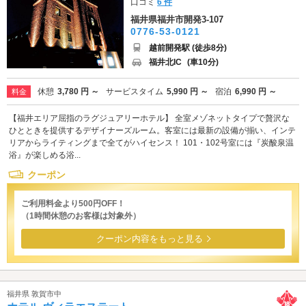
口コミ
6 件
福井県福井市開発3-107
0776-53-0121
越前開発駅 (徒歩8分)
福井北IC
(車10分)
休憩
3,780 円 ～
サービスタイム
5,990 円 ～
宿泊
6,990 円 ～
料金
【福井エリア屈指のラグジュアリーホテル】 全室メゾネットタイプで贅沢な
ひとときを提供するデザイナーズルーム。客室には最新の設備が揃い、インテ
リアからライティングまで全てがハイセンス！ 101・102号室には『炭酸泉温
浴』が楽しめる浴...
クーポン
ご利用料金より500円OFF！
（1時間休憩のお客様は対象外）
クーポン内容をもっと見る
福井県 敦賀市中