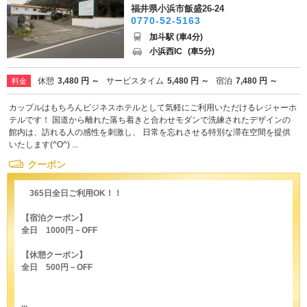
福井県小浜市飯盛26-24
0770-52-5163
加斗駅 (車4分)
小浜西IC
(車5分)
休憩
3,480 円 ～
サービスタイム
5,480 円 ～
宿泊
7,480 円 ～
料金
カップルはもちろんビジネスホテルとして気軽にご利用いただけるレジャーホ
テルです！ 国道から離れた落ち着きと合わせモダンで洗練されたデザインの
館内は、訪れる人の感性を刺激し、 日常を忘れさせる特別な滞在空間を提供
いたします(^O^) ...
クーポン
365日全日ご利用OK！！
【宿泊クーポン】
全日 1000円－OFF
【休憩クーポン】
全日 500円－OFF
...