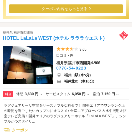
クーポン内容をもっと見る
福井県 福井市西開発
HOTEL LaLaLa WEST (ホテル ラララウエスト)
5つ星のうち3.5
3.65
口コミ - 件
福井県福井市西開発4-906
0776-54-0223
福井口駅 (車5分)
福井北IC
(車10分)
休憩
3,630 円 ～
サービスタイム
6,050 円 ～
宿泊
7,150 円 ～
料金
ラグジュアリーな空間をリーズナブルな料金で！ 開発エリアでワンランク上
の時間を過ごしたいカップルにオススメ♪ 全室エアブローバス＆水中照明＆浴
室テレビ完備！開発エリアのラグジュアリーホテル「LaLaLa WEST」。シン
プルかつスタイリ...
クーポン