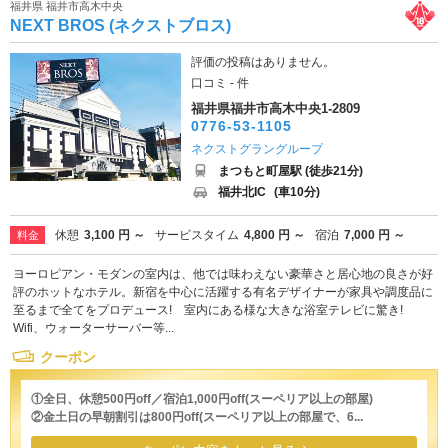
福井県 福井市高木中央
NEXT BROS (ネクストブロス)
評価の投稿はありません。
口コミ - 件
福井県福井市高木中央1-2809
0776-53-1105
ネクストグラングループ
まつもと町屋駅 (徒歩21分)
福井北IC
(車10分)
休憩
3,100 円 ～
サービスタイム
4,800 円 ～
宿泊
7,000 円 ～
料金
ヨーロピアン・モダンの室内は、他では味わえない豪華さと居心地の良さが好
評のホットなホテル。新宿を中心に活躍する有名デザイナーが家具や調度品に
至るまで全てをプロデュース! 室内にある様な大きな浴室テレビに驚き!
Wifi、ウォーターサーバー等...
クーポン
①全日、休憩500円off／宿泊1,000円off(スーペリア以上の部屋)
②金土日の早朝割引は800円off(スーペリア以上の部屋で、6...