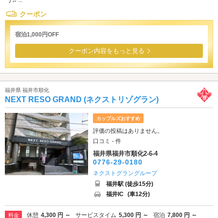
う♫ ...
クーポン
宿泊1,000円OFF
クーポン内容をもっと見る
福井県 福井市順化
NEXT RESO GRAND (ネクストリゾグラン)
カップルズおすすめ
評価の投稿はありません。
口コミ - 件
福井県福井市順化2-6-4
0776-29-0180
ネクストグラングループ
福井駅 (徒歩15分)
福井IC
(車12分)
休憩
4,300 円 ～
サービスタイム
5,300 円 ～
宿泊
7,800 円 ～
料金