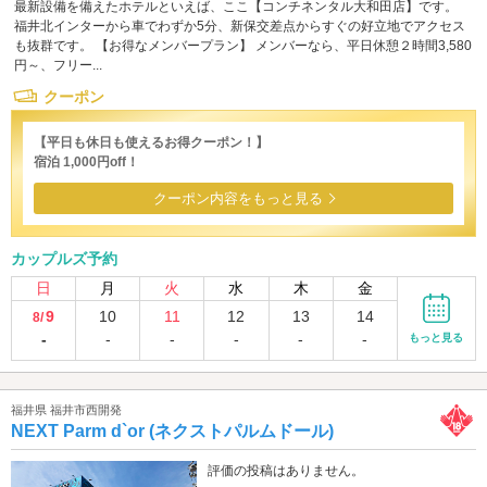
最新設備を備えたホテルといえば、ここ【コンチネンタル大和田店】です。
福井北インターから車でわずか5分、新保交差点からすぐの好立地でアクセス
も抜群です。 【お得なメンバープラン】 メンバーなら、平日休憩２時間3,580
円～、フリー...
クーポン
【平日も休日も使えるお得クーポン！】
宿泊 1,000円off！
クーポン内容をもっと見る
カップルズ予約
日
月
火
水
木
金
9
10
11
12
13
14
8/
-
-
-
-
-
-
もっと見る
福井県 福井市西開発
NEXT Parm d`or (ネクストパルムドール)
評価の投稿はありません。