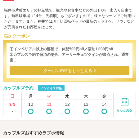
福井市片町エリアの好立地で、観光やお食事などの外出もOK！出入り自由で
す。無料駐車場（14台、先着順）もございますので、様々なシーンでご利用い
ただけます。また、福井では珍しい回転ベッドや最新のカラオケ、サウナなど
が完備されたお部屋をはじめ、...
クーポン
①インペリアル以上の部屋で、休憩500円off／宿泊1,000円off
②カプルズ予約で宿泊の場合、アーリーチェツクインが適応され、通常
宿...
クーポン内容をもっと見る
カップルズ予約
インボイス対応
日
月
火
水
木
金
9
10
11
12
13
14
8/
-
もっと見る
カップルズおすすめラブホ情報