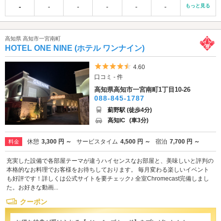
-
-
-
-
-
-
もっと見る
高知県 高知市一宮南町
HOTEL ONE NINE (ホテル ワンナイン)
5つ星のうち4.5
4.60
口コミ - 件
高知県高知市一宮南町1丁目10-26
088-845-1787
薊野駅 (徒歩4分)
高知IC
(車3分)
休憩
3,300 円 ～
サービスタイム
4,500 円 ～
宿泊
7,700 円 ～
料金
充実した設備で各部屋テーマが違うハイセンスなお部屋と、美味しいと評判の
本格的なお料理でお客様をお待ちしております。 毎月変わる楽しいイベント
も好評です！詳しくは公式サイトを要チェック♪ 全室Chromecast完備しまし
た。お好きな動画...
クーポン