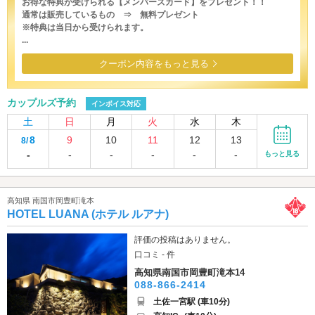
お得な特典が受けられる【メンバーズカード】をプレゼント！！
通常は販売しているもの ⇒ 無料プレゼント
※特典は当日から受けられます。
...
クーポン内容をもっと見る
カップルズ予約
インボイス対応
土
日
月
火
水
木
8
9
10
11
12
13
8/
-
-
-
-
-
-
もっと見る
高知県 南国市岡豊町滝本
HOTEL LUANA (ホテル ルアナ)
評価の投稿はありません。
口コミ - 件
高知県南国市岡豊町滝本14
088-866-2414
土佐一宮駅 (車10分)