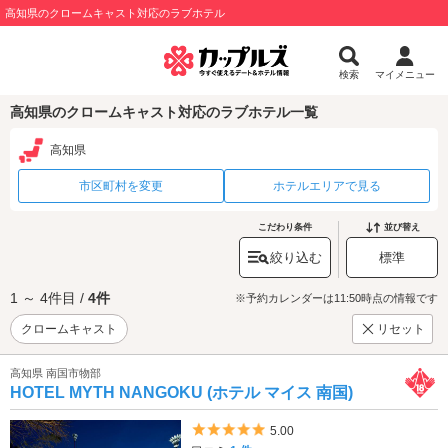
高知県のクロームキャスト対応のラブホテル
検索
マイメニュー
高知県のクロームキャスト対応のラブホテル一覧
高知県
市区町村を変更
ホテルエリアで見る
こだわり条件
並び替え
絞り込む
標準
1 ～ 4件目 /
4件
※予約カレンダーは11:50時点の情報です
クロームキャスト
リセット
高知県 南国市物部
HOTEL MYTH NANGOKU (ホテル マイス 南国)
5つ星のうち5
5.00