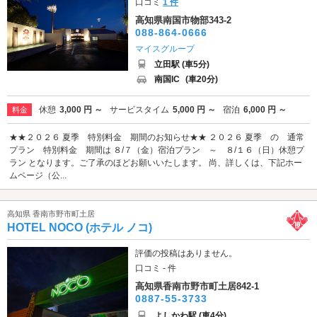
口コミ
1 件
高知県南国市物部343-2
088-864-0666
マイスグループ
立田駅 (車5分)
南国IC
(車20分)
休憩
3,000 円 ～
サービスタイム
5,000 円 ～
宿泊
6,000 円 ～
料金
★★２０２６ 夏季 特別料金 期間のお知らせ★★ ２０２６ 夏季 の 通常
プラン 特別料金 期間は ８/７（金）宿泊プラン ～ ８/１６（日）休憩プ
ラン となります。ご了承のほどお願いいたします。 尚、詳しくは、下記ホー
ムページ（公...
高知県 香南市野市町土居
HOTEL NOCO (ホテル ノコ)
評価の投稿はありません。
口コミ - 件
高知県香南市野市町土居842-1
0887-55-3733
よしかわ駅 (車4分)