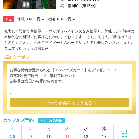
南国IC
(車15分)
休憩
3,600 円 ～
宿泊
6,300 円 ～
料金
充実した設備で各部屋テーマが違うハイセンスなお部屋と、美味しいと評判の
本格的なお料理でお客様をお待ちしております。 また、ちまたで話題の「と
とのう」ことも、完全プライベートのハードサウナでお楽しみいただけます♪
どこかでゆっくりと楽しみ...
クーポン
お得な特典が受けられる【メンバーズカード】をプレゼント！！
通常300円で販売 ⇒ 無料プレゼント
※特典は当日から受けられます。
...
クーポン内容をもっと見る
カップルズ予約
インボイス対応
土
日
月
火
水
木
8
9
10
11
12
13
8/