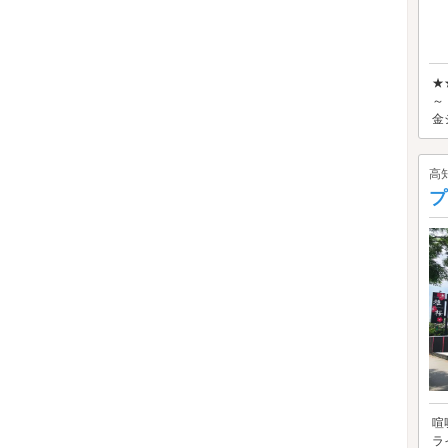
★
～
金
高
プ
喧
ラ