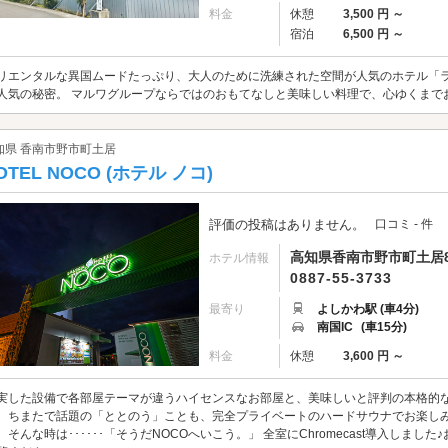
料金
休憩
3,500 円 ～
宿泊
6,500 円 ～
リエンタルな異国ムードたっぷり、大人のために洗練された空間が人気のホテル「ラ
人気の秘密。 マルワグループならではのおもてなしと美味しい料理で、心ゆくまで
知県 香南市野市町土居
OTEL NOCO (ホテル ノコ)
評価の投稿はありません。
口コミ - 件
高知県香南市野市町土居84
ホテル情報
0887-55-3733
最寄り
よしかわ駅 (車4分)
南国IC
(車15分)
料金
休憩
3,600 円 ～
実した設備で各部屋テーマが違うハイセンスなお部屋と、美味しいと評判の本格的な
、ちまたで話題の「ととのう」ことも、完全プライベートのハードサウナでお楽しみ
。そんな時は･･････「そうだNOCOへいこう。」 全室にChromecast導入しま