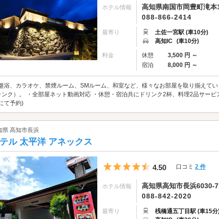
高知県南国市岡豊町滝本1
ホテル情報
088-866-2414
最寄り
土佐一宮駅 (車10分)
高知IC
(車10分)
料金
休憩
3,500 円 ～
宿泊
8,000 円 ～
盤浴、カラオケ、禁煙ルーム、SMルーム、和室など、様々なお部屋を取り揃えてい
ランク）。 ・全部屋ネット動画対応 ・休憩・宿泊共にドリンク2杯、料理2品サービ
にて予約)
知県 高知市長浜
テル 太平洋 アネックス
5つ星のうち4.5
4.50
口コミ
2 件
高知県高知市長浜6030-7
ホテル情報
088-842-2020
最寄り
桟橋通五丁目駅 (車15分