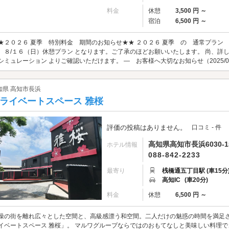
料金
休憩
3,500 円 ～
宿泊
6,500 円 ～
★２０２６ 夏季 特別料金 期間のお知らせ★★ ２０２６ 夏季 の 通常プラン
 ８/１６（日）休憩プラン となります。ご了承のほどお願いいたします。 尚、詳
シミュレーション よりご確認いただけます。 ― お客様へ大切なお知らせ（2025/07
知県 高知市長浜
ライベートスペース 雅桜
評価の投稿はありません。
口コミ - 件
高知県高知市長浜6030-1
ホテル情報
088-842-2233
最寄り
桟橋通五丁目駅 (車15分
高知IC
(車20分)
料金
休憩
6,500 円 ～
噪の街を離れ広々とした空間と、高級感漂う和空間。二人だけの魅惑の時間を満足
イベートスペース 雅桜」。 マルワグループならではのおもてなしと美味しい料理