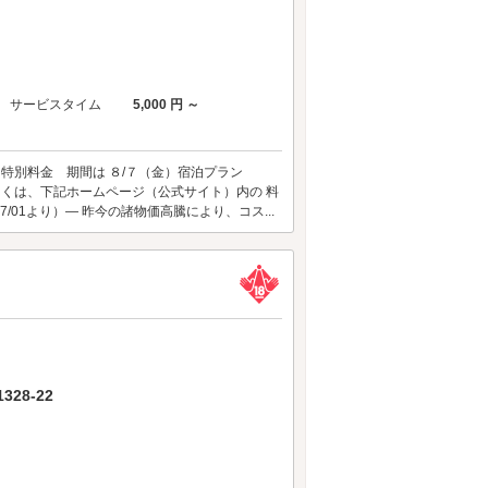
サービスタイム
5,000 円 ～
 特別料金 期間は ８/７（金）宿泊プラン
しくは、下記ホームページ（公式サイト）内の 料
/01より）― 昨今の諸物価高騰により、コス...
28-22