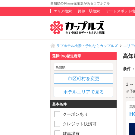
高知県のiPhone充電器があるラブホテル
エリア検索
路線・駅検索
デートスポット検
ラブホテル検索・予約ならカップルズ
エリア
高知
選択中の都道府県
高知県
条件
市区町村を変更
1 ～
ホテルエリアで見る
※予
基本条件
高
H
クーポンあり
クレジット決済可
駐車場有