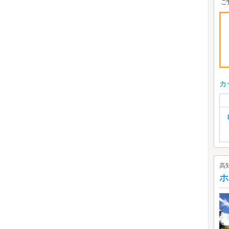
ご
カ
高
ホ