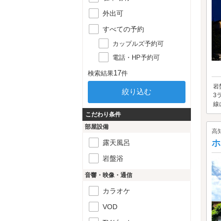
外出可
すべての予約
カップルズ予約可
電話・HP予約可
17
検索結果
件
岩
3
線
こだわり条件
部屋設備
高
ホ
露天風呂
岩盤浴
音響・映像・通信
カラオケ
VOD