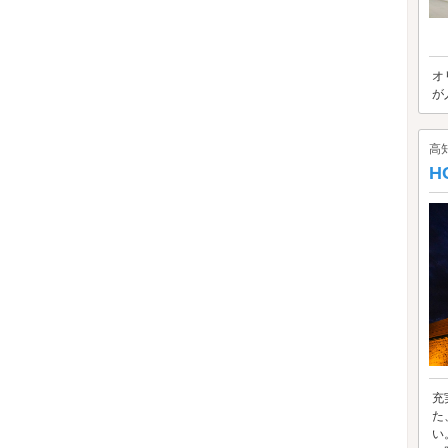
オ
が
高
H
充
た
い