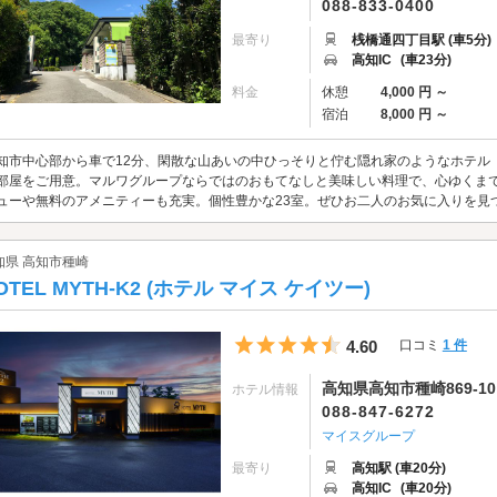
088-833-0400
最寄り
桟橋通四丁目駅 (車5分)
高知IC
(車23分)
料金
休憩
4,000 円 ～
宿泊
8,000 円 ～
知市中心部から車で12分、閑散な山あいの中ひっそりと佇む隠れ家のようなホテル
部屋をご用意。マルワグループならではのおもてなしと美味しい料理で、心ゆくまで
ューや無料のアメニティーも充実。個性豊かな23室。ぜひお二人のお気に入りを見
知県 高知市種崎
OTEL MYTH-K2 (ホテル マイス ケイツー)
5つ星のうち4.5
4.60
口コミ
1 件
高知県高知市種崎869-10
ホテル情報
088-847-6272
マイスグループ
最寄り
高知駅 (車20分)
高知IC
(車20分)