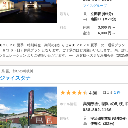
マイスグループ
最寄り
立田駅 (車5分)
南国IC
(車20分)
料金
休憩
3,000 円 ～
宿泊
6,000 円 ～
★２０２６ 夏季 特別料金 期間のお知らせ★★ ２０２６ 夏季 の 通常プラン
 ８/１６（日）休憩プラン となります。ご了承のほどお願いいたします。 尚、詳
シミュレーション よりご確認いただけます。 ― お客様へ大切なお知らせ（2025/07
知県 吾川郡いの町枝川
ジャイスタナ
5つ星のうち4.5
4.80
口コミ
1 件
高知県吾川郡いの町枝川13
ホテル情報
088-892-1166
最寄り
宇治団地前駅 (徒歩3分)
伊野IC
(車3分)