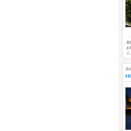
高
お
ニ
高
H