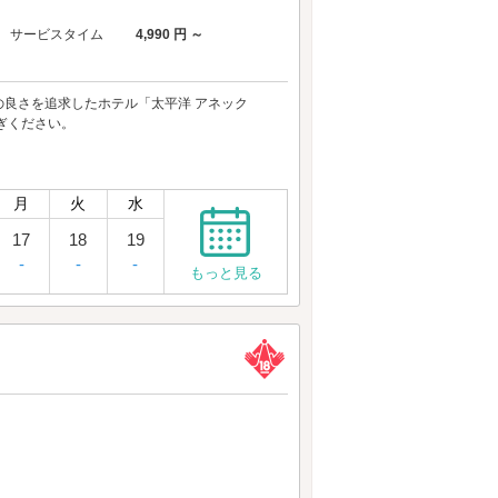
サービスタイム
4,990 円 ～
良さを追求したホテル「太平洋 アネック
ぎください。
月
火
水
17
18
19
-
-
-
もっと見る