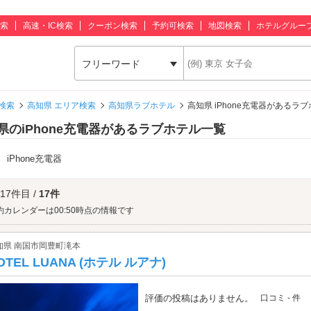
索
高速・IC検索
クーポン検索
予約可検索
地図検索
ホテルグルー
フリーワード
検索
高知県 エリア検索
高知県ラブホテル
高知県 iPhone充電器があるラ
県のiPhone充電器があるラブホテル一覧
：
iPhone充電器
 17件目 /
17件
約カレンダーは00:50時点の情報です
知県 南国市岡豊町滝本
OTEL LUANA (ホテル ルアナ)
評価の投稿はありません。
口コミ - 件