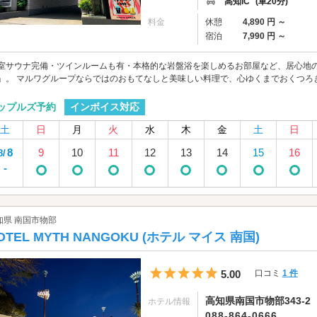
高知IC
(車20分)
料金
休憩
4,890 円 ～
宿泊
7,990 円 ～
室サウナ完備・ツインルームも有・本格的な岩盤浴を楽しめるお部屋など、居心地の
」。 マルワグループならではのおもてなしと美味しい料理で、心ゆくまでおくつろ
インボイス対応
ップルズ予約
土
日
月
火
水
木
金
土
日
8
9
10
11
12
13
14
15
16
8/
-
知県 南国市物部
OTEL MYTH NANGOKU (ホテル マイス 南国)
5つ星のうち5
5.00
口コミ
1 件
高知県南国市物部343-2
ホテル情報
088-864-0666