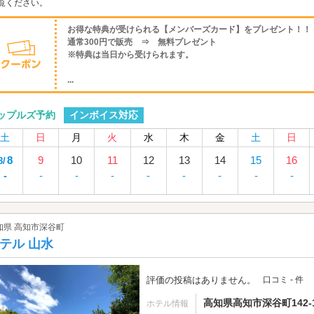
覧ください。
お得な特典が受けられる【メンバーズカード】をプレゼント！！
通常300円で販売 ⇒ 無料プレゼント
※特典は当日から受けられます。
...
インボイス対応
ップルズ予約
土
日
月
火
水
木
金
土
日
8
9
10
11
12
13
14
15
16
8/
-
-
-
-
-
-
-
-
-
知県 高知市深谷町
テル 山水
評価の投稿はありません。
口コミ - 件
高知県高知市深谷町142-
ホテル情報