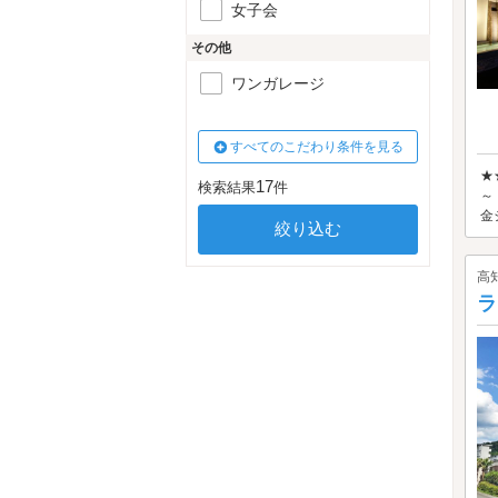
女子会
その他
ワンガレージ
すべてのこだわり条件を見る
★
17
検索結果
件
～
金
高
ラ