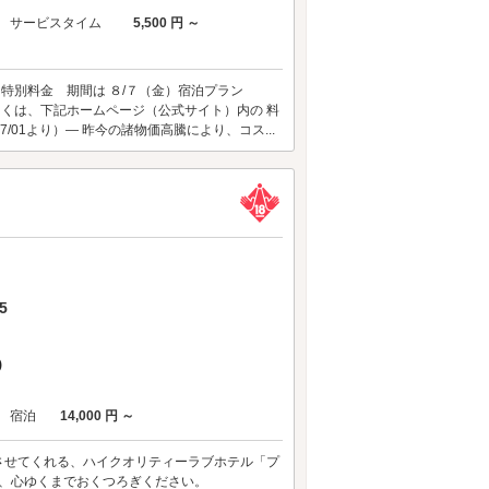
サービスタイム
5,500 円 ～
 特別料金 期間は ８/７（金）宿泊プラン
しくは、下記ホームページ（公式サイト）内の 料
/01より）― 昨今の諸物価高騰により、コス...
5
)
宿泊
14,000 円 ～
させてくれる、ハイクオリティーラブホテル「プ
で、心ゆくまでおくつろぎください。