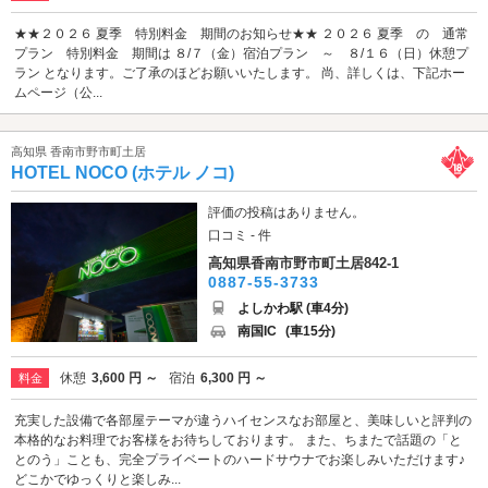
★★２０２６ 夏季 特別料金 期間のお知らせ★★ ２０２６ 夏季 の 通常
プラン 特別料金 期間は ８/７（金）宿泊プラン ～ ８/１６（日）休憩プ
ラン となります。ご了承のほどお願いいたします。 尚、詳しくは、下記ホー
ムページ（公...
高知県 香南市野市町土居
HOTEL NOCO (ホテル ノコ)
評価の投稿はありません。
口コミ - 件
高知県香南市野市町土居842-1
0887-55-3733
よしかわ駅 (車4分)
南国IC
(車15分)
休憩
3,600 円 ～
宿泊
6,300 円 ～
料金
充実した設備で各部屋テーマが違うハイセンスなお部屋と、美味しいと評判の
本格的なお料理でお客様をお待ちしております。 また、ちまたで話題の「と
とのう」ことも、完全プライベートのハードサウナでお楽しみいただけます♪
どこかでゆっくりと楽しみ...