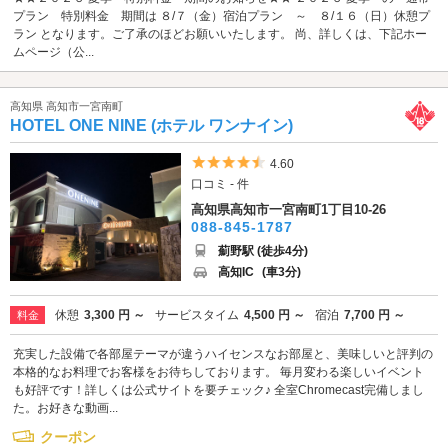
プラン 特別料金 期間は ８/７（金）宿泊プラン ～ ８/１６（日）休憩プ
ラン となります。ご了承のほどお願いいたします。 尚、詳しくは、下記ホー
ムページ（公...
高知県 高知市一宮南町
HOTEL ONE NINE (ホテル ワンナイン)
5つ星のうち4.5
4.60
口コミ - 件
高知県高知市一宮南町1丁目10-26
088-845-1787
薊野駅 (徒歩4分)
高知IC
(車3分)
休憩
3,300 円 ～
サービスタイム
4,500 円 ～
宿泊
7,700 円 ～
料金
充実した設備で各部屋テーマが違うハイセンスなお部屋と、美味しいと評判の
本格的なお料理でお客様をお待ちしております。 毎月変わる楽しいイベント
も好評です！詳しくは公式サイトを要チェック♪ 全室Chromecast完備しまし
た。お好きな動画...
クーポン