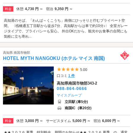
休憩
4,730 円 ～
宿泊
9,350 円 ～
料金
高知港のそば、「わんぱ～くこうち」南側にひっそりと佇むプライベート空
間。 〈桟橋通五丁目駅から徒歩7分、高知駅からは車で約10分♪〉 全室ガレー
ジタイプで、プライバシーも安心。 外出OKだから、観光やお食事の合間にも
気軽に立ち寄れ...
高知県 南国市物部
HOTEL MYTH NANGOKU (ホテル マイス 南国)
5つ星のうち5
5.00
口コミ
1 件
高知県南国市物部343-2
088-864-0666
マイスグループ
立田駅 (車5分)
南国IC
(車20分)
休憩
3,000 円 ～
サービスタイム
5,000 円 ～
宿泊
6,000 円 ～
料金
★★２０２６ 夏季 特別料金 期間のお知らせ★★ ２０２６ 夏季 の 通常