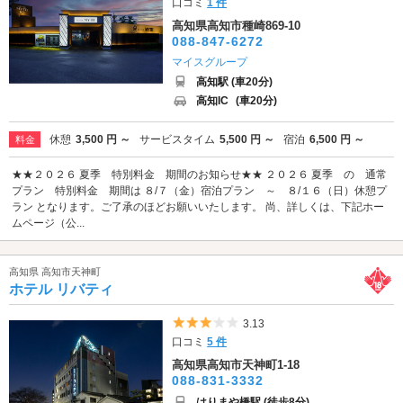
口コミ
1 件
高知県高知市種崎869-10
088-847-6272
マイスグループ
高知駅 (車20分)
高知IC
(車20分)
休憩
3,500 円 ～
サービスタイム
5,500 円 ～
宿泊
6,500 円 ～
料金
★★２０２６ 夏季 特別料金 期間のお知らせ★★ ２０２６ 夏季 の 通常
プラン 特別料金 期間は ８/７（金）宿泊プラン ～ ８/１６（日）休憩プ
ラン となります。ご了承のほどお願いいたします。 尚、詳しくは、下記ホー
ムページ（公...
高知県 高知市天神町
ホテル リバティ
5つ星のうち3
3.13
口コミ
5 件
高知県高知市天神町1-18
088-831-3332
はりまや橋駅 (徒歩8分)