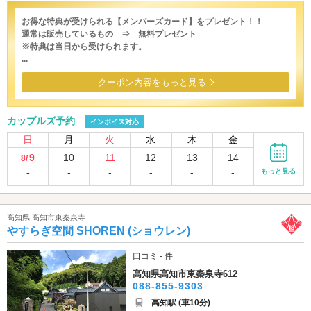
お得な特典が受けられる【メンバーズカード】をプレゼント！！
通常は販売しているもの ⇒ 無料プレゼント
※特典は当日から受けられます。
...
クーポン内容をもっと見る
カップルズ予約
インボイス対応
日
月
火
水
木
金
9
10
11
12
13
14
8/
-
-
-
-
-
-
もっと見る
高知県 高知市東秦泉寺
やすらぎ空間 SHOREN (ショウレン)
口コミ - 件
高知県高知市東秦泉寺612
088-855-9303
高知駅 (車10分)