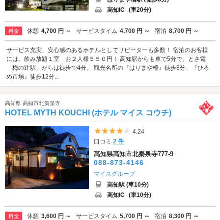
高知IC
(車20分)
休憩
4,700 円 ～
サービスタイム
4,700 円 ～
宿泊
8,700 円 ～
料金
サービス充実、安心感のあるホテルとしてリピーターも多数！ 宿泊のお客様
には、飲み放題１室 お２人様５５０円！ 高知駅からも車で5分で、とさ電
「梅の辻駅」からは徒歩で4分。 観光名所の『はりまや橋』徒歩8分、『ひろ
め市場』徒歩12分...
高知県 高知市北秦泉寺
HOTEL MYTH KOUCHI (ホテル マイス コウチ)
5つ星のうち4
4.24
口コミ
2 件
高知県高知市北秦泉寺777-9
088-873-4146
マイスグループ
高知駅 (車10分)
高知IC
(車10分)
休憩
3,600 円 ～
サービスタイム
5,700 円 ～
宿泊
8,300 円 ～
料金