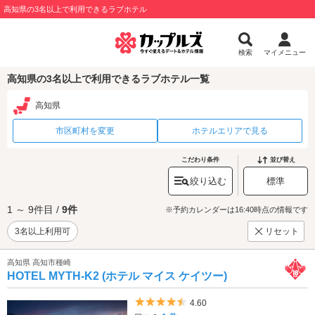
高知県の3名以上で利用できるラブホテル
検索
マイメニュー
高知県の3名以上で利用できるラブホテル一覧
高知県
市区町村を変更
ホテルエリアで見る
こだわり条件
並び替え
絞り込む
標準
1 ～ 9件目 /
9件
※予約カレンダーは16:40時点の情報です
3名以上利用可
リセット
高知県 高知市種崎
HOTEL MYTH-K2 (ホテル マイス ケイツー)
5つ星のうち4.5
4.60