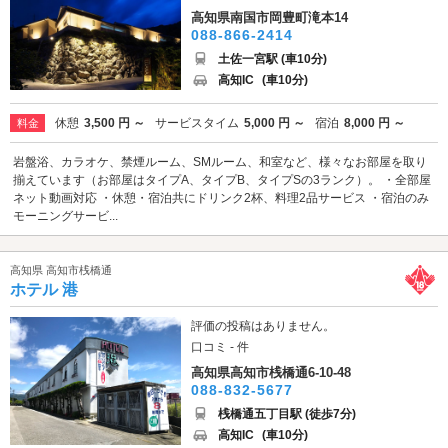
高知県南国市岡豊町滝本14
088-866-2414
土佐一宮駅 (車10分)
高知IC
(車10分)
休憩
3,500 円 ～
サービスタイム
5,000 円 ～
宿泊
8,000 円 ～
料金
岩盤浴、カラオケ、禁煙ルーム、SMルーム、和室など、様々なお部屋を取り
揃えています（お部屋はタイプA、タイプB、タイプSの3ランク）。 ・全部屋
ネット動画対応 ・休憩・宿泊共にドリンク2杯、料理2品サービス ・宿泊のみ
モーニングサービ...
高知県 高知市桟橋通
ホテル 港
評価の投稿はありません。
口コミ - 件
高知県高知市桟橋通6-10-48
088-832-5677
桟橋通五丁目駅 (徒歩7分)
高知IC
(車10分)