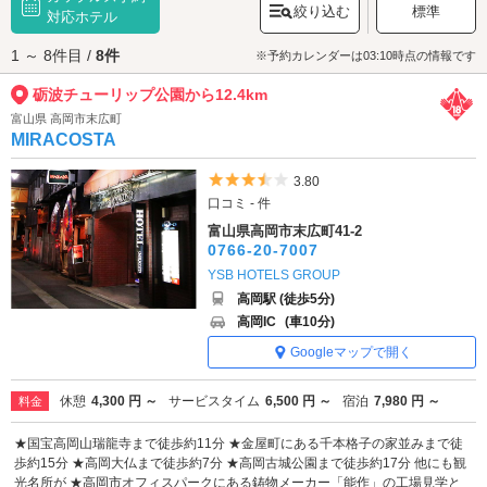
絞り込む
標準
ワー」から、ぜひその美しさをご堪能ください。
対応ホテル
砺波チューリップ公園へは、
西高岡・砺波エリアのラブホテル
からもアク
1 ～ 8件目 /
8件
セスが便利です。
※予約カレンダーは03:10時点の情報です
砺波チューリップ公園から12.4km
富山県 高岡市末広町
MIRACOSTA
5つ星のうち3.5
3.80
口コミ - 件
富山県高岡市末広町41-2
0766-20-7007
YSB HOTELS GROUP
高岡駅 (徒歩5分)
高岡IC
(車10分)
Googleマップで開く
休憩
4,300 円 ～
サービスタイム
6,500 円 ～
宿泊
7,980 円 ～
料金
★国宝高岡山瑞龍寺まで徒歩約11分 ★金屋町にある千本格子の家並みまで徒
歩約15分 ★高岡大仏まで徒歩約7分 ★高岡古城公園まで徒歩約17分 他にも観
光名所が ★高岡市オフィスパークにある鋳物メーカー「能作」の工場見学と