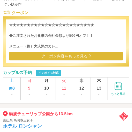
ぐい飲み作...
クーポン
☆★☆★☆★☆★☆★☆★☆★☆★☆★☆★☆★☆★
◆ご注文されたお食事の合計金額より500円オフ！！
メニュー（例）大人気のカレ...
クーポン内容をもっと見る
カップルズ予約
インボイス対応
土
日
月
火
水
木
8
9
10
11
12
13
8/
-
-
-
-
-
-
もっと見る
砺波チューリップ公園から13.5km
富山県 高岡市三女子
ホテル ロンシャン