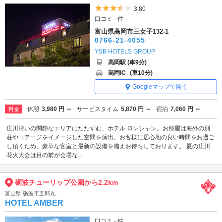
5つ星のうち3.5
3.80
口コミ - 件
富山県高岡市三女子132-1
0766-21-4055
YSB HOTELS GROUP
高岡駅 (車9分)
高岡IC
(車10分)
Googleマップで開く
休憩
3,980 円 ～
サービスタイム
5,870 円 ～
宿泊
7,060 円 ～
料金
庄川沿いの閑静なエリアにたたずむ、ホテル ロンシャン。お部屋は海外の別
荘やコテージをイメージした空間を演出。お客様に居心地の良い時間をお過ご
し頂くため、豪華な客室と最新の設備を備えお待ちしております。 夏の庄川
花火大会は目の前が会場な...
砺波チューリップ公園から2.2km
富山県 砺波市五郎丸
HOTEL AMBER
口コミ - 件