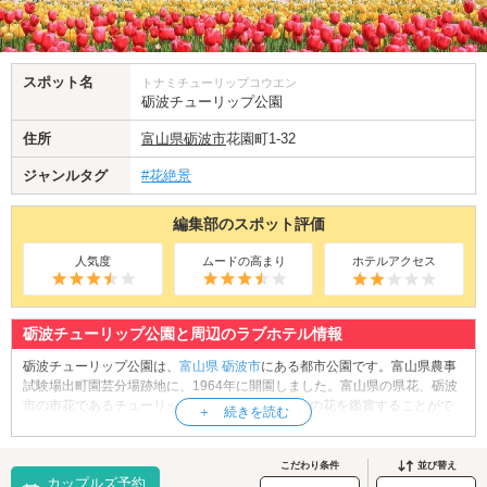
スポット名
トナミチューリップコウエン
砺波チューリップ公園
住所
富山県
砺波市
花園町1-32
ジャンルタグ
#花絶景
編集部のスポット評価
人気度
ムードの高まり
ホテルアクセス
砺波チューリップ公園と周辺のラブホテル情報
砺波チューリップ公園は、
富山県
砺波市
にある都市公園です。富山県農事
試験場出町園芸分場跡地に、1964年に開園しました。富山県の県花、砺波
市の市花であるチューリップを中心に、四季折々の花を鑑賞することがで
きます。毎年4月下旬から5月上旬にかけて「となみチューリップフェ
ア」、12月初旬からクリスマスにかけて「KIRAKIRAミッション」が開催さ
れ、特にゴールデンウイーク期間中には、県外からも多くの人が訪れま
こだわり条件
並び替え
カップルズ予約
す。見どころは何といっても「大花壇の地上絵」。園内「チューリップタ