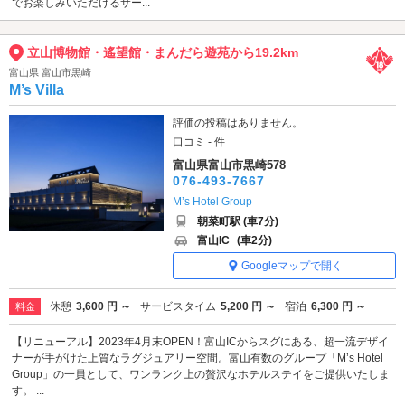
でお楽しみいただけるサー...
立山博物館・遙望館・まんだら遊苑から19.2km
富山県 富山市黒崎
M’s Villa
評価の投稿はありません。
口コミ - 件
富山県富山市黒崎578
076-493-7667
M’s Hotel Group
朝菜町駅 (車7分)
富山IC
(車2分)
Googleマップで開く
休憩
3,600 円 ～
サービスタイム
5,200 円 ～
宿泊
6,300 円 ～
料金
【リニューアル】2023年4月末OPEN！富山ICからスグにある、超一流デザイ
ナーが手がけた上質なラグジュアリー空間。富山有数のグループ「M’s Hotel
Group」の一員として、ワンランク上の贅沢なホテルステイをご提供いたしま
す。 ...