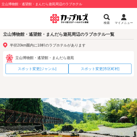
立山博物館・遙望館・まんだら遊苑周辺のラブホテル
検索
マイメニュー
立山博物館・遙望館・まんだら遊苑周辺のラブホテル一覧
半径20km圏内に18軒のラブホテルがあります
立山博物館・遙望館・まんだら遊苑
スポット変更[ジャンル]
スポット変更[市区町村]