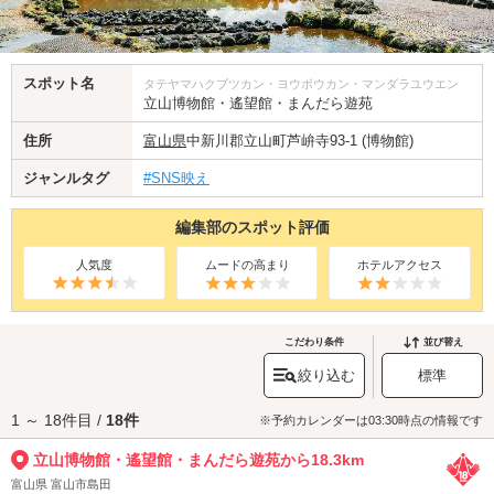
スポット名
タテヤマハクブツカン・ヨウボウカン・マンダラユウエン
立山博物館・遙望館・まんだら遊苑
住所
富山県
中新川郡立山町芦峅寺93-1 (博物館)
ジャンルタグ
#SNS映え
編集部のスポット評価
人気度
ムードの高まり
ホテルアクセス
こだわり条件
並び替え
絞り込む
標準
1 ～ 18件目 /
18件
※予約カレンダーは03:30時点の情報です
立山博物館・遙望館・まんだら遊苑から18.3km
富山県 富山市島田