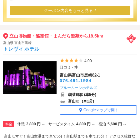
クーポン内容をもっと見る
立山博物館・遙望館・まんだら遊苑から18.5km
富山県 富山市黒崎
トレヴィ ホテル
5つ星のうち4
4.00
口コミ - 件
富山県富山市黒崎82-1
076-491-1984
ブルームーンホテルズ
朝菜町駅 (車5分)
富山IC
(車1分)
Googleマップで開く
休憩
2,800 円 ～
サービスタイム
4,800 円 ～
宿泊
5,600 円 ～
料金
富山ICすぐ！富山空港まで車で5分！富山駅までも車で15分！ アクセス抜群な