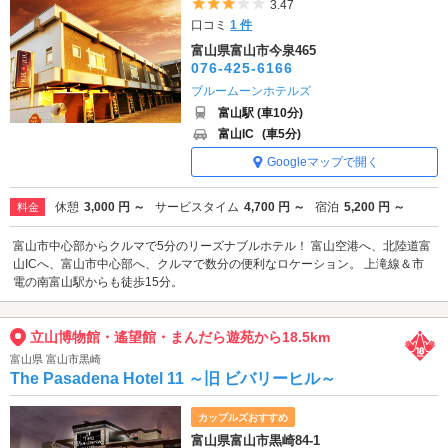
5つ星のうち3
3.47
口コミ
1 件
富山県富山市今泉465
076-425-6166
ブルームーンホテルズ
富山駅 (車10分)
富山IC
(車5分)
Googleマップで開く
休憩
3,000 円 ～
サービスタイム
4,700 円 ～
宿泊
5,200 円 ～
料金
富山市中心部からクルマで5分のリーズナブルホテル！ 富山空港へ、北陸道富
山ICへ、富山市中心部へ、クルマで数分の便利なロケーション。 上滝線＆市
電の南富山駅からも徒歩15分。
立山博物館・遙望館・まんだら遊苑から18.5km
富山県 富山市黒崎
The Pasadena Hotel 11 ～旧 ビバリーヒル～
カップルズおすすめ
富山県富山市黒崎84-1