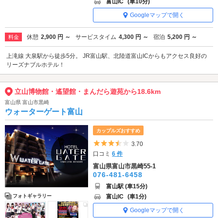
富山IC
(車10分)
Googleマップで開く
休憩
2,900 円 ～
サービスタイム
4,300 円 ～
宿泊
5,200 円 ～
料金
上滝線 大泉駅から徒歩5分。 JR富山駅、北陸道富山ICからもアクセス良好の
リーズナブルホテル！
立山博物館・遙望館・まんだら遊苑から18.6km
富山県 富山市黒崎
ウォーターゲート富山
カップルズおすすめ
5つ星のうち3.5
3.70
口コミ
6 件
富山県富山市黒崎55-1
076-481-6458
富山駅 (車15分)
富山IC
(車1分)
フォトギャラリー
Googleマップで開く