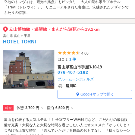
立地のトレヴィは、観光の拠点にもピッタリ！ 大人の隠れ家ラブホテル
「Trevi（トレヴィ）」。 リニューアルされた客室は、洗練されたデザインで
ふたりの特別...
立山博物館・遙望館・まんだら遊苑から19.2km
富山県 富山市手屋
HOTEL TORNI
5つ星のうち4.5
4.60
口コミ
1 件
富山県富山市手屋3-10-19
076-407-5162
ブルームーンホテルズ
滑川IC
Googleマップで開く
休憩
3,700 円 ～
宿泊
6,500 円 ～
料金
富山を代表する人気ホテル！！ 全室フリーWiFi対応など、こだわりの最新設
備が充実！大切な人と大切な時間を過ごしたい人にオススメ☆「ゆっくりとく
つろげる上質な時間」「喜んでいただける最高のおもてなし」「様々なシーン