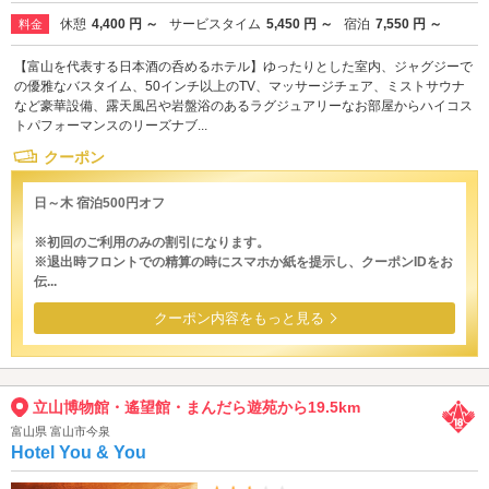
休憩
4,400 円 ～
サービスタイム
5,450 円 ～
宿泊
7,550 円 ～
料金
【富山を代表する日本酒の呑めるホテル】ゆったりとした室内、ジャグジーで
の優雅なバスタイム、50インチ以上のTV、マッサージチェア、ミストサウナ
など豪華設備、露天風呂や岩盤浴のあるラグジュアリーなお部屋からハイコス
トパフォーマンスのリーズナブ...
クーポン
日～木 宿泊500円オフ
※初回のご利用のみの割引になります。
※退出時フロントでの精算の時にスマホか紙を提示し、クーポンIDをお
伝...
クーポン内容をもっと見る
立山博物館・遙望館・まんだら遊苑から19.5km
富山県 富山市今泉
Hotel You & You