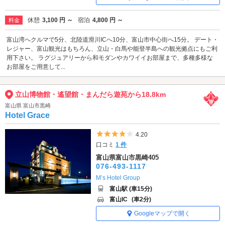
休憩
3,100 円 ～
宿泊
4,800 円 ～
料金
富山湾へクルマで5分、北陸道滑川ICへ10分、富山市中心街へ15分。 デート・
レジャー、富山観光はもちろん、立山・白馬や能登半島への観光拠点にもご利
用下さい。 ラグジュアリーから和モダンやカワイイお部屋まで、多種多様な
お部屋をご用意して...
立山博物館・遙望館・まんだら遊苑から18.8km
富山県 富山市黒崎
Hotel Grace
5つ星のうち4
4.20
口コミ
1 件
富山県富山市黒崎405
076-493-1117
M’s Hotel Group
富山駅 (車15分)
富山IC
(車2分)
Googleマップで開く