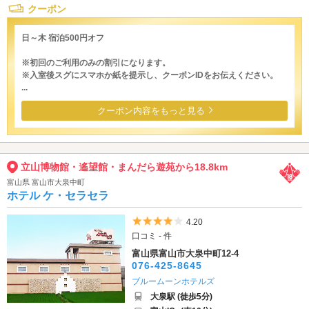
クーポン
日～木 宿泊500円オフ
※初回のご利用のみの割引になります。
※入室後スグにスマホか紙を提示し、クーポンIDをお伝えください。
...
クーポン内容をもっと見る
立山博物館・遙望館・まんだら遊苑から18.8km
富山県 富山市大泉中町
ホテル ケ・セラセラ
5つ星のうち4
4.20
口コミ - 件
富山県富山市大泉中町12-4
076-425-8645
ブルームーンホテルズ
大泉駅 (徒歩5分)