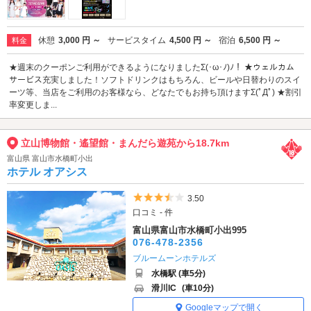
休憩
3,000 円 ～
サービスタイム
4,500 円 ～
宿泊
6,500 円 ～
料金
★週末のクーポンご利用ができるようになりましたΣ(･ω･ﾉ)ﾉ！ ★ウェルカム
サービス充実しました！ソフトドリンクはもちろん、ビールや日替わりのスイ
ーツ等、当店をご利用のお客様なら、どなたでもお持ち頂けますΣ(ﾟДﾟ) ★割引
率変更しま...
立山博物館・遙望館・まんだら遊苑から18.7km
富山県 富山市水橋町小出
ホテル オアシス
5つ星のうち3.5
3.50
口コミ - 件
富山県富山市水橋町小出995
076-478-2356
ブルームーンホテルズ
水橋駅 (車5分)
滑川IC
(車10分)
Googleマップで開く