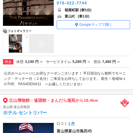
076-422-7744
朝菜町駅 (車5分)
富山IC
(車1分)
Googleマップで開く
フォトギャラリー
休憩
3,190 円 ～
サービスタイム
5,280 円 ～
宿泊
7,480 円 ～
料金
公式ホームページにお得なクーポンございます！ 平日宿泊なら無料でモーニ
ング・ディナー付（２名分）ご来店をお待ちしております。 新生！地域№１
のTHE PASADENA11 へお越しくださいませ♪
立山博物館・遙望館・まんだら遊苑から18.4km
富山県 富山市島田
ホテル セントリバー
口コミ
1 件
富山県富山市島田45