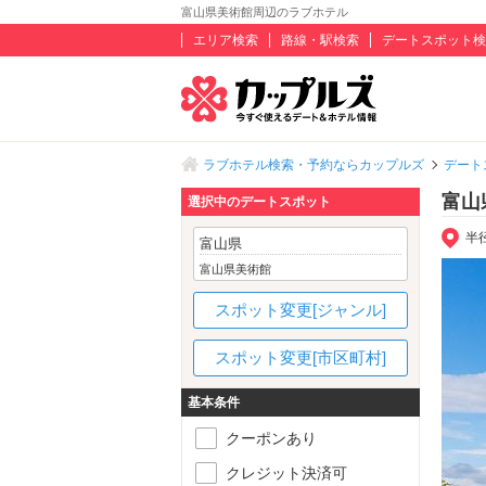
富山県美術館周辺のラブホテル
エリア検索
路線・駅検索
デートスポット検
ラブホテル検索・予約ならカップルズ
デート
富山
選択中のデートスポット
半
富山県
富山県美術館
スポット変更[ジャンル]
スポット変更[市区町村]
基本条件
クーポンあり
クレジット決済可