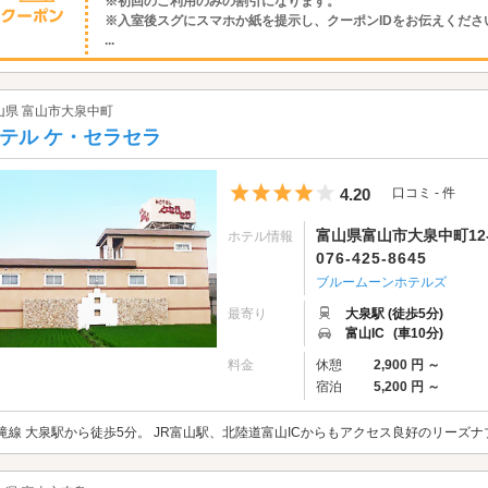
※初回のご利用のみの割引になります。
※入室後スグにスマホか紙を提示し、クーポンIDをお伝えくださ
...
山県 富山市大泉中町
テル ケ・セラセラ
5つ星のうち4
4.20
口コミ - 件
富山県富山市大泉中町12-
ホテル情報
076-425-8645
ブルームーンホテルズ
最寄り
大泉駅 (徒歩5分)
富山IC
(車10分)
料金
休憩
2,900 円 ～
宿泊
5,200 円 ～
滝線 大泉駅から徒歩5分。 JR富山駅、北陸道富山ICからもアクセス良好のリーズ