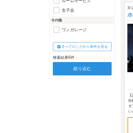
ルームサービス
富
女子会
ホ
その他
ワンガレージ
すべてのこだわり条件を見る
6
検索結果
件
【
街
ダ
い