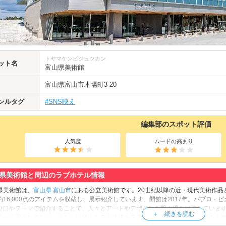
トヤマケンビジュツカン
ット名
富山県美術館
富山県
富山市
木場町3-20
ンルタグ
#SNS映え
編集部のスポット評価
人気度
ムードの高まり
県美術館と周辺のラブホテル情報
県美術館は、
富山県
富山市
にある公立美術館です。20世紀以降の近・現代美術作品
約16,000点のアイテムを収蔵し、展示紹介しています。開館は2017年。パブロ
り口やテーマで紹介することで、人々とアートやデザインを繋ぐ場を目指していま
具が設置されており、こちらは雄大な立山連峰を見渡せる絶景スポットとしても人