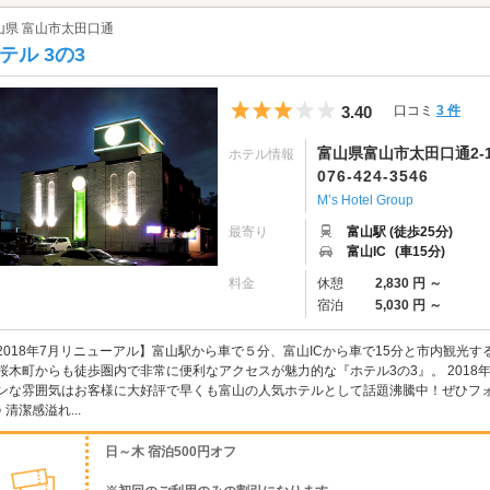
山県 富山市太田口通
テル 3の3
5つ星のうち3
3.40
口コミ
3 件
富山県富山市太田口通2-
ホテル情報
076-424-3546
M’s Hotel Group
最寄り
富山駅 (徒歩25分)
富山IC
(車15分)
料金
休憩
2,830 円 ～
宿泊
5,030 円 ～
2018年7月リニューアル】富山駅から車で５分、富山ICから車で15分と市内観光
桜木町からも徒歩圏内で非常に便利なアクセスが魅力的な『ホテル3の3』。 2018
ンな雰囲気はお客様に大好評で早くも富山の人気ホテルとして話題沸騰中！ぜひフ
♪ 清潔感溢れ...
日～木 宿泊500円オフ