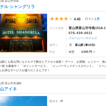
山県 富山市寺島
テル シャングリラ
5つ星のうち4
4.40
口コミ
1 件
富山県富山市寺島1518-1
ホテル情報
076-439-0011
ブルームーンホテルズ
最寄り
富山駅 (車10分)
料金
休憩
4,500 円 ～
山駅にも富山湾にもクルマで数分とアクセス抜群！ デート、お買物、レジャー、海
ー様 大募集中！ 「ポイントサービス」 「メンバーランクディスカウント」 「イベ
らお得なサービスが盛りだくさんです！
山県 富山市布瀬町
山アイネ
口コミ - 件