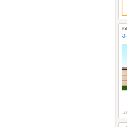
富
ホ
上