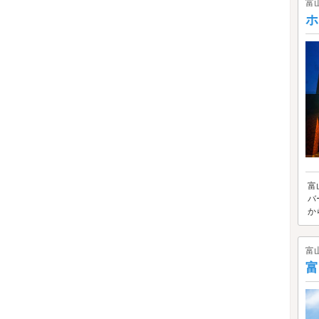
富
ホ
富
バ
か
富
富