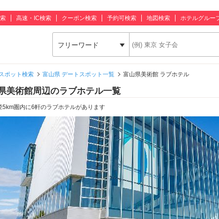
索
高速・IC検索
クーポン検索
予約可検索
地図検索
ホテルグルー
フリーワード
スポット検索
富山県 デートスポット一覧
富山県美術館 ラブホテル
県美術館周辺のラブホテル一覧
径5km圏内に6軒のラブホテルがあります