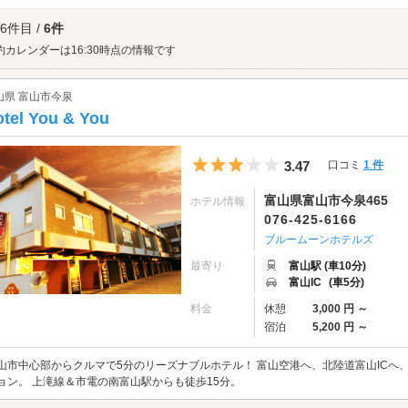
いながら、館内レストランでお食事をお楽しみください。
県美術館へは、
富山市街エリアのラブホテル
からもアクセスが便利です。
 6件目 /
6件
約カレンダーは16:30時点の情報です
山県 富山市今泉
tel You & You
5つ星のうち3
3.47
口コミ
1 件
富山県富山市今泉465
ホテル情報
076-425-6166
ブルームーンホテルズ
最寄り
富山駅 (車10分)
富山IC
(車5分)
料金
休憩
3,000 円 ～
宿泊
5,200 円 ～
山市中心部からクルマで5分のリーズナブルホテル！ 富山空港へ、北陸道富山ICへ
ョン。 上滝線＆市電の南富山駅からも徒歩15分。