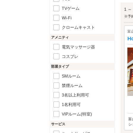
り合
富山
TVゲーム
1 ～
※予
Wi-Fi
クロームキャスト
富
アメニティ
Ho
電気マッサージ器
コスプレ
部屋タイプ
SMルーム
禁煙ルーム
3名以上利用可
1名利用可
VIPルーム(特室)
富
サービス
シ