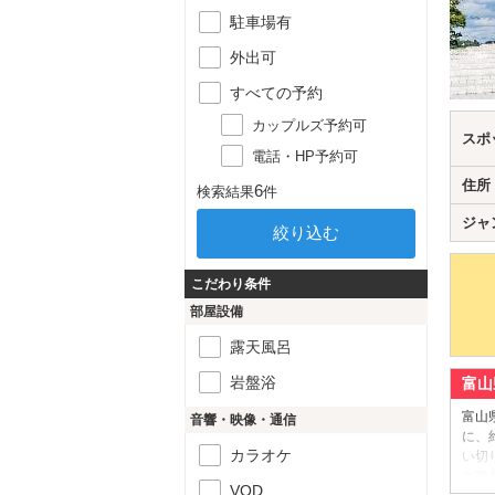
駐車場有
外出可
すべての予約
カップルズ予約可
スポ
電話・HP予約可
住所
6
検索結果
件
ジャ
こだわり条件
部屋設備
露天風呂
岩盤浴
富山
富山
音響・映像・通信
に、
カラオケ
い切
と遊
VOD