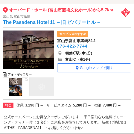
オーバード・ホール (富山市芸術文化ホール)から5.7km
富山県 富山市黒崎
The Pasadena Hotel 11 ～旧 ビバリーヒル～
カップルズおすすめ
富山県富山市黒崎84-1
076-422-7744
朝菜町駅 (車5分)
富山IC
(車1分)
Googleマップで開く
フォトギャラリー
休憩
3,190 円 ～
サービスタイム
5,280 円 ～
宿泊
7,480 円 ～
料金
公式ホームページにお得なクーポンございます！ 平日宿泊なら無料でモーニ
ング・ディナー付（２名分）ご来店をお待ちしております。 新生！地域№１
のTHE PASADENA11 へお越しくださいませ♪