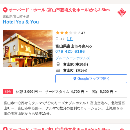
オーバード・ホール (富山市芸術文化ホール)から3.5km
富山県 富山市今泉
Hotel You & You
5つ星のうち3
3.47
口コミ
1 件
富山県富山市今泉465
076-425-6166
ブルームーンホテルズ
富山駅 (車10分)
富山IC
(車5分)
Googleマップで開く
休憩
3,000 円 ～
サービスタイム
4,700 円 ～
宿泊
5,200 円 ～
料金
富山市中心部からクルマで5分のリーズナブルホテル！ 富山空港へ、北陸道富
山ICへ、富山市中心部へ、クルマで数分の便利なロケーション。 上滝線＆市
電の南富山駅からも徒歩15分。
オーバード・ホール (富山市芸術文化ホール)から5.6km