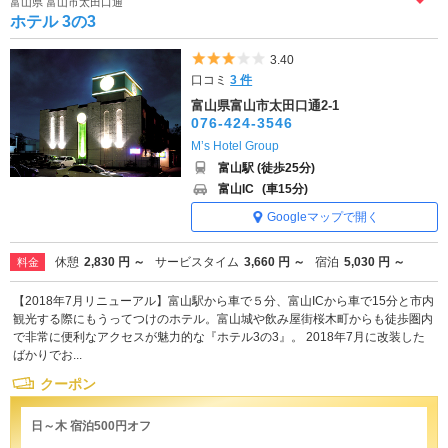
富山県 富山市太田口通
ホテル 3の3
5つ星のうち3
3.40
口コミ
3 件
富山県富山市太田口通2-1
076-424-3546
M’s Hotel Group
富山駅 (徒歩25分)
富山IC
(車15分)
Googleマップで開く
休憩
2,830 円 ～
サービスタイム
3,660 円 ～
宿泊
5,030 円 ～
料金
【2018年7月リニューアル】富山駅から車で５分、富山ICから車で15分と市内
観光する際にもうってつけのホテル。富山城や飲み屋街桜木町からも徒歩圏内
で非常に便利なアクセスが魅力的な『ホテル3の3』。 2018年7月に改装した
ばかりでお...
クーポン
日～木 宿泊500円オフ