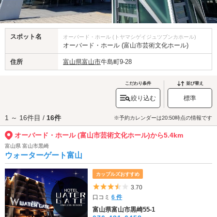
スポット名
オーバード・ホール (トヤマシゲイジュツブンカホール)
オーバード・ホール (富山市芸術文化ホール)
住所
富山県
富山市
牛島町9-28
こだわり条件
並び替え
絞り込む
標準
1 ～ 16件目 /
16件
※予約カレンダーは20:50時点の情報です
オーバード・ホール (富山市芸術文化ホール)から5.4km
富山県 富山市黒崎
ウォーターゲート富山
カップルズおすすめ
5つ星のうち3.5
3.70
口コミ
6 件
富山県富山市黒崎55-1