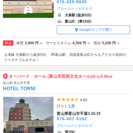
076-425-8645
ブルームーンホテルズ
大泉駅 (徒歩5分)
富山IC
(車10分)
Googleマップで開く
休憩
2,900 円 ～
サービスタイム
4,300 円 ～
宿泊
5,200 円 ～
料金
上滝線 大泉駅から徒歩5分。 JR富山駅、北陸道富山ICからもアクセス良好の
リーズナブルホテル！
オーバード・ホール (富山市芸術文化ホール)から5.0km
富山県 富山市手屋
HOTEL TORNI
5つ星のうち4.5
4.60
口コミ
1 件
富山県富山市手屋3-10-19
076-407-5162
ブルームーンホテルズ
滑川IC