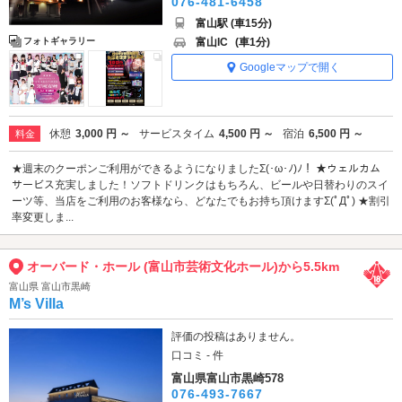
076-481-6458
富山駅 (車15分)
富山IC
(車1分)
フォトギャラリー
Googleマップで開く
休憩
3,000 円 ～
サービスタイム
4,500 円 ～
宿泊
6,500 円 ～
料金
★週末のクーポンご利用ができるようになりましたΣ(･ω･ﾉ)ﾉ！ ★ウェルカム
サービス充実しました！ソフトドリンクはもちろん、ビールや日替わりのスイ
ーツ等、当店をご利用のお客様なら、どなたでもお持ち頂けますΣ(ﾟДﾟ) ★割引
率変更しま...
オーバード・ホール (富山市芸術文化ホール)から5.5km
富山県 富山市黒崎
M’s Villa
評価の投稿はありません。
口コミ - 件
富山県富山市黒崎578
076-493-7667