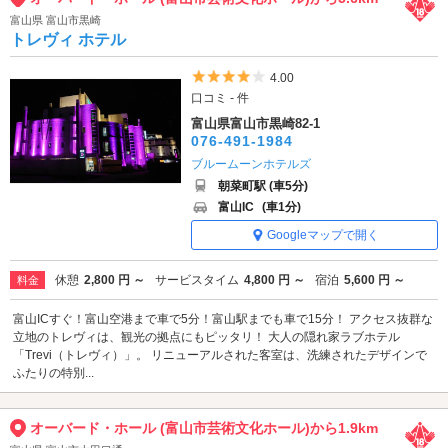
富山県 富山市黒崎
トレヴィ ホテル
5つ星のうち4
4.00
口コミ - 件
富山県富山市黒崎82-1
076-491-1984
ブルームーンホテルズ
朝菜町駅 (車5分)
富山IC
(車1分)
Googleマップで開く
休憩
2,800 円 ～
サービスタイム
4,800 円 ～
宿泊
5,600 円 ～
料金
富山ICすぐ！富山空港まで車で5分！富山駅までも車で15分！ アクセス抜群な
立地のトレヴィは、観光の拠点にもピッタリ！ 大人の隠れ家ラブホテル
「Trevi（トレヴィ）」。 リニューアルされた客室は、洗練されたデザインで
ふたりの特別...
オーバード・ホール (富山市芸術文化ホール)から1.9km