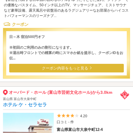
の優雅なバスタイム、50インチ以上のTV、マッサージチェア、ミストサウナ
など豪華設備、露天風呂や岩盤浴のあるラグジュアリーなお部屋からハイコス
トパフォーマンスのリーズナブ...
クーポン
日～木 宿泊500円オフ
※初回のご利用のみの割引になります。
※退出時フロントでの精算の時にスマホか紙を提示し、クーポンIDをお
伝...
クーポン内容をもっと見る
オーバード・ホール (富山市芸術文化ホール)から3.0km
富山県 富山市大泉中町
ホテル ケ・セラセラ
5つ星のうち4
4.20
口コミ - 件
富山県富山市大泉中町12-4