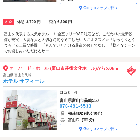
Googleマップで開く
休憩
3,700 円 ～
宿泊
6,500 円 ～
料金
富山を代表する人気ホテル！！ 全室フリーWiFi対応など、こだわりの最新設
備が充実！大切な人と大切な時間を過ごしたい人にオススメ☆「ゆっくりとく
つろげる上質な時間」「喜んでいただける最高のおもてなし」「様々なシーン
でお楽しみいただけるサー...
オーバード・ホール (富山市芸術文化ホール)から5.6km
富山県 富山市黒崎
ホテル サフィール
口コミ - 件
富山県富山市黒崎550
076-491-5533
朝菜町駅 (徒歩40分)
富山IC
(車1分)
Googleマップで開く