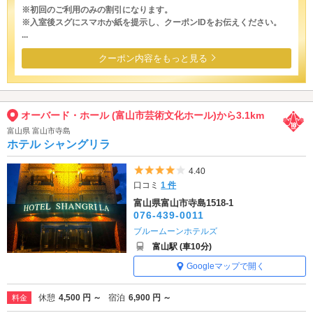
※初回のご利用のみの割引になります。
※入室後スグにスマホか紙を提示し、クーポンIDをお伝えください。
...
クーポン内容をもっと見る
オーバード・ホール (富山市芸術文化ホール)から3.1km
富山県 富山市寺島
ホテル シャングリラ
5つ星のうち4
4.40
口コミ
1 件
富山県富山市寺島1518-1
076-439-0011
ブルームーンホテルズ
富山駅 (車10分)
Googleマップで開く
休憩
4,500 円 ～
宿泊
6,900 円 ～
料金