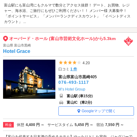
富山駅にも富山湾にもクルマで数分とアクセス抜群！ デート、お買物、レジ
ャー、海水浴、ご旅行にもぜひご利用ください！！ メンバー様 大募集中！
「ポイントサービス」 「メンバーランクディスカウント」 「イベントディス
カウント」 ...
オーバード・ホール (富山市芸術文化ホール)から5.3km
富山県 富山市黒崎
Hotel Grace
5つ星のうち4
4.20
口コミ
1 件
富山県富山市黒崎405
076-493-1117
M’s Hotel Group
富山駅 (車15分)
富山IC
(車2分)
Googleマップで開く
休憩
4,400 円 ～
サービスタイム
5,450 円 ～
宿泊
7,550 円 ～
料金
【富山を代表する日本酒の呑めるホテル】ゆったりとした室内、ジャグジーで