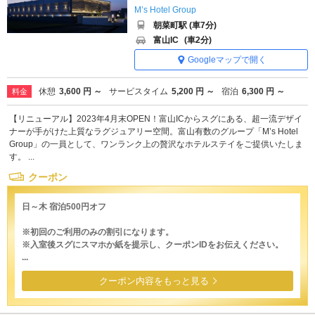
M’s Hotel Group
朝菜町駅 (車7分)
富山IC
(車2分)
Googleマップで開く
休憩
3,600 円 ～
サービスタイム
5,200 円 ～
宿泊
6,300 円 ～
料金
【リニューアル】2023年4月末OPEN！富山ICからスグにある、超一流デザイ
ナーが手がけた上質なラグジュアリー空間。富山有数のグループ「M’s Hotel
Group」の一員として、ワンランク上の贅沢なホテルステイをご提供いたしま
す。 ...
クーポン
日～木 宿泊500円オフ
※初回のご利用のみの割引になります。
※入室後スグにスマホか紙を提示し、クーポンIDをお伝えください。
...
クーポン内容をもっと見る