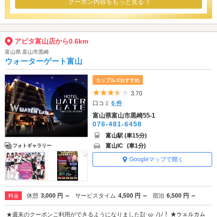
クーポン内容をもっと見る
アピタ富山店から0.6km
富山県 富山市黒崎
ウォーターゲート富山
カップルズおすすめ
5つ星のうち3.5
3.70
口コミ
6 件
富山県富山市黒崎55-1
076-481-6458
富山駅 (車15分)
富山IC
(車1分)
フォトギャラリー
Googleマップで開く
休憩
3,000 円 ～
サービスタイム
4,500 円 ～
宿泊
6,500 円 ～
料金
★週末のクーポンご利用ができるようになりましたΣ(･ω･ﾉ)ﾉ！ ★ウェルカム