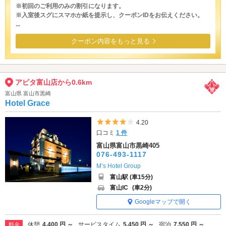
※初回のご利用のみの割引になります。
※入室後スグにスマホか紙を提示し、クーポンIDをお伝えください。
...
クーポン内容をもっと見る
アピタ富山店から0.6km
富山県 富山市黒崎
Hotel Grace
5つ星のうち4
4.20
口コミ
1 件
富山県富山市黒崎405
076-493-1117
M’s Hotel Group
富山駅 (車15分)
富山IC
(車2分)
Googleマップで開く
休憩
4,400 円 ～
サービスタイム
5,450 円 ～
宿泊
7,550 円 ～
料金