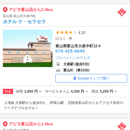
アピタ富山店から2.4km
富山県 富山市大泉中町
ホテル ケ・セラセラ
5つ星のうち4
4.20
口コミ - 件
富山県富山市大泉中町12-4
076-425-8645
ブルームーンホテルズ
大泉駅 (徒歩5分)
富山IC
(車10分)
Googleマップで開く
休憩
2,900 円 ～
サービスタイム
4,300 円 ～
宿泊
5,200 円 ～
料金
上滝線 大泉駅から徒歩5分。 JR富山駅、北陸道富山ICからもアクセス良好の
リーズナブルホテル！
アピタ富山店から1.0km