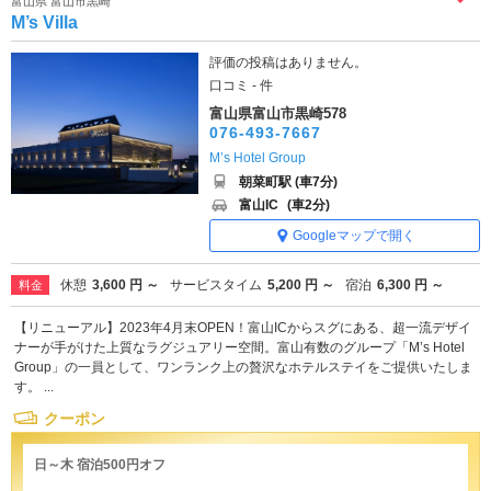
富山県 富山市黒崎
M’s Villa
評価の投稿はありません。
口コミ - 件
富山県富山市黒崎578
076-493-7667
M’s Hotel Group
朝菜町駅 (車7分)
富山IC
(車2分)
Googleマップで開く
休憩
3,600 円 ～
サービスタイム
5,200 円 ～
宿泊
6,300 円 ～
料金
【リニューアル】2023年4月末OPEN！富山ICからスグにある、超一流デザイ
ナーが手がけた上質なラグジュアリー空間。富山有数のグループ「M’s Hotel
Group」の一員として、ワンランク上の贅沢なホテルステイをご提供いたしま
す。 ...
クーポン
日～木 宿泊500円オフ