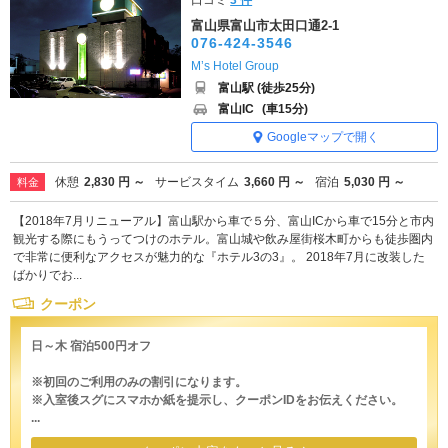
口コミ
3 件
富山県富山市太田口通2-1
076-424-3546
M’s Hotel Group
富山駅 (徒歩25分)
富山IC
(車15分)
Googleマップで開く
休憩
2,830 円 ～
サービスタイム
3,660 円 ～
宿泊
5,030 円 ～
料金
【2018年7月リニューアル】富山駅から車で５分、富山ICから車で15分と市内
観光する際にもうってつけのホテル。富山城や飲み屋街桜木町からも徒歩圏内
で非常に便利なアクセスが魅力的な『ホテル3の3』。 2018年7月に改装した
ばかりでお...
クーポン
日～木 宿泊500円オフ
※初回のご利用のみの割引になります。
※入室後スグにスマホか紙を提示し、クーポンIDをお伝えください。
...