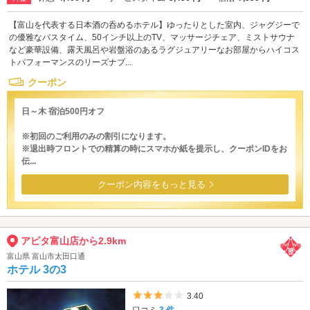
【富山を代表する日本酒の呑めるホテル】ゆったりとした室内、ジャグジーで
の優雅なバスタイム、50インチ以上のTV、マッサージチェア、ミストサウナ
など豪華設備、露天風呂や岩盤浴のあるラグジュアリーなお部屋からハイコス
トパフォーマンスのリーズナブ...
クーポン
日～木 宿泊500円オフ
※初回のご利用のみの割引になります。
※退出時フロントでの精算の時にスマホか紙を提示し、クーポンIDをお
伝...
クーポン内容をもっと見る
アピタ富山店から2.9km
富山県 富山市太田口通
ホテル 3の3
5つ星のうち3
3.40