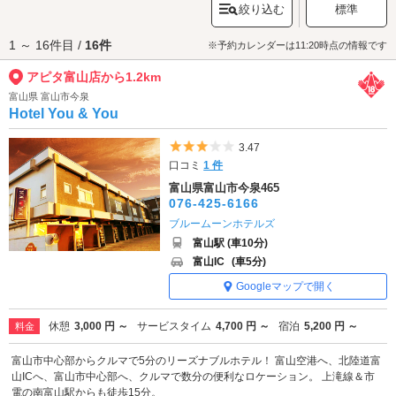
絞り込む
標準
アピタ富山店へは、
富山インター・黒崎エリアのラブホテル
からもアクセ
スが便利です。
1 ～ 16件目 /
16件
※予約カレンダーは11:20時点の情報です
アピタ富山店から1.2km
富山県 富山市今泉
Hotel You & You
5つ星のうち3
3.47
口コミ
1 件
富山県富山市今泉465
076-425-6166
ブルームーンホテルズ
富山駅 (車10分)
富山IC
(車5分)
Googleマップで開く
休憩
3,000 円 ～
サービスタイム
4,700 円 ～
宿泊
5,200 円 ～
料金
富山市中心部からクルマで5分のリーズナブルホテル！ 富山空港へ、北陸道富
山ICへ、富山市中心部へ、クルマで数分の便利なロケーション。 上滝線＆市
電の南富山駅からも徒歩15分。