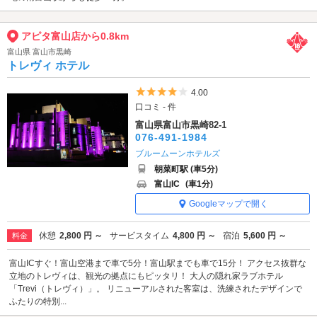
アピタ富山店から0.8km
富山県 富山市黒崎
トレヴィ ホテル
5つ星のうち4
4.00
口コミ - 件
富山県富山市黒崎82-1
076-491-1984
ブルームーンホテルズ
朝菜町駅 (車5分)
富山IC
(車1分)
Googleマップで開く
休憩
2,800 円 ～
サービスタイム
4,800 円 ～
宿泊
5,600 円 ～
料金
富山ICすぐ！富山空港まで車で5分！富山駅までも車で15分！ アクセス抜群な
立地のトレヴィは、観光の拠点にもピッタリ！ 大人の隠れ家ラブホテル
「Trevi（トレヴィ）」。 リニューアルされた客室は、洗練されたデザインで
ふたりの特別...