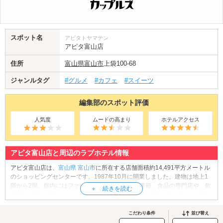
スポット名
アピタトヤマテン
アピタ富山店
住所
富山県
富山市
上袋100-68
ジャンルタグ
#グルメ
#カフェ
#スイーツ
編集部のスポット評価
人気度
ムードの高まり
ホテルアクセス
アピタ富山店と周辺のラブホテル情報
アピタ富山店は、
富山県
富山市
に所在する店舗面積約14,491平方メートル
のショッピングセンターです。1987年10月に開業しました。建物は地上1
階から2階。館内にはファッション、生活雑貨、書籍、食品の専門店や、飲
食店、ドラッグストア、アミューズメント施設など、様々なテナントが入
居しています。日用品がひと通り揃っているので、日頃のお買い物にも便
利。その他、富山の銘菓等を取り扱うお店も揃っているので、お土産のお
こだわり条件
並び替え
買い物にもおすすめです。