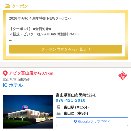
クーポン
2026年★祝 ４周年特別 NEWクーポン♪
【クーポン1】 ■全日対象■
＜新規・ビジター様＞All Day 休憩割5%OFF
...
クーポン内容をもっと見る
アピタ富山店から0.9km
富山県 富山市黒崎
IC ホテル
富山県富山市黒崎522-1
076-421-2010
富山駅 (車15分)
富山IC
(車5分)
Googleマップで開く