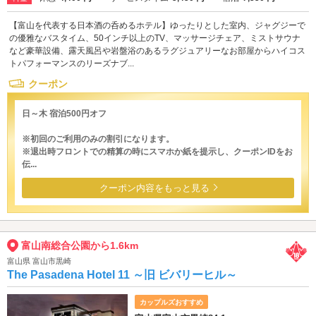
【富山を代表する日本酒の呑めるホテル】ゆったりとした室内、ジャグジーで
の優雅なバスタイム、50インチ以上のTV、マッサージチェア、ミストサウナ
など豪華設備、露天風呂や岩盤浴のあるラグジュアリーなお部屋からハイコス
トパフォーマンスのリーズナブ...
クーポン
日～木 宿泊500円オフ
※初回のご利用のみの割引になります。
※退出時フロントでの精算の時にスマホか紙を提示し、クーポンIDをお
伝...
クーポン内容をもっと見る
富山南総合公園から1.6km
富山県 富山市黒崎
The Pasadena Hotel 11 ～旧 ビバリーヒル～
カップルズおすすめ