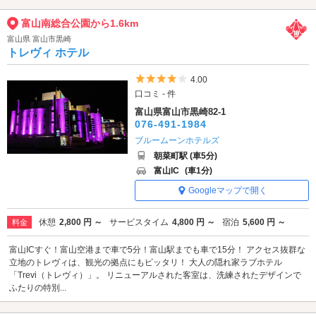
富山南総合公園から1.6km
富山県 富山市黒崎
トレヴィ ホテル
5つ星のうち4
4.00
口コミ - 件
富山県富山市黒崎82-1
076-491-1984
ブルームーンホテルズ
朝菜町駅 (車5分)
富山IC
(車1分)
Googleマップで開く
休憩
2,800 円 ～
サービスタイム
4,800 円 ～
宿泊
5,600 円 ～
料金
富山ICすぐ！富山空港まで車で5分！富山駅までも車で15分！ アクセス抜群な
立地のトレヴィは、観光の拠点にもピッタリ！ 大人の隠れ家ラブホテル
「Trevi（トレヴィ）」。 リニューアルされた客室は、洗練されたデザインで
ふたりの特別...