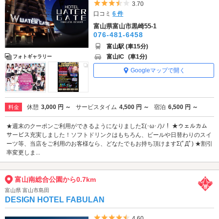
5つ星のうち3.5
3.70
口コミ
6 件
富山県富山市黒崎55-1
076-481-6458
富山駅 (車15分)
富山IC
(車1分)
フォトギャラリー
Googleマップで開く
休憩
3,000 円 ～
サービスタイム
4,500 円 ～
宿泊
6,500 円 ～
料金
★週末のクーポンご利用ができるようになりましたΣ(･ω･ﾉ)ﾉ！ ★ウェルカム
サービス充実しました！ソフトドリンクはもちろん、ビールや日替わりのスイ
ーツ等、当店をご利用のお客様なら、どなたでもお持ち頂けますΣ(ﾟДﾟ) ★割引
率変更しま...
富山南総合公園から0.7km
富山県 富山市島田
DESIGN HOTEL FABULAN
5つ星のうち4.5
4.60