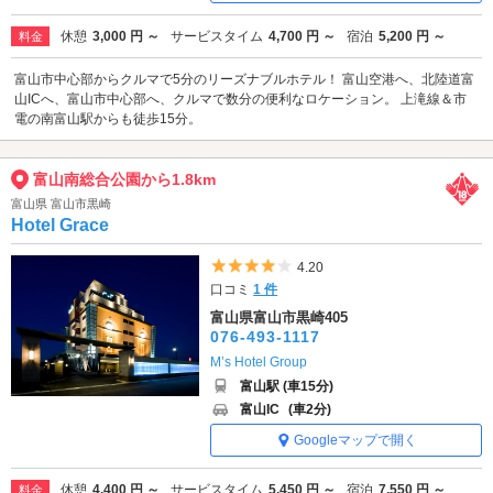
休憩
3,000 円 ～
サービスタイム
4,700 円 ～
宿泊
5,200 円 ～
料金
富山市中心部からクルマで5分のリーズナブルホテル！ 富山空港へ、北陸道富
山ICへ、富山市中心部へ、クルマで数分の便利なロケーション。 上滝線＆市
電の南富山駅からも徒歩15分。
富山南総合公園から1.8km
富山県 富山市黒崎
Hotel Grace
5つ星のうち4
4.20
口コミ
1 件
富山県富山市黒崎405
076-493-1117
M’s Hotel Group
富山駅 (車15分)
富山IC
(車2分)
Googleマップで開く
休憩
4,400 円 ～
サービスタイム
5,450 円 ～
宿泊
7,550 円 ～
料金