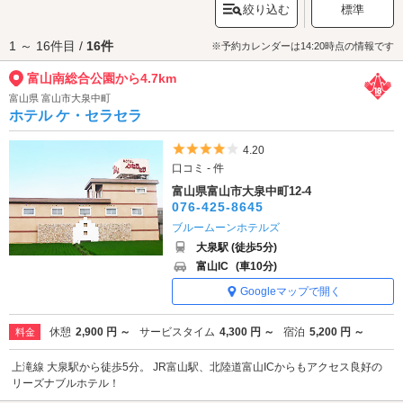
絞り込む
標準
富山南総合公園へは、
富山空港周辺エリアのラブホテル
からもアクセスが
便利です。
1 ～ 16件目 /
16件
※予約カレンダーは14:20時点の情報です
富山南総合公園から4.7km
富山県 富山市大泉中町
ホテル ケ・セラセラ
5つ星のうち4
4.20
口コミ - 件
富山県富山市大泉中町12-4
076-425-8645
ブルームーンホテルズ
大泉駅 (徒歩5分)
富山IC
(車10分)
Googleマップで開く
休憩
2,900 円 ～
サービスタイム
4,300 円 ～
宿泊
5,200 円 ～
料金
上滝線 大泉駅から徒歩5分。 JR富山駅、北陸道富山ICからもアクセス良好の
リーズナブルホテル！