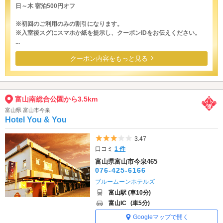
日～木 宿泊500円オフ
※初回のご利用のみの割引になります。
※入室後スグにスマホか紙を提示し、クーポンIDをお伝えください。
...
クーポン内容をもっと見る
富山南総合公園から3.5km
富山県 富山市今泉
Hotel You & You
5つ星のうち3
3.47
口コミ
1 件
富山県富山市今泉465
076-425-6166
ブルームーンホテルズ
富山駅 (車10分)
富山IC
(車5分)
Googleマップで開く