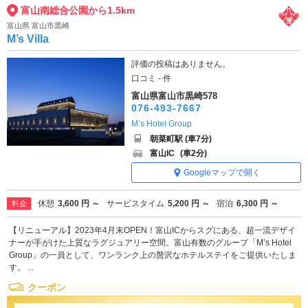
富山南総合公園から1.5km
富山県 富山市黒崎
M’s Villa
評価の投稿はありません。
口コミ - 件
富山県富山市黒崎578
076-493-7667
M’s Hotel Group
朝菜町駅 (車7分)
富山IC
(車2分)
Googleマップで開く
休憩
3,600 円 ～
サービスタイム
5,200 円 ～
宿泊
6,300 円 ～
料金
【リニューアル】2023年4月末OPEN！富山ICからスグにある、超一流デザイ
ナーが手がけた上質なラグジュアリー空間。富山有数のグループ「M’s Hotel
Group」の一員として、ワンランク上の贅沢なホテルステイをご提供いたしま
す。 ...
クーポン