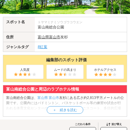
スポット名
トヤマミナミソウゴウコウエン
富山南総合公園
住所
富山県
富山市
友杉
ジャンルタグ
#紅葉
編集部のスポット評価
人気度
ムードの高まり
ホテルアクセス
富山南総合公園と周辺のラブホテル情報
富山南総合公園は、
富山県
富山市
友杉にある広さ約2,813平方メートルの公
園です。公園内にはバドミントン、バスケットボール等の練習や試合が行
われる体育文化センターの他、サッカー場や、テニスコート、多目的広場
(芝生広場)など運動に適したスポットが整備されています。また、園内には
遊歩道も備わっているので、ウォーキングやランニングを楽しむのにもぴ
ったり。晴れた日はお弁当や敷物を持参してピクニックをするのもおすす
こだわり条件
並び替え
めです。