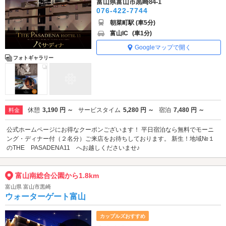
富山県富山市黒崎84-1
076-422-7744
朝菜町駅 (車5分)
富山IC
(車1分)
Googleマップで開く
フォトギャラリー
休憩
3,190 円 ～
サービスタイム
5,280 円 ～
宿泊
7,480 円 ～
料金
公式ホームページにお得なクーポンございます！ 平日宿泊なら無料でモーニ
ング・ディナー付（２名分）ご来店をお待ちしております。 新生！地域№１
のTHE PASADENA11 へお越しくださいませ♪
富山南総合公園から1.8km
富山県 富山市黒崎
ウォーターゲート富山
カップルズおすすめ