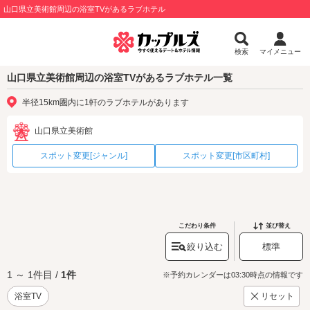
山口県立美術館周辺の浴室TVがあるラブホテル
検索
マイメニュー
山口県立美術館周辺の浴室TVがあるラブホテル一覧
半径15km圏内に1軒のラブホテルがあります
山口県立美術館
スポット変更[ジャンル]
スポット変更[市区町村]
こだわり条件
並び替え
絞り込む
標準
1 ～ 1件目 /
1件
※予約カレンダーは03:30時点の情報です
浴室TV
リセット