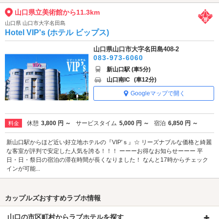
山口県立美術館から11.3km
山口県 山口市大字名田島
Hotel VIP's (ホテル ビップス)
山口県山口市大字名田島408-2
083-973-6060
新山口駅 (車5分)
山口南IC
(車12分)
Googleマップで開く
休憩
3,800 円 ～
サービスタイム
5,000 円 ～
宿泊
6,850 円 ～
料金
新山口駅からほど近い好立地ホテルの『VIP'ｓ』☆ リーズナブルな価格と綺麗
な客室が評判で安定した人気を誇る！！！ ーーーお得なお知らせーーー 平
日・日・祭日の宿泊の滞在時間が長くなりました！ なんと17時からチェック
インが可能...
カップルズおすすめラブホ情報
山口の市区町村からラブホテルを探す